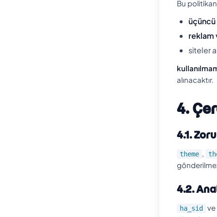
Bu politikan
üçüncü 
reklam 
siteler 
kullanılmam
alınacaktır.
4. Çe
4.1. Zor
,
theme
th
gönderilmez v
4.2. Ana
ve
ha_sid