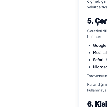
ölçmek için 
yalnızca ziy
5. Çer
Çerezleri di
bulunur:
Google
Mozilla 
Safari:
A
Microso
Tarayıcınızı
Kullandığım
kullanmaya d
6. Kiş