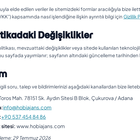
yla elde edilen veriler ile sitemizdeki formlar aracılığıyla bize ilett
K”) kapsamında nasıl işlendiğine ilişkin ayrıntılı bilgi için
Gizlilik 
itikadaki Değişiklikler
itikası, mevzuattaki değişiklikler veya sitede kullanılan teknoloj
u sayfada yayımlanır; sayfanın altındaki güncelleme tarihinden
im
gili soru, talep ve bildirimlerinizi aşağıdaki kanallardan bize iletebil
Toros Mah. 78151 Sk. Aydın Sitesi B Blok, Çukurova / Adana
a:
info@hobiajans.com
:
+90 537 454 84 86
 sitesi:
www.hobiajans.com
leme: 29 Temmuz 2026