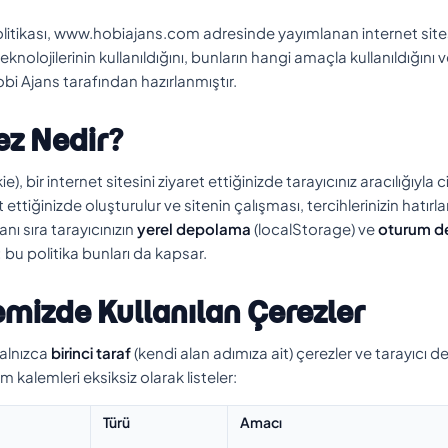
itikası, www.hobiajans.com adresinde yayımlanan internet sitesini
nolojilerinin kullanıldığını, bunların hangi amaçla kullanıldığını 
bi Ajans tarafından hazırlanmıştır.
ez Nedir?
e), bir internet sitesini ziyaret ettiğinizde tarayıcınız aracılığıy
t ettiğinizde oluşturulur ve sitenin çalışması, tercihlerinizin hatırla
anı sıra tarayıcınızın
yerel depolama
(localStorage) ve
oturum d
r; bu politika bunları da kapsar.
temizde Kullanılan Çerezler
alnızca
birinci taraf
(kendi alan adımıza ait) çerezler ve tarayıcı 
üm kalemleri eksiksiz olarak listeler:
Türü
Amacı