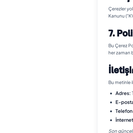
Çerezler yolu
Kanunu (“KVK
7. Pol
Bu Çerez Pol
her zaman b
İletiş
Bu metinle il
Adres:
E-post
Telefon
İnternet
Son güncel