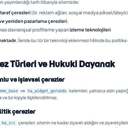
ın yayımlandığı tarih itibarıyla sitemizde:
taraf çerezleri
(ör. reklam ağları, sosyal medya piksel/izleyicil
ve yeniden pazarlama çerezleri
,
arası davranışsal profilleme yapan
izleme teknolojileri
aktadır.
İleride bu tür bir teknoloji eklenmesi hâlinde bu politi
rez Türleri ve Hukuki Dayanak
unlu ve işlevsel çerezler
ve
kalemleri, yalnızca sizin yaptığ
eme_base
ha_widget_gorundu
e bir kişiyle ilişkilendirilmez.
litik çerezler
çerezleri, sitenin ne kadar ziyaret aldığını ve ziyaretçiler
ha_src