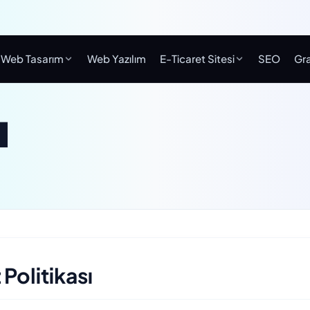
Web Tasarım
Web Yazılım
E-Ticaret Sitesi
SEO
Gra
ı
Politikası