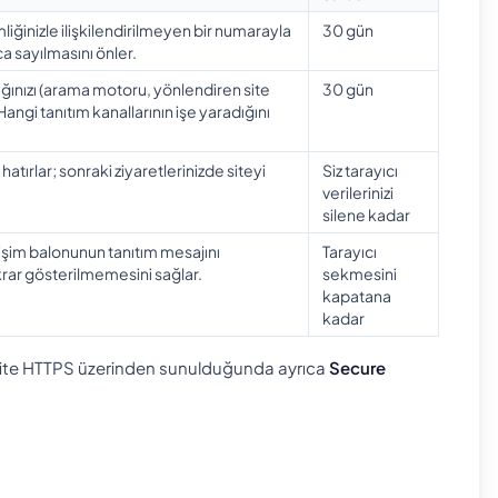
imliğinizle ilişkilendirilmeyen bir numarayla
30 gün
ca sayılmasını önler.
ığınızı (arama motoru, yönlendiren site
30 gün
ngi tanıtım kanallarının işe yaradığını
hatırlar; sonraki ziyaretlerinizde siteyi
Siz tarayıcı
verilerinizi
silene kadar
tişim balonunun tanıtım mesajını
Tarayıcı
rar gösterilmemesini sağlar.
sekmesini
kapatana
kadar
 site HTTPS üzerinden sunulduğunda ayrıca
Secure