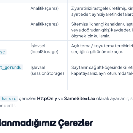
Analitik (çerez)
Ziyaretinizi rastgele üretilmiş, k
ayırt eder; aynı ziyaretin defalar
Analitik (çerez)
Sitemize ilk hangi kanaldan ulaşt
veya doğrudan giriş) kaydeder. Ha
ölçmek için kullanılır.
İşlevsel
Açık tema / koyu tema tercihinizi 
(localStorage)
seçtiğiniz görünümde açar.
se
İşlevsel
Sayfanın sağ alt köşesindeki ile
t_gorundu
(sessionStorage)
kapattıysanız, aynı oturumda tek
çerezleri
HttpOnly
ve
SameSite=Lax
olarak ayarlanır;
ha_src
nderilir.
llanmadığımız Çerezler