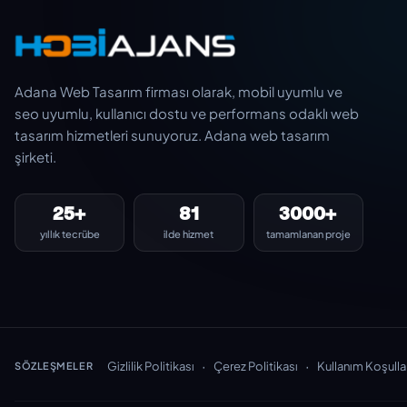
Adana Web Tasarım firması olarak, mobil uyumlu ve
seo uyumlu, kullanıcı dostu ve performans odaklı web
tasarım hizmetleri sunuyoruz. Adana web tasarım
şirketi.
25+
81
3000+
yıllık tecrübe
ilde hizmet
tamamlanan proje
·
·
Gizlilik Politikası
Çerez Politikası
Kullanım Koşulla
SÖZLEŞMELER