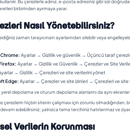
kullanılır. Bu çerezlerle adınız, e-posta adresiniz gibi sizi doğr
aretleri birbirinden ayırmaya yarar.
ezleri Nasıl Yönetebilirsiniz?
lediğiniz zaman tarayıcınızın ayarlarından silebilir veya engelleyebi
 Chrome:
Ayarlar → Gizlilik ve güvenlik → Üçüncü taraf çerezleri
Firefox:
Ayarlar → Gizlilik ve Güvenlik → Çerezler ve Site Verile
yarlar → Gizlilik → Çerezleri ve site verilerini yönet
ft Edge:
Ayarlar → Çerezler ve site izinleri → Çerezleri ve site 
n yerel depolama ve oturum depolama alanlarını da aynı ekranlardaki
ız çerezlerin hiçbiri sitenin çalışması için zorunlu olmadığından
evam edebilirsiniz; yalnızca tema tercihiniz hatırlanmaz ve ziyare
isel Verilerin Korunması