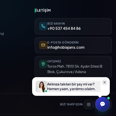
İLETIŞIM
BIZI ARAYIN
+90 537 454 84 86
mız
E-POSTA GÖNDERIN
info@hobiajans.com
OFISIMIZ
Toros Mah. 78151 Sk. Aydın Sitesi B
Blok, Çukurova / Adana
Aklınıza takılan bir şey mi var?
Hemen yazın, yardımcı olalım.
BIZI TAKIP EDIN