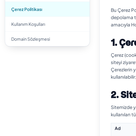
Çerez Politikası
Bu Çerez Pol
depolama tek
Kullanım Koşulları
amacıyla Ho
Domain Sözleşmesi
1. Çer
Çerez (cooki
siteyi ziyare
Çerezlerin y
kullanılabili
2. Si
Sitemizde y
kullanılan t
Ad