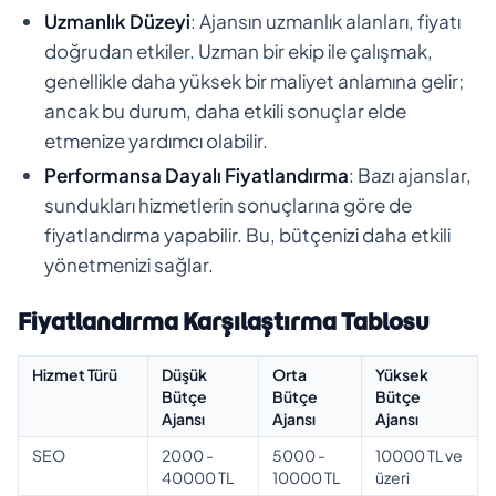
Uzmanlık Düzeyi
: Ajansın uzmanlık alanları, fiyatı
doğrudan etkiler. Uzman bir ekip ile çalışmak,
genellikle daha yüksek bir maliyet anlamına gelir;
ancak bu durum, daha etkili sonuçlar elde
etmenize yardımcı olabilir.
Performansa Dayalı Fiyatlandırma
: Bazı ajanslar,
sundukları hizmetlerin sonuçlarına göre de
fiyatlandırma yapabilir. Bu, bütçenizi daha etkili
yönetmenizi sağlar.
Fiyatlandırma Karşılaştırma Tablosu
Hizmet Türü
Düşük
Orta
Yüksek
Bütçe
Bütçe
Bütçe
Ajansı
Ajansı
Ajansı
SEO
2000 -
5000 -
10000 TL ve
40000 TL
10000 TL
üzeri