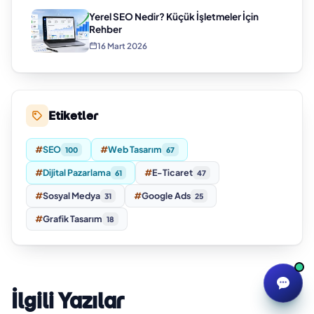
Yerel SEO Nedir? Küçük İşletmeler İçin
Rehber
16 Mart 2026
Etiketler
#
SEO
#
Web Tasarım
100
67
#
Dijital Pazarlama
#
E-Ticaret
61
47
#
Sosyal Medya
#
Google Ads
31
25
#
Grafik Tasarım
18
İlgili Yazılar