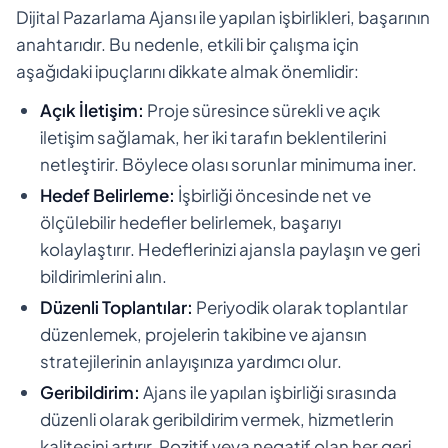
Dijital Pazarlama Ajansı ile yapılan işbirlikleri, başarının
anahtarıdır. Bu nedenle, etkili bir çalışma için
aşağıdaki ipuçlarını dikkate almak önemlidir:
Açık İletişim:
Proje süresince sürekli ve açık
iletişim sağlamak, her iki tarafın beklentilerini
netleştirir. Böylece olası sorunlar minimuma iner.
Hedef Belirleme:
İşbirliği öncesinde net ve
ölçülebilir hedefler belirlemek, başarıyı
kolaylaştırır. Hedeflerinizi ajansla paylaşın ve geri
bildirimlerini alın.
Düzenli Toplantılar:
Periyodik olarak toplantılar
düzenlemek, projelerin takibine ve ajansın
stratejilerinin anlayışınıza yardımcı olur.
Geribildirim:
Ajans ile yapılan işbirliği sırasında
düzenli olarak geribildirim vermek, hizmetlerin
kalitesini artırır. Pozitif veya negatif olan her geri