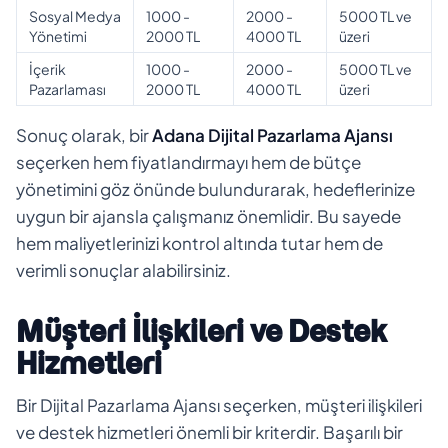
Sosyal Medya
1000 -
2000 -
5000 TL ve
Yönetimi
2000 TL
4000 TL
üzeri
İçerik
1000 -
2000 -
5000 TL ve
Pazarlaması
2000 TL
4000 TL
üzeri
Sonuç olarak, bir
Adana
Dijital Pazarlama Ajansı
seçerken hem fiyatlandırmayı hem de bütçe
yönetimini göz önünde bulundurarak, hedeflerinize
uygun bir ajansla çalışmanız önemlidir. Bu sayede
hem maliyetlerinizi kontrol altında tutar hem de
verimli sonuçlar alabilirsiniz.
Müşteri İlişkileri ve Destek
Hizmetleri
Bir Dijital Pazarlama Ajansı seçerken, müşteri ilişkileri
ve destek hizmetleri önemli bir kriterdir. Başarılı bir