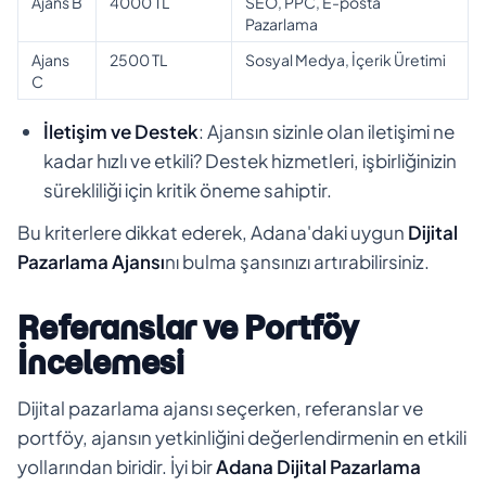
Ajans B
4000 TL
SEO, PPC, E-posta
Pazarlama
Ajans
2500 TL
Sosyal Medya, İçerik Üretimi
C
İletişim ve Destek
: Ajansın sizinle olan iletişimi ne
kadar hızlı ve etkili? Destek hizmetleri, işbirliğinizin
sürekliliği için kritik öneme sahiptir.
Bu kriterlere dikkat ederek, Adana'daki uygun
Dijital
Pazarlama Ajansı
nı bulma şansınızı artırabilirsiniz.
Referanslar ve Portföy
İncelemesi
Dijital pazarlama ajansı seçerken, referanslar ve
portföy, ajansın yetkinliğini değerlendirmenin en etkili
yollarından biridir. İyi bir
Adana
Dijital Pazarlama