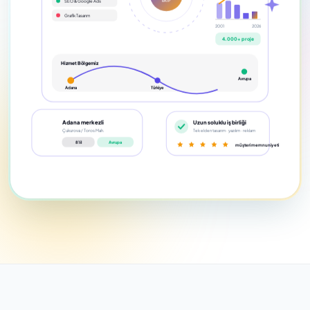
Grafik Tasarım
2001
2026
SEO
4.000+ proje
Hizmet Bölgemiz
Avrupa
Adana
Türkiye
Adana merkezli
Uzun soluklu iş birliği
Çukurova / Toros Mah.
Tek elden tasarım · yazılım · reklam
81 il
Avrupa
müşteri memnuniyeti