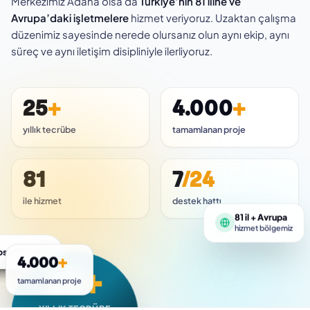
Merkezimiz Adana olsa da
Türkiye’nin 81 iline ve
Avrupa’daki işletmelere
hizmet veriyoruz. Uzaktan çalışma
düzenimiz sayesinde nerede olursanız olun aynı ekip, aynı
süreç ve aynı iletişim disipliniyle ilerliyoruz.
25
+
4.000
+
yıllık tecrübe
tamamlanan proje
81
7
/24
ile hizmet
destek hattı
81 il + Avrupa
hizmet bölgemiz
afik Tasarım
osyal Medya
eb Tasarım
Google Ads
E-Ticaret
SEO
4.000
+
25
+
tamamlanan proje
YILLIK TECRÜBE