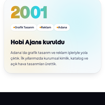
2006
Kurumsal Site
Yazılım
Web tasarım dönemi
Tasarım ekibimize yazılım tarafını ekledik; kurumsal
web sitesi projelerine başladık. Tasarım ve kodun
aynı ekipten çıkması işimizin ayırt edici yanı oldu.