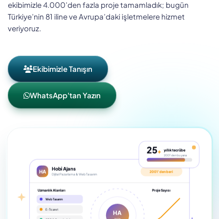
ekibimizle 4.000’den fazla proje tamamladık; bugün
Türkiye’nin 81 iline ve Avrupa’daki işletmelere hizmet
veriyoruz.
Ekibimizle Tanışın
WhatsApp'tan Yazın
25
yıllık tecrübe
+
2001’den bu yana
Hobi Ajans
HA
2001’den beri
Dijital Pazarlama & Web Tasarım
FS
Uzmanlık Alanları
Proje Sayısı
Web Tasarım
E-Ticaret
HA
SM
GT
EKİP
SEO & Google Ads