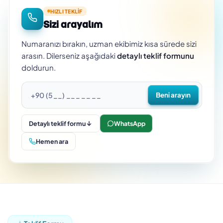
HIZLI TEKLIF
Sizi arayalım
Numaranızı bırakın, uzman ekibimiz kısa sürede sizi
arasın. Dilerseniz aşağıdaki
detaylı teklif formunu
doldurun.
Beni arayın
Detaylı teklif formu
WhatsApp
Hemen ara