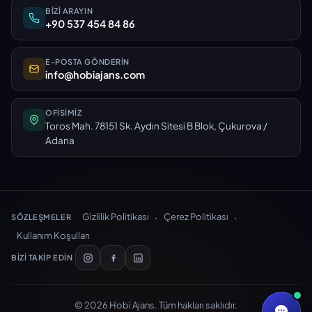
BIZI ARAYIN
+90 537 454 84 86
E-POSTA GÖNDERIN
info@hobiajans.com
OFISIMIZ
Toros Mah. 78151 Sk. Aydın Sitesi B Blok, Çukurova /
Adana
·
·
Gizlilik Politikası
Çerez Politikası
SÖZLEŞMELER
Kullanım Koşulları
BIZI TAKIP EDIN
© 2026 Hobi Ajans. Tüm hakları saklıdır.