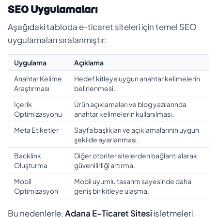
SEO Uygulamaları
Aşağıdaki tabloda e-ticaret siteleri için temel SEO
uygulamaları sıralanmıştır:
Uygulama
Açıklama
Anahtar Kelime
Hedef kitleye uygun anahtar kelimelerin
Araştırması
belirlenmesi.
İçerik
Ürün açıklamaları ve blog yazılarında
Optimizasyonu
anahtar kelimelerin kullanılması.
Meta Etiketler
Sayfa başlıkları ve açıklamalarının uygun
şekilde ayarlanması.
Backlink
Diğer otoriter sitelerden bağlantı alarak
Oluşturma
güvenilirliği artırma.
Mobil
Mobil uyumlu tasarım sayesinde daha
Optimizasyon
geniş bir kitleye ulaşma.
Bu nedenlerle,
Adana E-Ticaret Sitesi
işletmeleri,