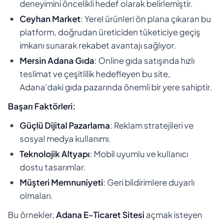
deneyimini öncelikli hedef olarak belirlemiştir.
Ceyhan Market
: Yerel ürünleri ön plana çıkaran bu
platform, doğrudan üreticiden tüketiciye geçiş
imkanı sunarak rekabet avantajı sağlıyor.
Mersin Adana Gıda
: Online gıda satışında hızlı
teslimat ve çeşitlilik hedefleyen bu site,
Adana'daki gıda pazarında önemli bir yere sahiptir.
Başarı Faktörleri:
Güçlü Dijital Pazarlama
: Reklam stratejileri ve
sosyal medya kullanımı.
Teknolojik Altyapı
: Mobil uyumlu ve kullanıcı
dostu tasarımlar.
Müşteri Memnuniyeti
: Geri bildirimlere duyarlı
olmaları.
Bu örnekler,
Adana E-Ticaret Sitesi
açmak isteyen