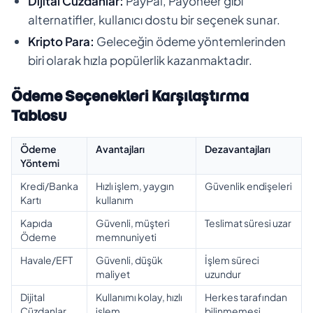
Dijital Cüzdanlar:
PayPal, Payoneer gibi
alternatifler, kullanıcı dostu bir seçenek sunar.
Kripto Para:
Geleceğin ödeme yöntemlerinden
biri olarak hızla popülerlik kazanmaktadır.
Ödeme Seçenekleri Karşılaştırma
Tablosu
Ödeme
Avantajları
Dezavantajları
Yöntemi
Kredi/Banka
Hızlı işlem, yaygın
Güvenlik endişeleri
Kartı
kullanım
Kapıda
Güvenli, müşteri
Teslimat süresi uzar
Ödeme
memnuniyeti
Havale/EFT
Güvenli, düşük
İşlem süreci
maliyet
uzundur
Dijital
Kullanımı kolay, hızlı
Herkes tarafından
Cüzdanlar
işlem
bilinmemesi