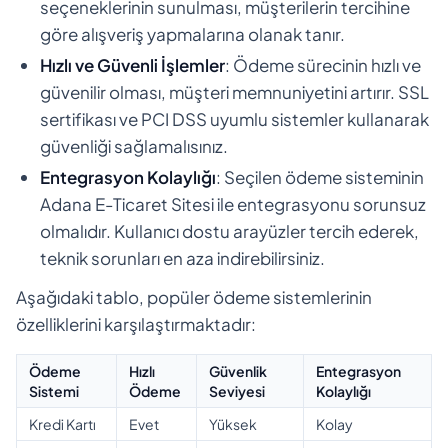
seçeneklerinin sunulması, müşterilerin tercihine
göre alışveriş yapmalarına olanak tanır.
Hızlı ve Güvenli İşlemler
: Ödeme sürecinin hızlı ve
güvenilir olması, müşteri memnuniyetini artırır. SSL
sertifikası ve PCI DSS uyumlu sistemler kullanarak
güvenliği sağlamalısınız.
Entegrasyon Kolaylığı
: Seçilen ödeme sisteminin
Adana E-Ticaret Sitesi ile entegrasyonu sorunsuz
olmalıdır. Kullanıcı dostu arayüzler tercih ederek,
teknik sorunları en aza indirebilirsiniz.
Aşağıdaki tablo, popüler ödeme sistemlerinin
özelliklerini karşılaştırmaktadır:
Ödeme
Hızlı
Güvenlik
Entegrasyon
Sistemi
Ödeme
Seviyesi
Kolaylığı
Kredi Kartı
Evet
Yüksek
Kolay