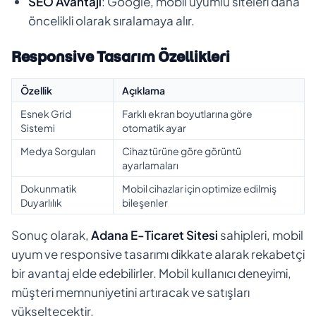
SEO Avantajı
: Google, mobil uyumlu siteleri daha
öncelikli olarak sıralamaya alır.
Responsive Tasarım Özellikleri
Özellik
Açıklama
Esnek Grid
Farklı ekran boyutlarına göre
Sistemi
otomatik ayar
Medya Sorguları
Cihaz türüne göre görüntü
ayarlamaları
Dokunmatik
Mobil cihazlar için optimize edilmiş
Duyarlılık
bileşenler
Sonuç olarak,
Adana E-Ticaret Sitesi
sahipleri, mobil
uyum ve responsive tasarımı dikkate alarak rekabetçi
bir avantaj elde edebilirler. Mobil kullanıcı deneyimi,
müşteri memnuniyetini artıracak ve satışları
yükseltecektir.