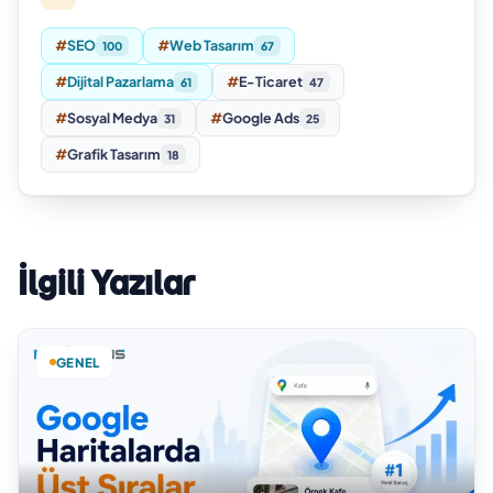
#
SEO
#
Web Tasarım
100
67
#
Dijital Pazarlama
#
E-Ticaret
61
47
#
Sosyal Medya
#
Google Ads
31
25
#
Grafik Tasarım
18
İlgili Yazılar
GENEL