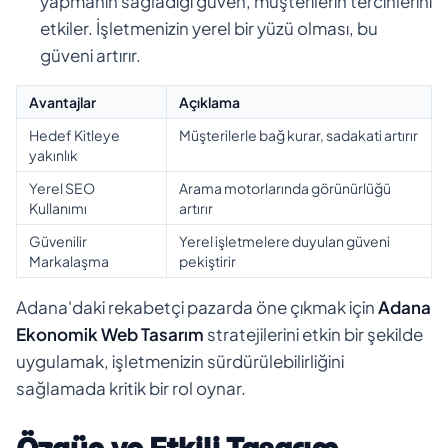
yapmanın sağladığı güven, müşterilerin tercihlerini
etkiler. İşletmenizin yerel bir yüzü olması, bu
güveni artırır.
Avantajlar
Açıklama
Hedef Kitleye
Müşterilerle bağ kurar, sadakati artırır
yakınlık
Yerel SEO
Arama motorlarında görünürlüğü
Kullanımı
artırır
Güvenilir
Yerel işletmelere duyulan güveni
Markalaşma
pekiştirir
Adana'daki rekabetçi pazarda öne çıkmak için
Adana
Ekonomik Web Tasarım
stratejilerini etkin bir şekilde
uygulamak, işletmenizin sürdürülebilirliğini
sağlamada kritik bir rol oynar.