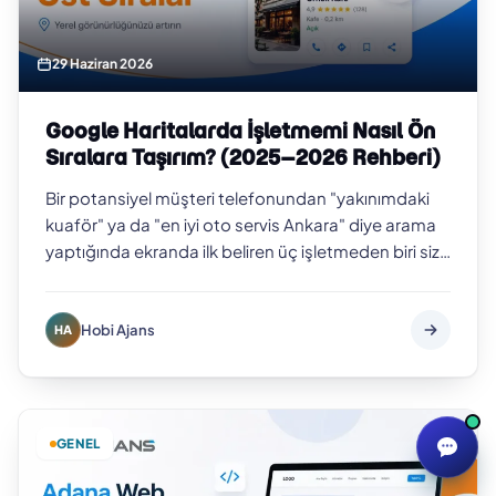
29 Haziran 2026
Google Haritalarda İşletmemi Nasıl Ön
Sıralara Taşırım? (2025–2026 Rehberi)
Bir potansiyel müşteri telefonundan "yakınımdaki
kuaför" ya da "en iyi oto servis Ankara" diye arama
yaptığında ekranda ilk beliren üç işletmeden biri siz
değilseniz, o müşteriyi b…
Hobi Ajans
HA
GENEL