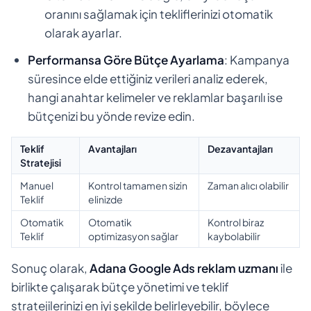
oranını sağlamak için tekliflerinizi otomatik
olarak ayarlar.
Performansa Göre Bütçe Ayarlama
: Kampanya
süresince elde ettiğiniz verileri analiz ederek,
hangi anahtar kelimeler ve reklamlar başarılı ise
bütçenizi bu yönde revize edin.
Teklif
Avantajları
Dezavantajları
Stratejisi
Manuel
Kontrol tamamen sizin
Zaman alıcı olabilir
Teklif
elinizde
Otomatik
Otomatik
Kontrol biraz
Teklif
optimizasyon sağlar
kaybolabilir
Sonuç olarak,
Adana Google Ads reklam uzmanı
ile
birlikte çalışarak bütçe yönetimi ve teklif
stratejilerinizi en iyi şekilde belirleyebilir, böylece