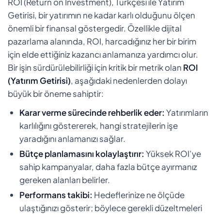
ROI (Return on Investment), Türkçesi ile Yatırım
Getirisi, bir yatırımın ne kadar karlı olduğunu ölçen
önemli bir finansal göstergedir. Özellikle dijital
pazarlama alanında, ROI, harcadığınız her bir birim
için elde ettiğiniz kazancı anlamanıza yardımcı olur.
Bir işin sürdürülebilirliği için kritik bir metrik olan
ROI
(Yatırım Getirisi)
, aşağıdaki nedenlerden dolayı
büyük bir öneme sahiptir:
Karar verme sürecinde rehberlik eder:
Yatırımların
karlılığını göstererek, hangi stratejilerin işe
yaradığını anlamanızı sağlar.
Bütçe planlamasını kolaylaştırır:
Yüksek ROI’ye
sahip kampanyalar, daha fazla bütçe ayırmanız
gereken alanları belirler.
Performans takibi:
Hedeflerinize ne ölçüde
ulaştığınızı gösterir; böylece gerekli düzeltmeleri