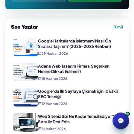
Son Yazılar
Tümü
Google Haritalarda İşletmemi Nasıl Ön
Sıralara Taşırım? (2025–2026 Rehberi)
29 Haziran 2026
Adana Web Tasarım Firması Seçerken
Nelere Dikkat Edilmeli?
15 Haziran 2026
Google’da İlk Sayfaya Çıkmak için 10 Etkili
SEO Tekniği
12 Haziran 2026
Web Siteniz Sizi Ne Kadar Temsil Ediyor? 5
Soru ile Test Edin
8 Haziran 2026