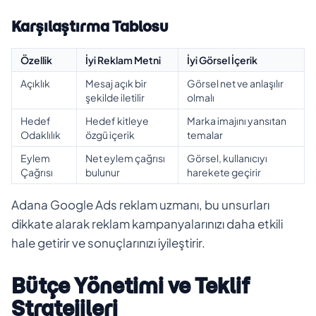
Karşılaştırma Tablosu
Özellik
İyi Reklam Metni
İyi Görsel İçerik
Açıklık
Mesaj açık bir
Görsel net ve anlaşılır
şekilde iletilir
olmalı
Hedef
Hedef kitleye
Marka imajını yansıtan
Odaklılık
özgü içerik
temalar
Eylem
Net eylem çağrısı
Görsel, kullanıcıyı
Çağrısı
bulunur
harekete geçirir
Adana Google Ads reklam uzmanı, bu unsurları
dikkate alarak reklam kampanyalarınızı daha etkili
hale getirir ve sonuçlarınızı iyileştirir.
Bütçe Yönetimi ve Teklif
Stratejileri