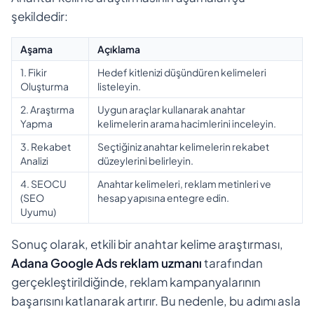
şekildedir:
Aşama
Açıklama
1. Fikir
Hedef kitlenizi düşündüren kelimeleri
Oluşturma
listeleyin.
2. Araştırma
Uygun araçlar kullanarak anahtar
Yapma
kelimelerin arama hacimlerini inceleyin.
3. Rekabet
Seçtiğiniz anahtar kelimelerin rekabet
Analizi
düzeylerini belirleyin.
4. SEOCU
Anahtar kelimeleri, reklam metinleri ve
(SEO
hesap yapısına entegre edin.
Uyumu)
Sonuç olarak, etkili bir anahtar kelime araştırması,
Adana Google Ads reklam uzmanı
tarafından
gerçekleştirildiğinde, reklam kampanyalarının
başarısını katlanarak artırır. Bu nedenle, bu adımı asla