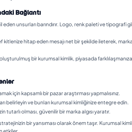
ndaki Bağlantı
 eden unsurları barındırır. Logo, renk paleti ve tipografi gi
ef kitlenize hitap eden mesajı net bir şekilde ileterek, mark
ile oluşturulmuş bir kurumsal kimlik, piyasada farklılaşmanız
enler
amak için kapsamlı bir pazar araştırması yapmalısınız.
rı belirleyin ve bunları kurumsal kimliğinize entegre edin.
n tutarlı olması, güvenilir bir marka algısı yaratır.
stratejinizin bir yansıması olarak önem taşır. Kurumsal kiml
 etkiler.