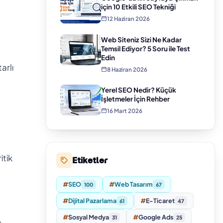
için 10 Etkili SEO Tekniği
12 Haziran 2026
Web Siteniz Sizi Ne Kadar
Temsil Ediyor? 5 Soru ile Test
Edin
arlı
8 Haziran 2026
Yerel SEO Nedir? Küçük
İşletmeler İçin Rehber
16 Mart 2026
itik
Etiketler
#
SEO
#
Web Tasarım
100
67
#
Dijital Pazarlama
#
E-Ticaret
61
47
#
Sosyal Medya
#
Google Ads
31
25
ç,