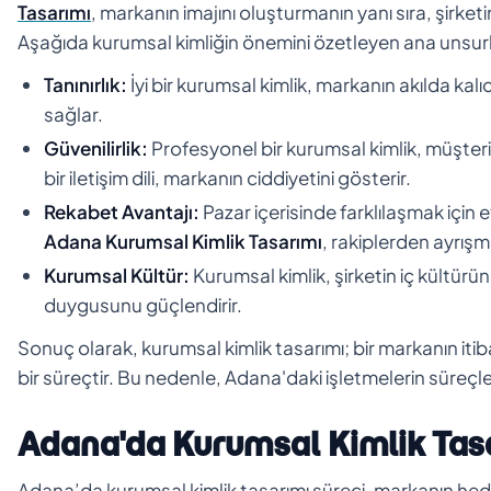
Tasarımı
, markanın imajını oluşturmanın yanı sıra, şirketi
Aşağıda kurumsal kimliğin önemini özetleyen ana unsurlar
Tanınırlık:
İyi bir kurumsal kimlik, markanın akılda kalıc
sağlar.
Güvenilirlik:
Profesyonel bir kurumsal kimlik, müşteril
bir iletişim dili, markanın ciddiyetini gösterir.
Rekabet Avantajı:
Pazar içerisinde farklılaşmak için 
Adana Kurumsal Kimlik Tasarımı
, rakiplerden ayrışm
Kurumsal Kültür:
Kurumsal kimlik, şirketin iç kültürün
duygusunu güçlendirir.
Sonuç olarak, kurumsal kimlik tasarımı; bir markanın itiba
bir süreçtir. Bu nedenle, Adana'daki işletmelerin süre
Adana'da Kurumsal Kimlik Tasa
Adana’da kurumsal kimlik tasarımı süreci, markanın hedef