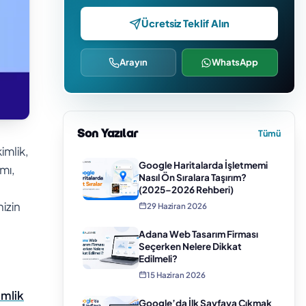
Ücretsiz Teklif Alın
Arayın
WhatsApp
Son Yazılar
Tümü
imlik,
Google Haritalarda İşletmemi
ımı,
Nasıl Ön Sıralara Taşırım?
(2025–2026 Rehberi)
nizin
29 Haziran 2026
Adana Web Tasarım Firması
Seçerken Nelere Dikkat
Edilmeli?
15 Haziran 2026
mlik
Google’da İlk Sayfaya Çıkmak