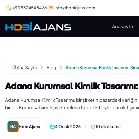
+90 537 454 84 86
info@hobiajans.com
Anasayfa
Ana Sayfa
Blog
Adana Kurumsal Kimlik Tasarımı: 
Adana Kurumsal Kimlik Tasarımı, bir şirketin pazardaki varlığın
biridir. Kurumsal kimlik, işletmelerin hedef kitleyle olan iletişim
Hobi Ajans
4 Ocak 2025
10 dk okuma
HA