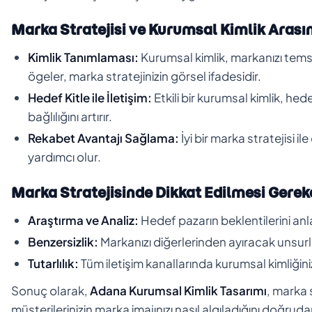
Marka Stratejisi ve Kurumsal Kimlik Arası
Kimlik Tanımlaması:
Kurumsal kimlik, markanızı temsil
ögeler, marka stratejinizin görsel ifadesidir.
Hedef Kitle ile İletişim:
Etkili bir kurumsal kimlik, hed
bağlılığını artırır.
Rekabet Avantajı Sağlama:
İyi bir marka stratejisi 
yardımcı olur.
Marka Stratejisinde Dikkat Edilmesi Gerek
Araştırma ve Analiz:
Hedef pazarın beklentilerini anl
Benzersizlik:
Markanızı diğerlerinden ayıracak unsurla
Tutarlılık:
Tüm iletişim kanallarında kurumsal kimliğinizi
Sonuç olarak,
Adana Kurumsal Kimlik Tasarımı
, marka 
müşterilerinizin marka imajınızı nasıl algıladığını doğrudan