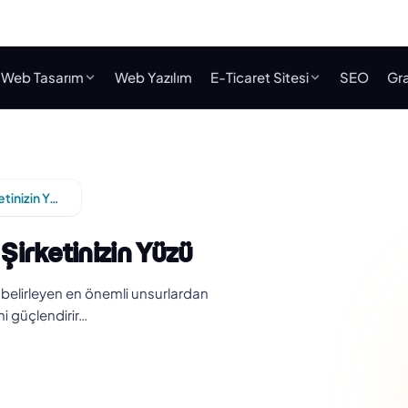
Web Tasarım
Web Yazılım
E-Ticaret Sitesi
SEO
Gra
Adana Kurumsal Kimlik Tasarımı: Şirketinizin Yüzü
Şirketinizin Yüzü
ı belirleyen en önemli unsurlardan
ini güçlendirir…