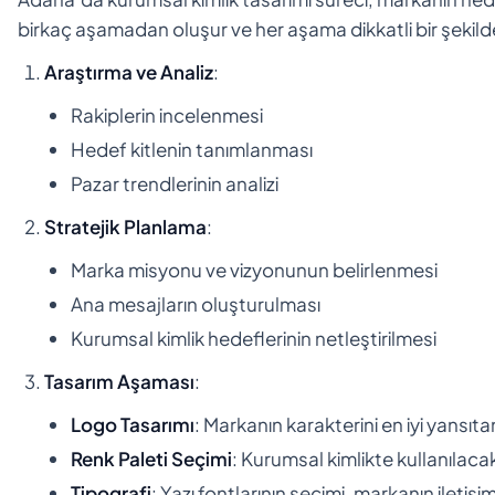
birkaç aşamadan oluşur ve her aşama dikkatli bir şekilde
Araştırma ve Analiz
:
Rakiplerin incelenmesi
Hedef kitlenin tanımlanması
Pazar trendlerinin analizi
Stratejik Planlama
:
Marka misyonu ve vizyonunun belirlenmesi
Ana mesajların oluşturulması
Kurumsal kimlik hedeflerinin netleştirilmesi
Tasarım Aşaması
:
Logo Tasarımı
: Markanın karakterini en iyi yansıta
Renk Paleti Seçimi
: Kurumsal kimlikte kullanılacak
Tipografi
: Yazı fontlarının seçimi, markanın iletişim d