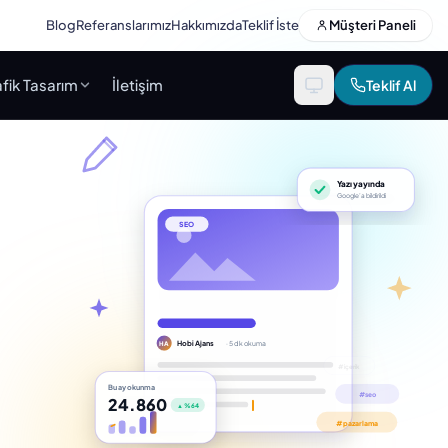
Blog
Referanslarımız
Hakkımızda
Teklif İste
Müşteri Paneli
fik Tasarım
İletişim
Teklif Al
Yazı yayında
Google’a bildirildi
SEO
Hobi Ajans
· 5 dk okuma
HA
Bu ay okunma
24.860
▲ %64