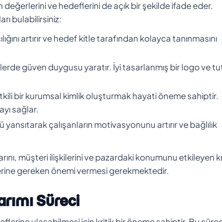
n değerlerini ve hedeflerini de açık bir şekilde ifade eder.
ı bulabilirsiniz:
ılığını artırır ve hedef kitle tarafından kolayca tanınmasını
erde güven duygusu yaratır. İyi tasarlanmış bir logo ve tut
etkili bir kurumsal kimlik oluşturmak hayati öneme sahiptir.
ayı sağlar.
ü yansıtarak çalışanların motivasyonunu artırır ve bağlılık
rını, müşteri ilişkilerini ve pazardaki konumunu etkileyen kr
çlerine gereken önemi vermesi gerekmektedir.
rımı Süreci
lerine ulaşabilmesi için kritik bir öneme sahiptir. Bu süre