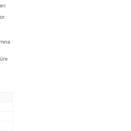
rı:
or.
amına
süre