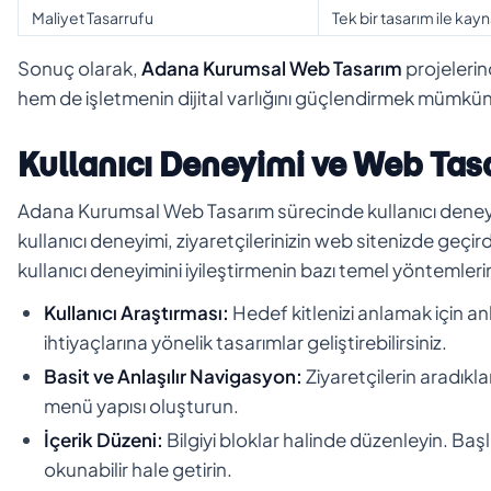
Maliyet Tasarrufu
Tek bir tasarım ile kay
Sonuç olarak,
Adana Kurumsal Web Tasarım
projeleri
hem de işletmenin dijital varlığını güçlendirmek mümkü
Kullanıcı Deneyimi ve Web Tas
Adana Kurumsal Web Tasarım sürecinde kullanıcı deneyimi 
kullanıcı deneyimi, ziyaretçilerinizin web sitenizde geçir
kullanıcı deneyimini iyileştirmenin bazı temel yöntemlerini
Kullanıcı Araştırması:
Hedef kitlenizi anlamak için ank
ihtiyaçlarına yönelik tasarımlar geliştirebilirsiniz.
Basit ve Anlaşılır Navigasyon:
Ziyaretçilerin aradıkla
menü yapısı oluşturun.
İçerik Düzeni:
Bilgiyi bloklar halinde düzenleyin. Başl
okunabilir hale getirin.