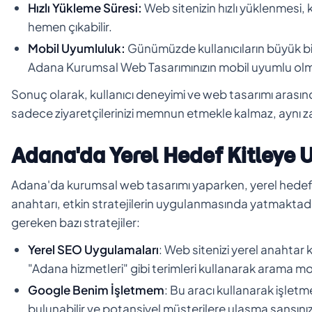
Hızlı Yükleme Süresi:
Web sitenizin hızlı yüklenmesi, ku
hemen çıkabilir.
Mobil Uyumluluk:
Günümüzde kullanıcıların büyük bir
Adana Kurumsal Web Tasarımınızın mobil uyumlu olma
Sonuç olarak, kullanıcı deneyimi ve web tasarımı arasındak
sadece ziyaretçilerinizi memnun etmekle kalmaz, aynı za
Adana'da Yerel Hedef Kitleye U
Adana'da kurumsal web tasarımı yaparken, yerel hedef 
anahtarı, etkin stratejilerin uygulanmasında yatmakta
gereken bazı stratejiler:
Yerel SEO Uygulamaları
: Web sitenizi yerel anahtar
"Adana hizmetleri" gibi terimleri kullanarak arama mo
Google Benim İşletmem
: Bu aracı kullanarak işlet
bulunabilir ve potansiyel müşterilere ulaşma şansınızı a