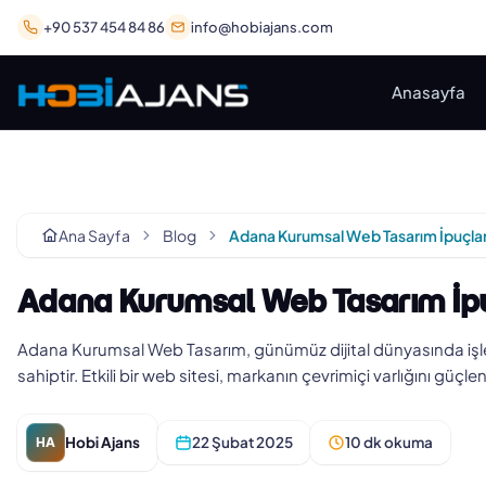
+90 537 454 84 86
info@hobiajans.com
Anasayfa
Ana Sayfa
Blog
Adana Kurumsal Web Tasarım İpuç
Adana Kurumsal Web Tasarım, günümüz dijital dünyasında işlet
sahiptir. Etkili bir web sitesi, markanın çevrimiçi varlığını güç
Hobi Ajans
22 Şubat 2025
10 dk okuma
HA