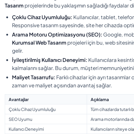
Tasarım
projelerinde bu yaklaşımın sağladığı faydalar di
Çoklu Cihaz Uyumluluğu:
Kullanıcılar, tablet, telefo
Responsive tasarım sayesinde, site her cihazda opti
Arama Motoru Optimizasyonu (SEO):
Google, mobil
Kurumsal Web Tasarım
projeleri için bu, web sitesi
gelir.
İyileştirilmiş Kullanıcı Deneyimi:
Kullanıcılara kesint
kalmalarını sağlar. Bu durum, müşteri memnuniyetini 
Maliyet Tasarrufu:
Farklı cihazlar için ayrı tasarımla
zaman ve maliyet açısından avantaj sağlar.
Avantajlar
Açıklama
Çoklu Cihaz Uyumluluğu
Tüm cihazlarda tutarlı 
SEO Uyumu
Arama motorlarında dah
Kullanıcı Deneyimi
Kullanıcıların siteye olan