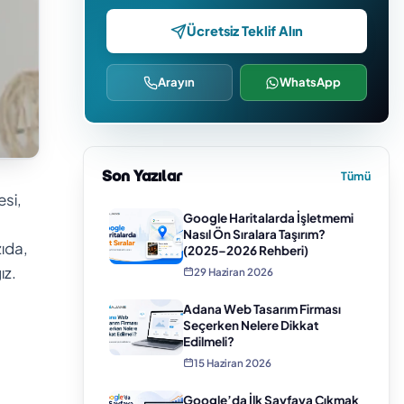
Ücretsiz Teklif Alın
Arayın
WhatsApp
Son Yazılar
Tümü
esi,
Google Haritalarda İşletmemi
Nasıl Ön Sıralara Taşırım?
ıda,
(2025–2026 Rehberi)
ız.
29 Haziran 2026
Adana Web Tasarım Firması
Seçerken Nelere Dikkat
Edilmeli?
15 Haziran 2026
Google’da İlk Sayfaya Çıkmak