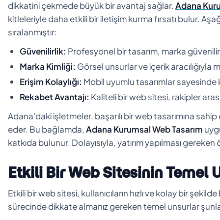
dikkatini çekmede büyük bir avantaj sağlar.
Adana Kur
kitleleriyle daha etkili bir iletişim kurma fırsatı bulur. 
sıralanmıştır:
Güvenilirlik:
Profesyonel bir tasarım, marka güvenilirliğ
Marka Kimliği:
Görsel unsurlar ve içerik aracılığıyla m
Erişim Kolaylığı:
Mobil uyumlu tasarımlar sayesinde ku
Rekabet Avantajı:
Kaliteli bir web sitesi, rakipler aras
Adana'daki işletmeler, başarılı bir web tasarımına sahip
eder. Bu bağlamda,
Adana Kurumsal Web Tasarım
uygu
katkıda bulunur. Dolayısıyla, yatırım yapılması gereken ö
Etkili Bir Web Sitesinin Temel 
Etkili bir web sitesi, kullanıcıların hızlı ve kolay bir şekil
sürecinde dikkate almanız gereken temel unsurlar şunla