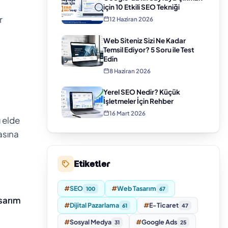
için 10 Etkili SEO Tekniği
r
12 Haziran 2026
Web Siteniz Sizi Ne Kadar
Temsil Ediyor? 5 Soru ile Test
Edin
8 Haziran 2026
Yerel SEO Nedir? Küçük
İşletmeler İçin Rehber
16 Mart 2026
ı elde
asına
Etiketler
#
SEO
#
Web Tasarım
100
67
sarım
#
Dijital Pazarlama
#
E-Ticaret
61
47
#
Sosyal Medya
#
Google Ads
31
25