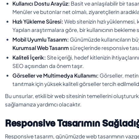
Kullanıcı Dostu Arayüz:
Basit ve anlaşılabilir bir tas
Menüler ve butonlar net olmalı, ziyaretçilerin aradıklar
Hızlı Yükleme Süresi:
Web sitenizin hızlı yüklenmesi, k
Yapılan araştırmalara göre, bir kullanıcının bekleme s
Mobil Uyumlu Tasarım:
Günümüzde kullanıcıların büyü
Kurumsal Web Tasarım
süreçlerinde responsive tasa
Kaliteli İçerik:
Site içeriği, hedef kitlenizin ihtiyaçları
SEO açısından da önem taşır.
Görseller ve Multimedya Kullanımı:
Görseller, metinle
tanıtmak için yüksek kaliteli görseller tercih edilmelidi
Bu unsurlar, etkili bir web sitesinin temellerini oluşturur
sağlamanıza yardımcı olacaktır.
Responsive Tasarımın Sağladığ
Responsive tasarım, günümüzde web tasarımının vazgeçil