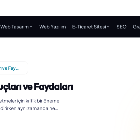
Web Tasarım
Web Yazılım
E-Ticaret Sitesi
SEO
Gra
Adana Kurumsal Web Tasarım İpuçları ve Faydaları
ları ve Faydaları
meler için kritik bir öneme
lendirirken aynı zamanda he…