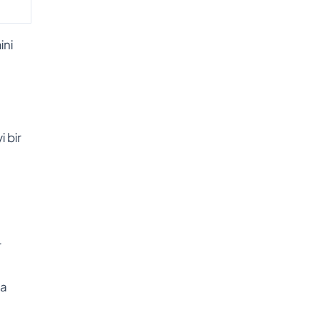
ini
 bir
r
ha