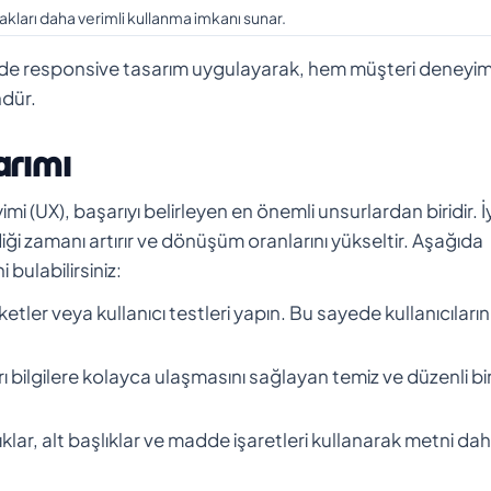
nakları daha verimli kullanma imkanı sunar.
nde responsive tasarım uygulayarak, hem müşteri deneyim
ndür.
arımı
(UX), başarıyı belirleyen en önemli unsurlardan biridir. İyi
diği zamanı artırır ve dönüşüm oranlarını yükseltir. Aşağıda
 bulabilirsiniz:
etler veya kullanıcı testleri yapın. Bu sayede kullanıcıların
rı bilgilere kolayca ulaşmasını sağlayan temiz ve düzenli bi
ıklar, alt başlıklar ve madde işaretleri kullanarak metni da