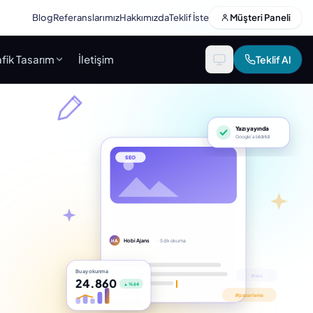
Blog
Referanslarımız
Hakkımızda
Teklif İste
Müşteri Paneli
fik Tasarım
İletişim
Teklif Al
Yazı yayında
Google’a bildirildi
SEO
Hobi Ajans
· 5 dk okuma
HA
Bu ay okunma
24.860
▲ %64