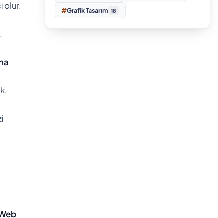
ı olur.
#
Grafik Tasarım
18
.
na
ik,
i
 Web