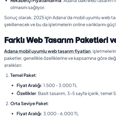
Rekabetçi Fiyatlandırma
: Adana'daki web tasarım fir
olmasını sağlıyor.
Sonuç olarak, 2025 için Adana'da mobil uyumlu web tasar
şekillenecek ve bu da işletmelerin online varlıklarını gü
Farklı Web Tasarım Paketleri ve
Adana mobil uyumlu web tasarım fiyatları
, işletmeleri
paketler, genellikle özelliklerine ve kapsamına göre değiş
aralıkları:
Temel Paket
:
Fiyat Aralığı
: 1.500 - 3.000 TL
Özellikler
: Basit tasarım, 3-5 sayfa içerik, teme
Orta Seviye Paket
:
Fiyat Aralığı
: 3.000 - 6.000 TL