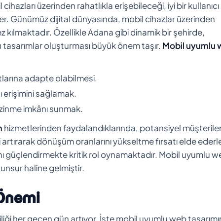
hazları üzerinden rahatlıkla erişebileceği, iyi bir kullanıcı
er. Günümüz dijital dünyasında, mobil cihazlar üzerinden
ez kılmaktadır. Özellikle Adana gibi dinamik bir şehirde,
u tasarımlar oluşturması büyük önem taşır.
Mobil uyumlu
tlarına adapte olabilmesi.
lı erişimini sağlamak.
ezinme imkânı sunmak.
m
hizmetlerinden faydalandıklarında, potansiyel müşterile
ni artırarak dönüşüm oranlarını yükseltme fırsatı elde ederle
arını güçlendirmekte kritik rol oynamaktadır. Mobil uyumlu 
 unsur haline gelmiştir.
 Önemi
liği her geçen gün artıyor. İşte mobil uyumlu web tasarımı