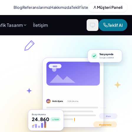
Blog
Referanslarımız
Hakkımızda
Teklif İste
Müşteri Paneli
fik Tasarım
İletişim
Teklif Al
Yazı yayında
Google’a bildirildi
SEO
Hobi Ajans
· 5 dk okuma
HA
Bu ay okunma
24.860
▲ %64