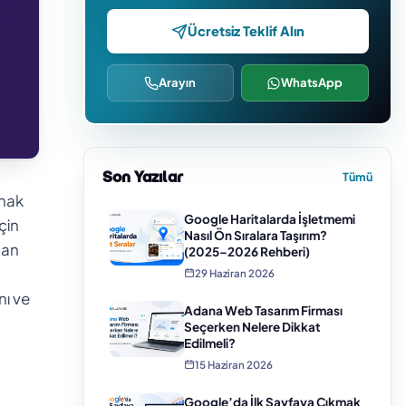
Ücretsiz Teklif Alın
Arayın
WhatsApp
Son Yazılar
Tümü
anak
Google Haritalarda İşletmemi
çin
Nasıl Ön Sıralara Taşırım?
tan
(2025–2026 Rehberi)
29 Haziran 2026
nı ve
Adana Web Tasarım Firması
Seçerken Nelere Dikkat
Edilmeli?
15 Haziran 2026
Google’da İlk Sayfaya Çıkmak