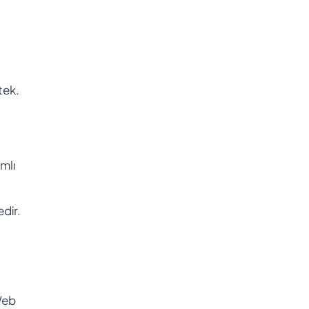
tek.
mlı
dir.
 Web