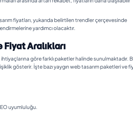
maları arasında artan rekabet, fiyatların daha ulaşılabilir
ım fiyatları, yukarıda belirtilen trendler çerçevesinde
çlendirmelerine yardımcı olacaktır.
 Fiyat Aralıkları
n ihtiyaçlarına göre farklı paketler halinde sunulmaktadır. 
iklik gösterir. İşte bazı yaygın web tasarım paketleri ve fi
l SEO uyumluluğu.