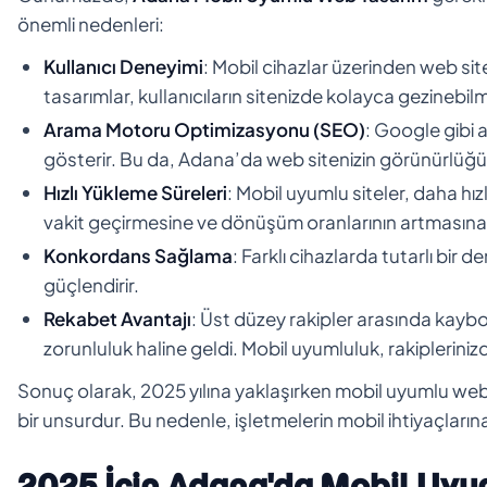
önemli nedenleri:
Kullanıcı Deneyimi
: Mobil cihazlar üzerinden web site
tasarımlar, kullanıcıların sitenizde kolayca gezinebilm
Arama Motoru Optimizasyonu (SEO)
: Google gibi 
gösterir. Bu da, Adana’da web sitenizin görünürlüğünü
Hızlı Yükleme Süreleri
: Mobil uyumlu siteler, daha hız
vakit geçirmesine ve dönüşüm oranlarının artmasına
Konkordans Sağlama
: Farklı cihazlarda tutarlı bir
güçlendirir.
Rekabet Avantajı
: Üst düzey rakipler arasında kay
zorunluluk haline geldi. Mobil uyumluluk, rakiplerini
Sonuç olarak, 2025 yılına yaklaşırken mobil uyumlu web t
bir unsurdur. Bu nedenle, işletmelerin mobil ihtiyaçları
2025 İçin Adana'da Mobil Uyum