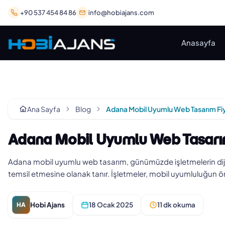
+90 537 454 84 86
info@hobiajans.com
Anasayfa
Ana Sayfa
Blog
Adana Mobil Uyumlu Web Tasarım
Adana mobil uyumlu web tasarım, günümüzde işletmelerin dijital
temsil etmesine olanak tanır. İşletmeler, mobil uyumluluğun öne
Hobi Ajans
18 Ocak 2025
11 dk okuma
HA