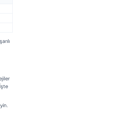
arılı
jiler
İşte
yin.