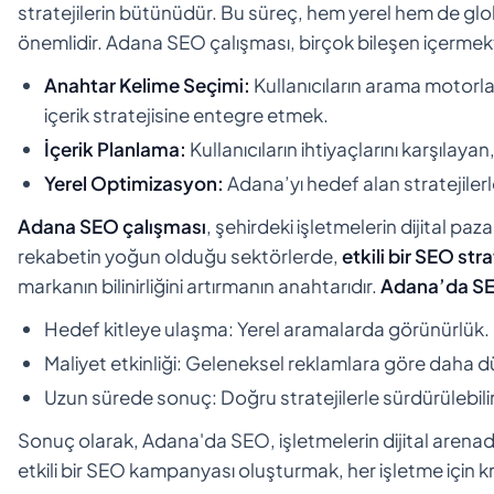
stratejilerin bütünüdür. Bu süreç, hem yerel hem de gl
önemlidir. Adana SEO çalışması, birçok bileşen içermek
Anahtar Kelime Seçimi:
Kullanıcıların arama motorlar
içerik stratejisine entegre etmek.
İçerik Planlama:
Kullanıcıların ihtiyaçlarını karşılayan,
Yerel Optimizasyon:
Adana’yı hedef alan stratejiler
Adana SEO çalışması
, şehirdeki işletmelerin dijital paza
rekabetin yoğun olduğu sektörlerde,
etkili bir SEO str
markanın bilinirliğini artırmanın anahtarıdır.
Adana’da SEO
Hedef kitleye ulaşma: Yerel aramalarda görünürlük.
Maliyet etkinliği: Geleneksel reklamlara göre daha d
Uzun sürede sonuç: Doğru stratejilerle sürdürülebil
Sonuç olarak, Adana'da SEO, işletmelerin dijital arenada
etkili bir SEO kampanyası oluşturmak, her işletme için kr