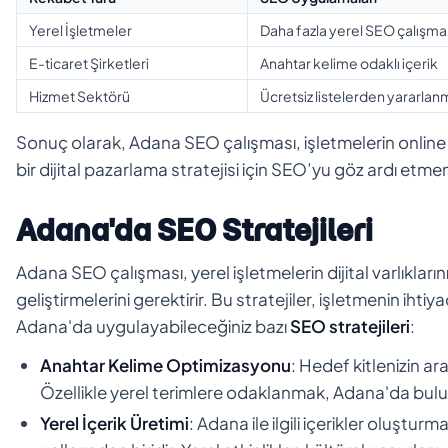
Yerel İşletmeler
Daha fazla yerel SEO çalışma
E-ticaret Şirketleri
Anahtar kelime odaklı içerik
Hizmet Sektörü
Ücretsiz listelerden yararla
Sonuç olarak, Adana SEO çalışması, işletmelerin online v
bir dijital pazarlama stratejisi için SEO’yu göz ardı etm
Adana'da SEO Stratejileri
Adana SEO çalışması, yerel işletmelerin dijital varlıkların
geliştirmelerini gerektirir. Bu stratejiler, işletmenin iht
Adana'da uygulayabileceğiniz bazı
SEO stratejileri
:
Anahtar Kelime Optimizasyonu
: Hedef kitlenizin a
Özellikle yerel terimlere odaklanmak, Adana'da bulu
Yerel İçerik Üretimi
: Adana ile ilgili içerikler oluştu