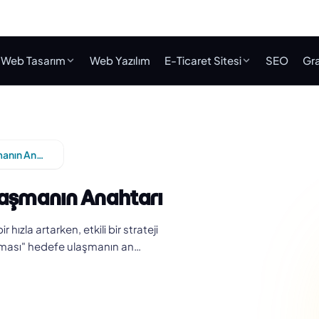
Web Tasarım
Web Yazılım
E-Ticaret Sitesi
SEO
Gra
Adana SEO Çalışması: Hedefe Ulaşmanın Anahtarı
aşmanın Anahtarı
zla artarken, etkili bir strateji
şması" hedefe ulaşmanın an…