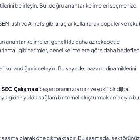
ntilerini belirleyin. Bu, doğru anahtar kelimeleri seçmenize
EMrush ve Ahrefs gibi araçlar kullanarak popüler ve reka
un anahtar kelimeler, genellikle daha az rekabetle
zarlama" gibi terimler, genel kelimelere göre daha hedefle
eri kullandığını inceleyin. Bu sayede, pazarın dinamiklerini
 SEO Çalışması
başarı oranınızı artırır ve etkili bir dijital
arıya giden yolda sağlam bir temel oluşturmak amacıyla bu
 bir aşama olarak öne çıkmaktadır. Bu aşamada, sektörünü