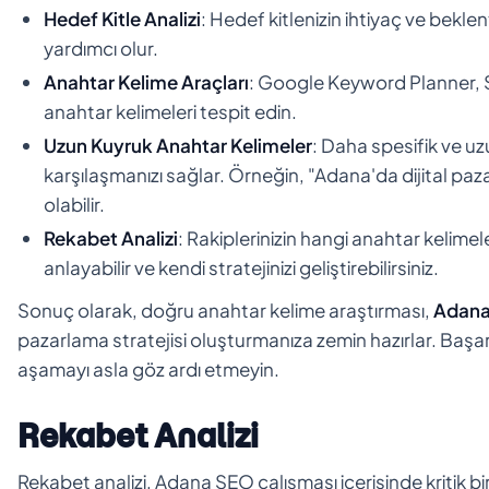
Hedef Kitle Analizi
: Hedef kitlenizin ihtiyaç ve bekle
yardımcı olur.
Anahtar Kelime Araçları
: Google Keyword Planner, S
anahtar kelimeleri tespit edin.
Uzun Kuyruk Anahtar Kelimeler
: Daha spesifik ve uz
karşılaşmanızı sağlar. Örneğin, "Adana'da dijital pa
olabilir.
Rekabet Analizi
: Rakiplerinizin hangi anahtar kelimel
anlayabilir ve kendi stratejinizi geliştirebilirsiniz.
Sonuç olarak, doğru anahtar kelime araştırması,
Adana
pazarlama stratejisi oluşturmanıza zemin hazırlar. Baş
aşamayı asla göz ardı etmeyin.
Rekabet Analizi
Rekabet analizi, Adana SEO çalışması içerisinde kritik