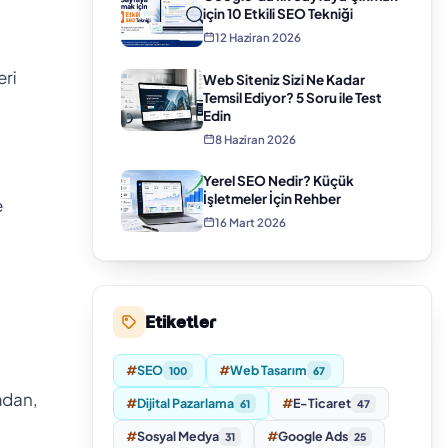
için 10 Etkili SEO Tekniği
12 Haziran 2026
eri
Web Siteniz Sizi Ne Kadar
Temsil Ediyor? 5 Soru ile Test
Edin
8 Haziran 2026
Yerel SEO Nedir? Küçük
İşletmeler İçin Rehber
e
16 Mart 2026
Etiketler
#
SEO
#
Web Tasarım
100
67
mdan,
#
Dijital Pazarlama
#
E-Ticaret
61
47
#
Sosyal Medya
#
Google Ads
31
25