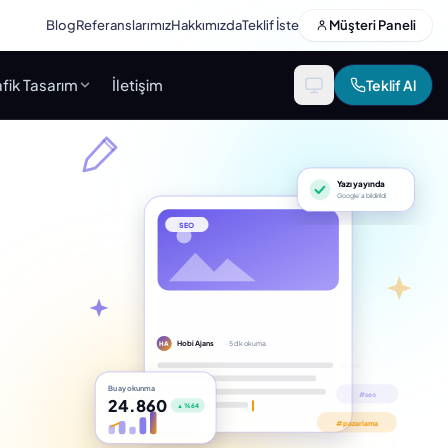
Blog
Referanslarımız
Hakkımızda
Teklif İste
Müşteri Paneli
fik Tasarım
İletişim
Teklif Al
Yazı yayında
Google’a bildirildi
SEO
Hobi Ajans
· 5 dk okuma
HA
Bu ay okunma
24.860
▲ %64