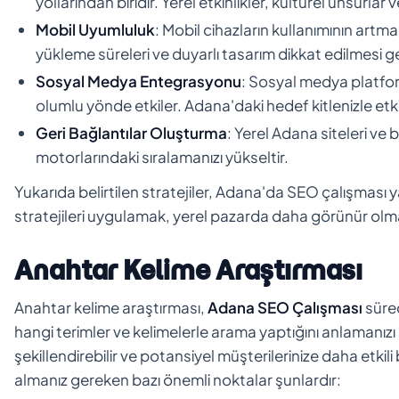
yollarından biridir. Yerel etkinlikler, kültürel unsurlar
Mobil Uyumluluk
: Mobil cihazların kullanımının artma
yükleme süreleri ve duyarlı tasarım dikkat edilmesi g
Sosyal Medya Entegrasyonu
: Sosyal medya platfor
olumlu yönde etkiler. Adana'daki hedef kitlenizle etkile
Geri Bağlantılar Oluşturma
: Yerel Adana siteleri ve 
motorlarındaki sıralamanızı yükseltir.
Yukarıda belirtilen stratejiler, Adana'da SEO çalışması
stratejileri uygulamak, yerel pazarda daha görünür olma
Anahtar Kelime Araştırması
Anahtar kelime araştırması,
Adana SEO Çalışması
sürec
hangi terimler ve kelimelerle arama yaptığını anlamanızı 
şekillendirebilir ve potansiyel müşterilerinize daha etkil
almanız gereken bazı önemli noktalar şunlardır: