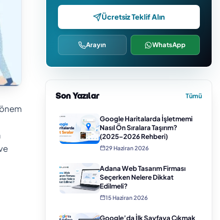
Ücretsiz Teklif Alın
Arayın
WhatsApp
Son Yazılar
Tümü
k önem
Google Haritalarda İşletmemi
Nasıl Ön Sıralara Taşırım?
a
(2025–2026 Rehberi)
 ve
29 Haziran 2026
Adana Web Tasarım Firması
Seçerken Nelere Dikkat
Edilmeli?
15 Haziran 2026
Google’da İlk Sayfaya Çıkmak