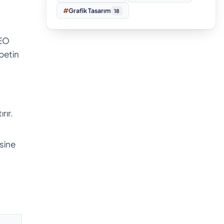
#
Grafik Tasarım
18
SEO
betin
rır.
sine