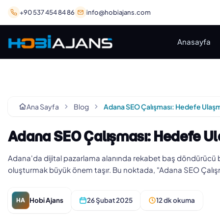
+90 537 454 84 86
info@hobiajans.com
Anasayfa
Ana Sayfa
Blog
Adana SEO Çalışması: Hedefe Ul
Adana'da dijital pazarlama alanında rekabet baş döndürücü bir hı
oluşturmak büyük önem taşır. Bu noktada, "Adana SEO Çalı
Hobi Ajans
26 Şubat 2025
12 dk okuma
HA