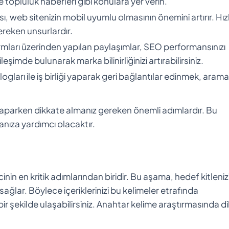
 ve topluluk haberleri gibi konulara yer verin.
sı, web sitenizin mobil uyumlu olmasının önemini artırır. Hızl
ereken unsurlardır.
mları üzerinden yapılan paylaşımlar, SEO performansınızı
şimde bulunarak marka bilinirliğinizi artırabilirsiniz.
blogları ile iş birliği yaparak geri bağlantılar edinmek, arama
 yaparken dikkate almanız gereken önemli adımlardır. Bu
nıza yardımcı olacaktır.
inin en kritik adımlarından biridir. Bu aşama, hedef kitleniz
sağlar. Böylece içeriklerinizi bu kelimeler etrafında
i bir şekilde ulaşabilirsiniz. Anahtar kelime araştırmasında d