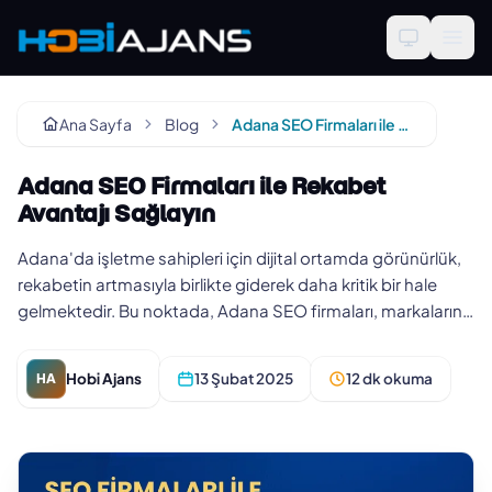
Ana Sayfa
Blog
Adana SEO Firmaları ile Rekabet Avantajı Sağlayın
Adana SEO Firmaları ile Rekabet
Avantajı Sağlayın
Adana'da işletme sahipleri için dijital ortamda görünürlük,
rekabetin artmasıyla birlikte giderek daha kritik bir hale
gelmektedir. Bu noktada, Adana SEO firmaları, markaların
çevr…
Hobi Ajans
13 Şubat 2025
12 dk okuma
HA