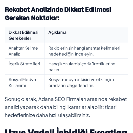
Rekabet Analizinde Dikkat Edilmesi
Gereken Noktalar:
Dikkat Edilmesi
Açıklama
Gerekenler
Anahtar Kelime
Rakiplerinizin hangi anahtar kelimeleri
Analizi
hedeflediğini inceleyin.
İçerik Stratejileri
Hangi konularda içerik ürettiklerine
bakın.
Sosyal Medya
Sosyal medya etkisini ve etkileşim
Kullanımı
oranlarını değerlendirin.
Sonuç olarak, Adana SEO Firmaları arasında rekabet
analizi yaparak daha bilinçli kararlar alabilir; ticari
hedeflerinize daha hızlı ulaşabilirsiniz.