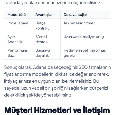
tabloda yer alan unsurlar üzerine düşünmelisiniz:
Model türü
Avantajlar
Dezavantajlar
Proje Tabanlı
Bütçe
Tek seferlik hizmet
kontrolü
Aylık
Sürekli
Uzun vadeli maliyet artışı
Abonelik
destek
Performans
Başarıya
Hedeflerin belirgin olması
Bazlı
dayalılık
gerekir
Sonuç olarak, Adana'da seçeceğiniz SEO firmalarının
fiyatlandırma modellerini dikkatlice değerlendirerek,
ihtiyaçlarınıza en uygun olanı belirlemelisiniz. Bu
sayede, uzun vadeli bir işbirliğini sağlarken bütçenizi
de etkili bir şekilde yönetebilirsiniz.
Müşteri Hizmetleri ve İletişim