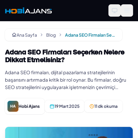
Ana Sayfa
Blog
Adana SEO Firmaları Seçerken Nelere Dikkat Etmelisiniz?
Adana SEO Firmaları Seçerken Nelere
Dikkat Etmelisiniz?
Adana SEO firmaları, dijital pazarlama stratejilerinin
başarısını artırmada kritik bir rol oynar. Bu firmalar, doğru
SEO stratejilerini uygulayarak işletmenizin çevrimiçi
görünürlü…
Hobi Ajans
19 Mart 2025
11 dk okuma
HA