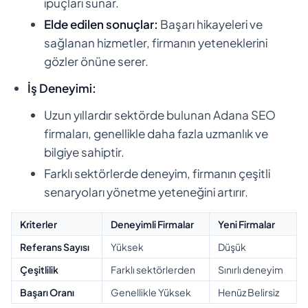
ipuçları sunar.
Elde edilen sonuçlar:
Başarı hikayeleri ve
sağlanan hizmetler, firmanın yeteneklerini
gözler önüne serer.
İş Deneyimi:
Uzun yıllardır sektörde bulunan Adana SEO
firmaları, genellikle daha fazla uzmanlık ve
bilgiye sahiptir.
Farklı sektörlerde deneyim, firmanın çeşitli
senaryoları yönetme yeteneğini artırır.
Kriterler
Deneyimli Firmalar
Yeni Firmalar
Referans Sayısı
Yüksek
Düşük
Çeşitlilik
Farklı sektörlerden
Sınırlı deneyim
Başarı Oranı
Genellikle Yüksek
Henüz Belirsiz