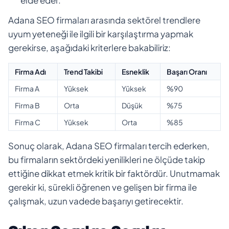
Adana SEO firmaları arasında sektörel trendlere
uyum yeteneği ile ilgili bir karşılaştırma yapmak
gerekirse, aşağıdaki kriterlere bakabiliriz:
Firma Adı
Trend Takibi
Esneklik
Başarı Oranı
Firma A
Yüksek
Yüksek
%90
Firma B
Orta
Düşük
%75
Firma C
Yüksek
Orta
%85
Sonuç olarak, Adana SEO firmaları tercih ederken,
bu firmaların sektördeki yenilikleri ne ölçüde takip
ettiğine dikkat etmek kritik bir faktördür. Unutmamak
gerekir ki, sürekli öğrenen ve gelişen bir firma ile
çalışmak, uzun vadede başarıyı getirecektir.