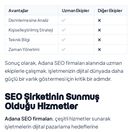
Avantajlar
Uzman Ekipler
Diğer Ekipler
Derinlemesine Analiz
✅
❌
Kişiselleştirilmiş Strateji
✅
❌
Teknik Bilgi
✅
❌
Zaman Yönetimi
✅
❌
Sonuç olarak, Adana SEO firmaları alanında uzman
ekiplerle çalışmak, işletmenizin dijital dünyada daha
güçlü bir varlık göstermesi için kritik bir adımdır.
SEO Şirketinin Sunmuş
Olduğu Hizmetler
Adana SEO firmaları
, çeşitli hizmetler sunarak
işletmelerin dijital pazarlama hedeflerine