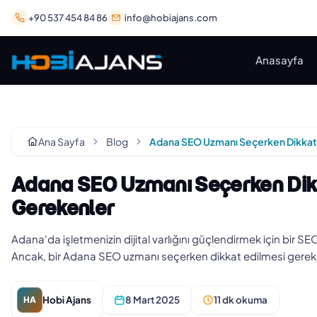
+90 537 454 84 86
info@hobiajans.com
Anasayfa
Ana Sayfa
Blog
Adana SEO Uzmanı Seçerken Dikk
Gerekenler
Adana'da işletmenizin dijital varlığını güçlendirmek için bir SE
Ancak, bir Adana SEO uzmanı seçerken dikkat edilmesi gerek
Hobi Ajans
8 Mart 2025
11 dk okuma
HA