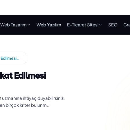
Web Tasarım
Web Yazılım
E-Ticaret Sitesi
SEO
Gra
Adana SEO Uzmanı Seçerken Dikkat Edilmesi Gerekenler
at Edilmesi
O uzmanına ihtiyaç duyabilirsiniz.
en birçok kriter bulunm…