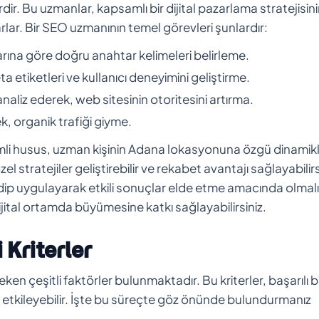
dir. Bu uzmanlar, kapsamlı bir dijital pazarlama stratejisin
arlar. Bir SEO uzmanının temel görevleri şunlardır:
nlarına göre doğru anahtar kelimeleri belirleme.
eta etiketleri ve kullanıcı deneyimini geliştirme.
analiz ederek, web sitesinin otoritesini artırma.
ek, organik trafiği giyme.
li husus, uzman kişinin Adana lokasyonuna özgü dinamikl
el stratejiler geliştirebilir ve rekabet avantajı sağlayabilirs
 edip uygulayarak etkili sonuçlar elde etme amacında olmalı
dijital ortamda büyümesine katkı sağlayabilirsiniz.
Kriterler
 çeşitli faktörler bulunmaktadır. Bu kriterler, başarılı b
n etkileyebilir. İşte bu süreçte göz önünde bulundurmanız