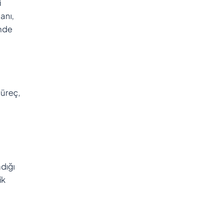
i
anı,
ünde
süreç,
dığı
ik