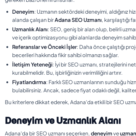
Deneyim
: Uzmanın sektördeki deneyimi, aldığınız hizm
alanda çalışan bir
Adana SEO Uzmanı
, karşılaştığı 
Uzmanlık Alanı
: SEO, geniş bir alan olup, belirli uzm
ve içerik optimizasyonu gibi alanlarda deneyim sahibi 
Referanslar ve Önceki İşler
: Daha önce çalıştığı pro
becerileri hakkında fikir sahibi olmanızı sağlar.
İletişim Yeteneği
: İyi bir SEO uzmanı, stratejilerini net
kurabilmelidir. Bu, işbirliğinizin verimliliğini artırır.
Fiyatlandırma
: Farklı SEO uzmanlarının sunduğu hiz
bulabilirsiniz. Ancak, sadece fiyat odaklı değil, kal
Bu kriterlere dikkat ederek, Adana'da etkili bir SEO uzmanı 
Deneyim ve Uzmanlık Alanı
Adana'da bir SEO uzmanı seçerken,
deneyim
ve
uzmanl