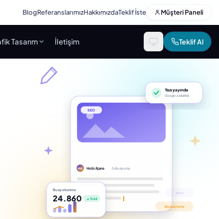
Blog
Referanslarımız
Hakkımızda
Teklif İste
Müşteri Paneli
fik Tasarım
İletişim
Teklif Al
Yazı yayında
Google’a bildirildi
SEO
Hobi Ajans
· 5 dk okuma
HA
Bu ay okunma
24.860
▲ %64