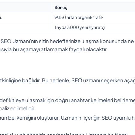
Sonuç
nu
%150 artan organik trafik
1 ayda 3000 yeni ziyaretçi
na SEO Uzmanı'nın sizin hedeflerinize ulaşma konusunda ne
yısıyla bu aşamayı atlamamak faydalı olacaktır.
etkinliğine bağlıdır. Bu nedenle, SEO uzmanı seçerken aşa
 kitleye ulaşmak için doğru anahtar kelimeleri belirlemel
liz edilmelidir.
’nun bel kemiğini oluşturur. Uzmanın, içeriğin SEO uyumlu h
ratejisi, web sitenizin otoritesini artırır. Uzmanın bağlantı