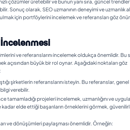
hızlı çözümler üretebilir ve bunun yanı sıra, güncel trendler
ebilir. Sonuç olarak, SEO uzmanının deneyimi ve uzmanlık al
ulmak için portföylerini incelemek ve referansları göz ön
n İncelenmesi
rini ve referanslarını incelemek oldukça önemlidir. Bu 
mek açısından büyük bir rol oynar. Aşağıdaki noktaları göz
:
ığı şirketlerin referanslarını isteyin. Bu referanslar, genel
lgi verebilir.
 tamamladığı projeleri incelemek, uzmanlığını ve uygula
e kadar elde ettiği başarıların örneklerini görmek, güvenilirl
ları ve dönüşümleri paylaşması önemlidir. Örneğin: