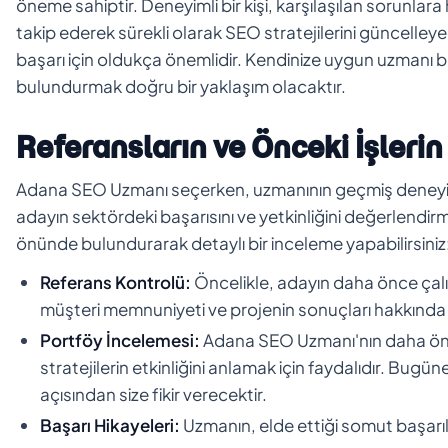
öneme sahiptir. Deneyimli bir kişi, karşılaşılan sorunlara 
takip ederek sürekli olarak SEO stratejilerini güncelley
başarı için oldukça önemlidir. Kendinize uygun uzmanı b
bulundurmak doğru bir yaklaşım olacaktır.
Referansların ve Önceki İşleri
Adana SEO Uzmanı seçerken, uzmanının geçmiş deneyimle
adayın sektördeki başarısını ve yetkinliğini değerlendir
önünde bulundurarak detaylı bir inceleme yapabilirsiniz
Referans Kontrolü:
Öncelikle, adayın daha önce çalışt
müşteri memnuniyeti ve projenin sonuçları hakkında bi
Portföy İncelemesi:
Adana SEO Uzmanı'nın daha önce
stratejilerin etkinliğini anlamak için faydalıdır. Bugün
açısından size fikir verecektir.
Başarı Hikayeleri:
Uzmanın, elde ettiği somut başarı