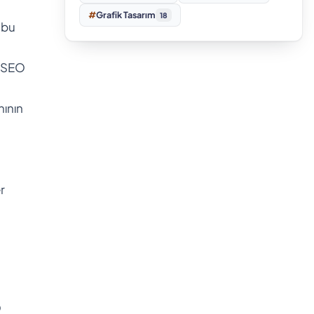
#
Grafik Tasarım
18
 bu
k SEO
nının
r
O