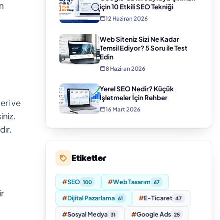
in
için 10 Etkili SEO Tekniği
12 Haziran 2026
Web Siteniz Sizi Ne Kadar
Temsil Ediyor? 5 Soru ile Test
Edin
8 Haziran 2026
Yerel SEO Nedir? Küçük
İşletmeler İçin Rehber
eri ve
16 Mart 2026
iniz.
dır.
Etiketler
#
SEO
#
Web Tasarım
100
67
ir
#
Dijital Pazarlama
#
E-Ticaret
61
47
#
Sosyal Medya
#
Google Ads
31
25