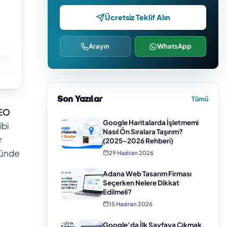
Ücretsiz Teklif Alın
Arayın
WhatsApp
Son Yazılar
Tümü
EO
Google Haritalarda İşletmemi
ibi
Nasıl Ön Sıralara Taşırım?
r
(2025–2026 Rehberi)
nünde
29 Haziran 2026
Adana Web Tasarım Firması
Seçerken Nelere Dikkat
Edilmeli?
15 Haziran 2026
Google’da İlk Sayfaya Çıkmak