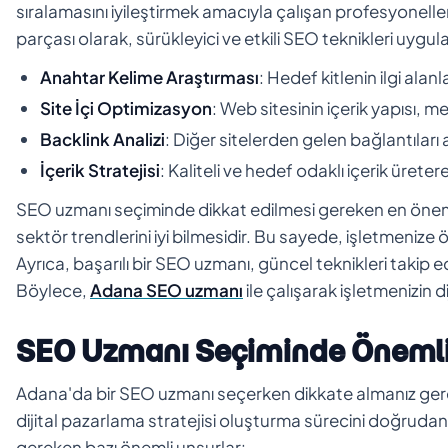
sıralamasını iyileştirmek amacıyla çalışan profesyoneller
parçası olarak, sürükleyici ve etkili SEO teknikleri uygul
Anahtar Kelime Araştırması
: Hedef kitlenin ilgi ala
Site İçi Optimizasyon
: Web sitesinin içerik yapısı, m
Backlink Analizi
: Diğer sitelerden gelen bağlantıları 
İçerik Stratejisi
: Kaliteli ve hedef odaklı içerik üreter
SEO uzmanı seçiminde dikkat edilmesi gereken en önem
sektör trendlerini iyi bilmesidir. Bu sayede, işletmenize öz
Ayrıca, başarılı bir SEO uzmanı, güncel teknikleri takip
Böylece,
Adana SEO uzmanı
ile çalışarak işletmenizin 
SEO Uzmanı Seçiminde Önemli 
Adana'da bir SEO uzmanı seçerken dikkate almanız gereken
dijital pazarlama stratejisi oluşturma sürecini doğruda
gereken bazı önemli unsurlar: