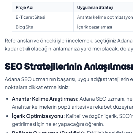
Proje Adı
Uygulanan Strateji
E-Ticaret Sitesi
Anahtar kelime optimizasyo
Blog Site
İçerik pazarlaması
Referansları ve önceki işleri incelemek, seçtiğiniz Ada
kadar etkili olacağını anlamanıza yardımcı olacak, dola
SEO Stratejilerinin Anlaşılması
Adana SEO uzmanının başarısı, uyguladığı stratejilerin 
noktalara dikkat etmelisiniz:
Anahtar Kelime Araştırması:
Adana SEO uzmanı, hedef
Anahtar kelimelerin popülaritesi ve rekabet düzeyi ana
İçerik Optimizasyonu:
Kaliteli ve özgün içerik, SEO
getirilmesi için neler yapacağını öğrenin.
Bağlantı Oluşturma (Backlink):
Etkili bir backlink st