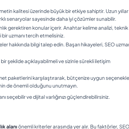
etin kalitesi üzerinde büyük bir etkiye sahiptir. Uzun yıllar
farklı senaryolar sayesinde daha iyi çözümler sunabilir.
anlık gerektiren konular içerir. Anahtar kelime analizi, tekni
bir uzmanı tercih etmelisiniz.
jeler hakkında bilgi talep edin. Başarı hikayeleri, SEO uzma
 bir şekilde açıklayabilmeli ve sizinle sürekli iletişim
met paketlerini karşılaştırarak, bütçenize uygun seçenekle
itenin de önemli olduğunu unutmayın.
seçebilir ve dijital varlığınızı güçlendirebilirsiniz.
ık alanı
önemli kriterler arasında yer alır. Bu faktörler, SE