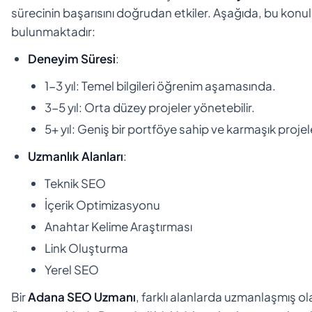
sürecinin başarısını doğrudan etkiler. Aşağıda, bu konul
bulunmaktadır:
Deneyim Süresi
:
1-3 yıl: Temel bilgileri öğrenim aşamasında.
3-5 yıl: Orta düzey projeler yönetebilir.
5+ yıl: Geniş bir portföye sahip ve karmaşık projele
Uzmanlık Alanları
:
Teknik SEO
İçerik Optimizasyonu
Anahtar Kelime Araştırması
Link Oluşturma
Yerel SEO
Bir
Adana SEO Uzmanı
, farklı alanlarda uzmanlaşmış ol