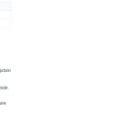
ğıdaki
idir.
ale