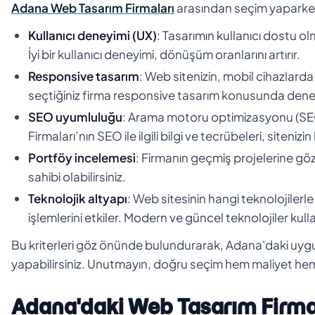
Adana Web Tasarım Firmaları
arasından seçim yaparken 
Kullanıcı deneyimi (UX)
: Tasarımın kullanıcı dostu ol
İyi bir kullanıcı deneyimi, dönüşüm oranlarını artırır.
Responsive tasarım
: Web sitenizin, mobil cihazlarda
seçtiğiniz firma responsive tasarım konusunda deneyi
SEO uyumluluğu
: Arama motoru optimizasyonu (SEO
Firmaları’nın SEO ile ilgili bilgi ve tecrübeleri, sitenizi
Portföy incelemesi
: Firmanın geçmiş projelerine göz a
sahibi olabilirsiniz.
Teknolojik altyapı
: Web sitesinin hangi teknolojilerle
işlemlerini etkiler. Modern ve güncel teknolojiler kull
Bu kriterleri göz önünde bulundurarak, Adana'daki uygun 
yapabilirsiniz. Unutmayın, doğru seçim hem maliyet hem
Adana'daki Web Tasarım Firma