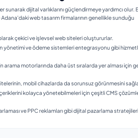
r sunarak dijital varlıklarını güçlendirmeye yardımcı olur. 
İşte Adana'daki web tasarım firmalarının genellikle sunduğu
olarak çekici ve işlevsel web siteleri oluştururlar.
n yönetimi ve ödeme sistemleri entegrasyonu gibi hizmetl
nin arama motorlarında daha üst sıralarda yer alması için ge
itelerinin, mobil cihazlarda da sorunsuz görünmesini sağla
içeriklerini kolayca yönetebilmeleri için çeşitli CMS çözümle
rlaması ve PPC reklamları gibi dijital pazarlama stratejiler