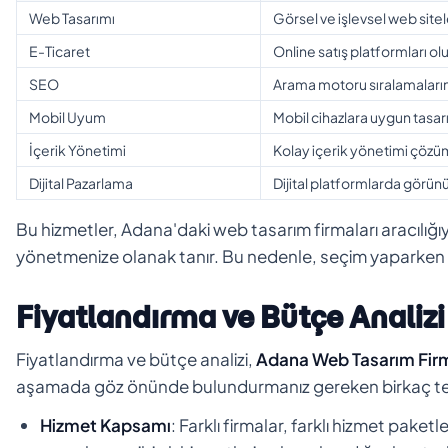
Web Tasarımı
Görsel ve işlevsel web site
E-Ticaret
Online satış platformları o
SEO
Arama motoru sıralamaların
Mobil Uyum
Mobil cihazlara uygun tasa
İçerik Yönetimi
Kolay içerik yönetimi çözü
Dijital Pazarlama
Dijital platformlarda görü
Bu hizmetler, Adana'daki web tasarım firmaları aracılığıyla
yönetmenize olanak tanır. Bu nedenle, seçim yaparken su
Fiyatlandırma ve Bütçe Analizi
Fiyatlandırma ve bütçe analizi,
Adana Web Tasarım Firm
aşamada göz önünde bulundurmanız gereken birkaç te
Hizmet Kapsamı
: Farklı firmalar, farklı hizmet paket