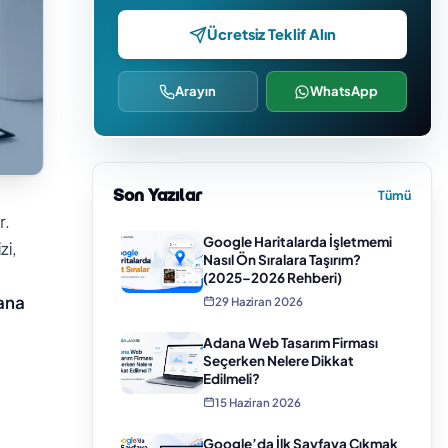
Ücretsiz Teklif Alın
Arayın
WhatsApp
Son Yazılar
Tümü
r.
Google Haritalarda İşletmemi
zi,
Nasıl Ön Sıralara Taşırım?
(2025–2026 Rehberi)
ana
29 Haziran 2026
Adana Web Tasarım Firması
Seçerken Nelere Dikkat
Edilmeli?
15 Haziran 2026
Google’da İlk Sayfaya Çıkmak