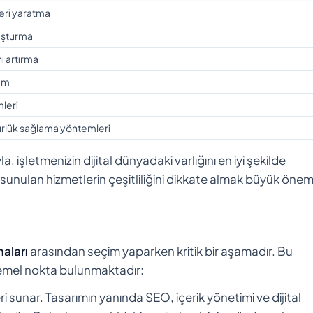
leri yaratma
luşturma
ı artırma
rım
mleri
nürlük sağlama yöntemleri
, işletmenizin dijital dünyadaki varlığını en iyi şekilde
nulan hizmetlerin çeşitliliğini dikkate almak büyük önem 
aları
arasından seçim yaparken kritik bir aşamadır. Bu
mel nokta bulunmaktadır:
leri sunar. Tasarımın yanında SEO, içerik yönetimi ve dijital