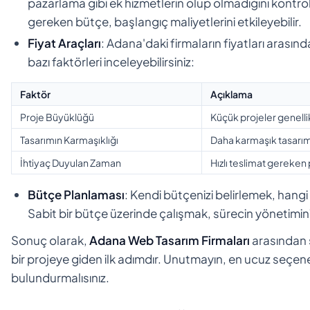
pazarlama gibi ek hizmetlerin olup olmadığını kontro
gereken bütçe, başlangıç maliyetlerini etkileyebilir.
Fiyat Araçları
: Adana'daki firmaların fiyatları arasında
bazı faktörleri inceleyebilirsiniz:
Faktör
Açıklama
Proje Büyüklüğü
Küçük projeler genelli
Tasarımın Karmaşıklığı
Daha karmaşık tasarıml
İhtiyaç Duyulan Zaman
Hızlı teslimat gereken p
Bütçe Planlaması
: Kendi bütçenizi belirlemek, hangi
Sabit bir bütçe üzerinde çalışmak, sürecin yönetimini 
Sonuç olarak,
Adana Web Tasarım Firmaları
arasından 
bir projeye giden ilk adımdır. Unutmayın, en ucuz seçen
bulundurmalısınız.