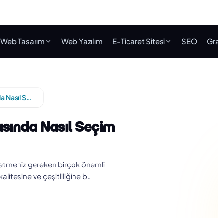
Web Tasarım
Web Yazılım
E-Ticaret Sitesi
SEO
Gra
Adana Web Tasarım Firmaları Arasında Nasıl Seçim Yapmalısınız?
sında Nasıl Seçim
 etmeniz gereken birçok önemli
litesine ve çeşitliliğine b…