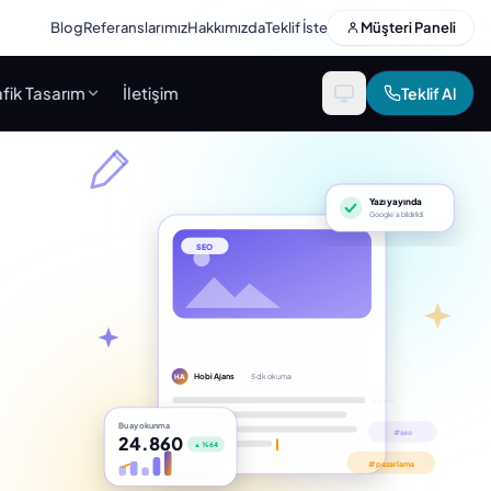
Blog
Referanslarımız
Hakkımızda
Teklif İste
Müşteri Paneli
fik Tasarım
İletişim
Teklif Al
Yazı yayında
Google’a bildirildi
SEO
Hobi Ajans
· 5 dk okuma
HA
Bu ay okunma
24.860
▲ %64