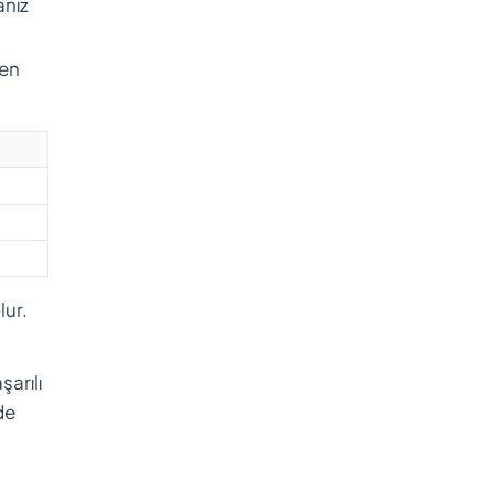
anız
yen
lur.
arılı
de