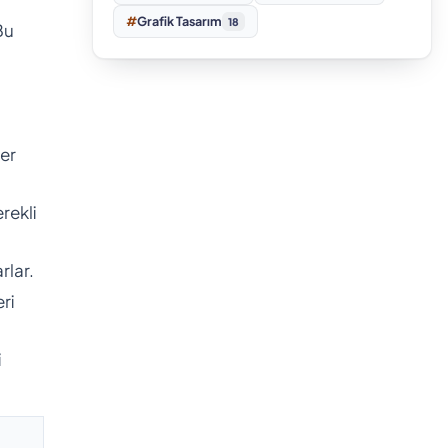
#
Grafik Tasarım
18
Bu
er
rekli
rlar.
ri
i