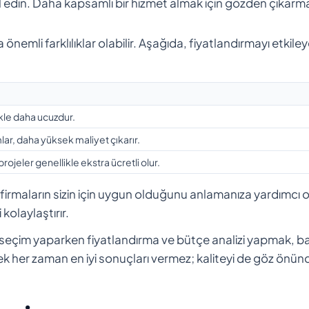
l edin. Daha kapsamlı bir hizmet almak için gözden çıkarm
 önemli farklılıklar olabilir. Aşağıda, fiyatlandırmayı etkile
kle daha ucuzdur.
ar, daha yüksek maliyet çıkarır.
rojeler genellikle ekstra ücretli olur.
 firmaların sizin için uygun olduğunu anlamanıza yardımcı o
kolaylaştırır.
seçim yaparken fiyatlandırma ve bütçe analizi yapmak, baş
ek her zaman en iyi sonuçları vermez; kaliteyi de göz önün