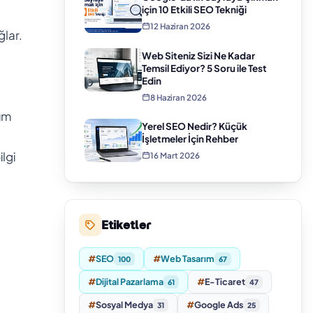
için 10 Etkili SEO Tekniği
12 Haziran 2026
ğlar.
Web Siteniz Sizi Ne Kadar
Temsil Ediyor? 5 Soru ile Test
Edin
8 Haziran 2026
ım
Yerel SEO Nedir? Küçük
İşletmeler İçin Rehber
ilgi
16 Mart 2026
Etiketler
#
SEO
#
Web Tasarım
100
67
#
Dijital Pazarlama
#
E-Ticaret
61
47
#
Sosyal Medya
#
Google Ads
31
25