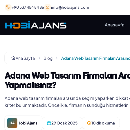
+90 537 454 84 86
info@hobiajans.com
Anasayfa
Ana Sayfa
Blog
Adana Web Tasarım Firmaları Ara
Yapmalısınız?
Adana web tasarım firmaları arasında seçim yaparken dikkat
kriter bulunmaktadır. Öncelikle, firmanın sunduğu hizmetlerin ka
Hobi Ajans
29 Ocak 2025
10 dk okuma
HA