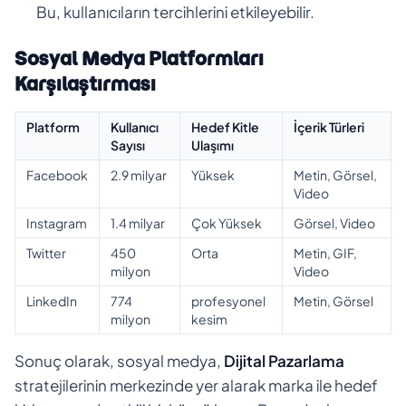
Bu, kullanıcıların tercihlerini etkileyebilir.
Sosyal Medya Platformları
Karşılaştırması
Platform
Kullanıcı
Hedef Kitle
İçerik Türleri
Sayısı
Ulaşımı
Facebook
2.9 milyar
Yüksek
Metin, Görsel,
Video
Instagram
1.4 milyar
Çok Yüksek
Görsel, Video
Twitter
450
Orta
Metin, GIF,
milyon
Video
LinkedIn
774
profesyonel
Metin, Görsel
milyon
kesim
Sonuç olarak, sosyal medya,
Dijital Pazarlama
stratejilerinin merkezinde yer alarak marka ile hedef