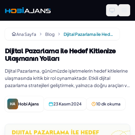
Ana Sayfa
Blog
Dijital Pazarlama ile Hedef Kitlenize Ulaşmanın Yolları
Dijital Pazarlama ile Hedef Kitlenize
Ulaşmanın Yolları
Dijital Pazarlama, günümüzde işletmelerin hedef kitlelerine
ulaşmasında kritik bir rol oynamaktadır. Etkili dijital
pazarlama stratejileri geliştirmek, yalnızca doğru araçları ve
p…
Hobi Ajans
23 Kasım 2024
10 dk okuma
HA