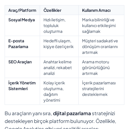
Araç/Platform
Özellikler
Kullanım Amacı
Sosyal Medya
Hızlı iletişim,
Marka bilinirliği ve
topluluk
kullanıcı etkileşimi
oluşturma
sağlamak
E-posta
Hedefli ulaşım,
Müşteri sadakati ve
Pazarlama
kişiye özel içerik
dönüşüm oranlarını
artırmak
SEO Araçları
Anahtar kelime
Arama motoru
analizi, rekabet
görünürlüğünü
analizi
artırmak
İçerik Yönetim
Kolay içerik
İçerik pazarlaması
Sistemleri
oluşturma,
stratejilerini
dağıtım
desteklemek
yönetimi
Bu araçların yanı sıra,
dijital pazarlama
stratejinizi
destekleyen birçok platform bulunuyor. Özellikle,
Google Analytics gibi veri analitiği araçları,