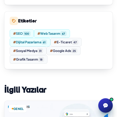
Etiketler
#
SEO
#
Web Tasarım
100
67
#
Dijital Pazarlama
#
E-Ticaret
61
47
#
Sosyal Medya
#
Google Ads
31
25
#
Grafik Tasarım
18
İlgili Yazılar
GENEL