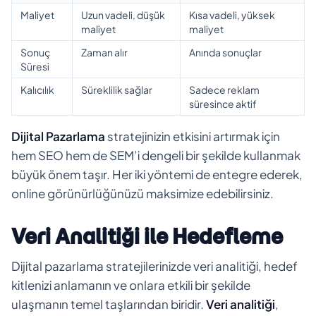
Maliyet
Uzun vadeli, düşük
Kısa vadeli, yüksek
maliyet
maliyet
Sonuç
Zaman alır
Anında sonuçlar
Süresi
Kalıcılık
Süreklilik sağlar
Sadece reklam
süresince aktif
Dijital Pazarlama
stratejinizin etkisini artırmak için
hem SEO hem de SEM’i dengeli bir şekilde kullanmak
büyük önem taşır. Her iki yöntemi de entegre ederek,
online görünürlüğünüzü maksimize edebilirsiniz.
Veri Analitiği ile Hedefleme
Dijital pazarlama stratejilerinizde veri analitiği, hedef
kitlenizi anlamanın ve onlara etkili bir şekilde
ulaşmanın temel taşlarından biridir.
Veri analitiği
,