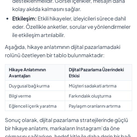
desteklenmelidir. Görsel içerikler, mesajın daha
kolay akılda kalmasını sağlar.
Etkileşim:
Etkili hikayeler, izleyicileri sürece dahil
eder. Özellikle anketler, sorular ve yönlendirmeler
ile etkileşim artırılabilir.
Aşağıda, hikaye anlatımının dijital pazarlamadaki
rolünü özetleyen bir tablo bulunmaktadır:
Hikaye Anlatımının
Dijital Pazarlama Üzerindeki
Avantajları
Etkisi
Duygusal bağ kurma
Müşteri sadakati artırma
Bilgi verme
Farkındalık oluşturma
Eğlenceli içerik yaratma
Paylaşım oranlarını artırma
Sonuç olarak, dijital pazarlama stratejilerinde güçlü
bir hikaye anlatımı, markaların Instagram’da öne
çıkmasını sağlarken, hedef kitle ile daha derin bir bağ