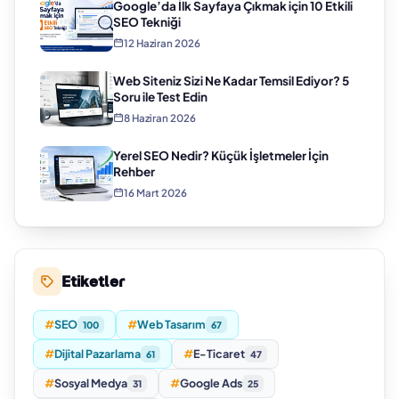
Google’da İlk Sayfaya Çıkmak için 10 Etkili
SEO Tekniği
12 Haziran 2026
Web Siteniz Sizi Ne Kadar Temsil Ediyor? 5
Soru ile Test Edin
8 Haziran 2026
Yerel SEO Nedir? Küçük İşletmeler İçin
Rehber
16 Mart 2026
Etiketler
#
SEO
#
Web Tasarım
100
67
#
Dijital Pazarlama
#
E-Ticaret
61
47
#
Sosyal Medya
#
Google Ads
31
25