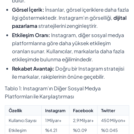
bulur.
Görsel İçerik:
İnsanlar, görsel içeriklere daha fazla
ilgi göstermektedir. Instagram’ın görselliği,
dijital
pazarlama
stratejilerini zenginleştirir.
Etkileşim Oranı:
Instagram, diğer sosyal medya
platformlarına göre daha yüksek etkileşim
oranları sunar. Kullanıcılar, markalarla daha fazla
etkileşimde bulunma eğilimindedir.
Rekabet Avantajı:
Doğru bir Instagram stratejisi
ile markalar, rakiplerinin önüne geçebilir.
Tablo 1: Instagram’ın Diğer Sosyal Medya
Platformları ile Karşılaştırması
Özellik
Instagram
Facebook
Twitter
Kullanıcı Sayısı
1 Milyar+
2,9 Milyar+
450 Milyon+
Etkileşim
%4.21
%0.09
%0.045