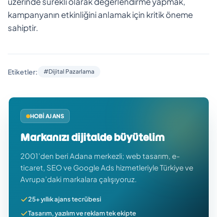
üzerinde sürekli olarak değerlendirme yapmak,
kampanyanın etkinliğini anlamak için kritik öneme
sahiptir.
Etiketler:
#Dijital Pazarlama
HOBI AJANS
Markanızı dijitalde büyütelim
2001’den beri Adana merkezli; web tasarım, e-
ticaret, SEO ve Google Ads hizmetleriyle Türkiye ve
Avrupa’daki markalara çalışıyoruz.
25+ yıllık ajans tecrübesi
Tasarım, yazılım ve reklam tek ekipte