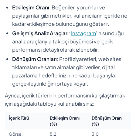
Etkileşim Oranı
: Beğeniler, yorumlar ve
paylaşımlar gibi metrikler, kullanıcıların içerikle ne
kadar etkileşimde bulunduğunu gösterir.
Gelişmiş Analiz Araçları
:
Instagram
’ın sunduğu
analiz araçlarıyla takipçi büyümesi ve içerik
performansı detaylı olarak izlenebilir.
Dönüşüm Oranları
: Profil ziyaretleri, web sitesi
tıklamaları ve satın almalar gibi veriler, dijital
pazarlama hedeflerinizin ne kadar başarıyla
gerçekleştirildiğini ortaya koyar.
Ayrıca, içerik türlerinin performansını karşılaştırmak
için aşağıdaki tabloyu kullanabilirsiniz:
İçerik Türü
Etkileşim Oranı
Dönüşüm Oranı
(%)
(%)
Görsel
5.2
3.0