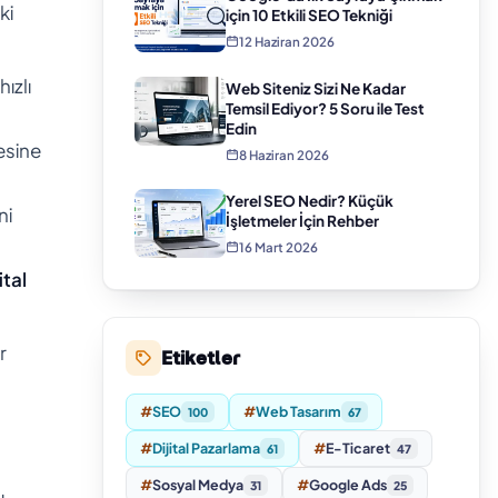
ki
için 10 Etkili SEO Tekniği
12 Haziran 2026
ızlı
Web Siteniz Sizi Ne Kadar
Temsil Ediyor? 5 Soru ile Test
Edin
esine
8 Haziran 2026
Yerel SEO Nedir? Küçük
ni
İşletmeler İçin Rehber
16 Mart 2026
ital
r
Etiketler
#
SEO
#
Web Tasarım
100
67
#
Dijital Pazarlama
#
E-Ticaret
61
47
#
Sosyal Medya
#
Google Ads
31
25
ı