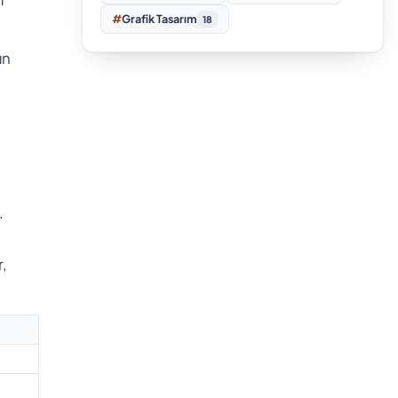
#
Grafik Tasarım
18
ın
.
r,