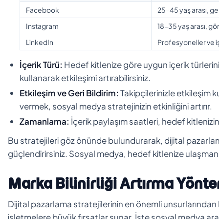
Facebook
25-45 yaş arası, geni
Instagram
18-35 yaş arası, gör
LinkedIn
Profesyoneller ve i
İçerik Türü:
Hedef kitlenize göre uygun içerik türlerini
kullanarak etkileşimi artırabilirsiniz.
Etkileşim ve Geri Bildirim:
Takipçilerinizle etkileşim k
vermek, sosyal medya stratejinizin etkinliğini artırır.
Zamanlama:
İçerik paylaşım saatleri, hedef kitlenizi
Bu stratejileri göz önünde bulundurarak, dijital pazarlama
güçlendirirsiniz. Sosyal medya, hedef kitlenize ulaşman
Marka Bilinirliği Artırma Yönte
Dijital pazarlama stratejilerinin en önemli unsurlarından 
işletmelere büyük fırsatlar sunar. İşte sosyal medya aracıl