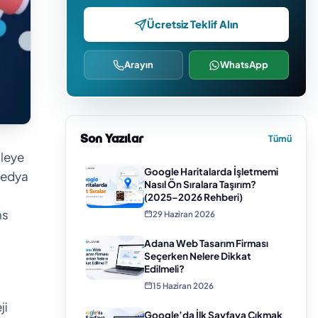
Ücretsiz Teklif Alın
Arayın
WhatsApp
Son Yazılar
Tümü
tleye
Google Haritalarda İşletmemi
 medya
Nasıl Ön Sıralara Taşırım?
(2025–2026 Rehberi)
ns
29 Haziran 2026
Adana Web Tasarım Firması
Seçerken Nelere Dikkat
Edilmeli?
15 Haziran 2026
ji
Google’da İlk Sayfaya Çıkmak