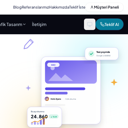
Blog
Referanslarımız
Hakkımızda
Teklif İste
Müşteri Paneli
fik Tasarım
İletişim
Teklif Al
Yazı yayında
Google’a bildirildi
SEO
Hobi Ajans
· 5 dk okuma
HA
Bu ay okunma
24.860
▲ %64