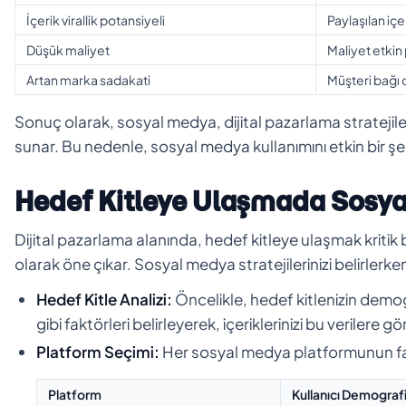
İçerik virallik potansiyeli
Paylaşılan içe
Düşük maliyet
Maliyet etkin 
Artan marka sadakati
Müşteri bağı 
Sonuç olarak, sosyal medya, dijital pazarlama stratejiler
sunar. Bu nedenle, sosyal medya kullanımını etkin bir şek
Hedef Kitleye Ulaşmada Sosyal
Dijital pazarlama alanında, hedef kitleye ulaşmak kritik
olarak öne çıkar. Sosyal medya stratejilerinizi belirlerk
Hedef Kitle Analizi:
Öncelikle, hedef kitlenizin demogra
gibi faktörleri belirleyerek, içeriklerinizi bu verilere gö
Platform Seçimi:
Her sosyal medya platformunun farklı
Platform
Kullanıcı Demografi