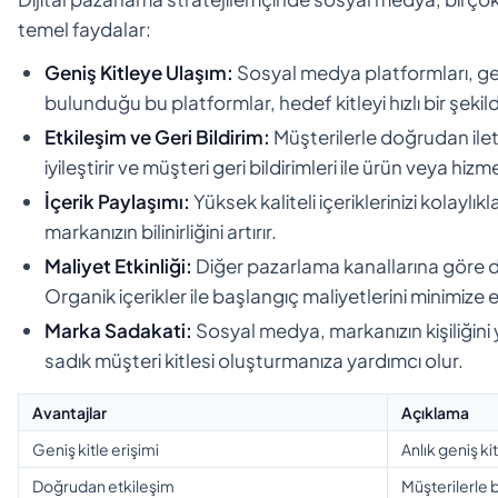
temel faydalar:
Geniş Kitleye Ulaşım:
Sosyal medya platformları, geni
bulunduğu bu platformlar, hedef kitleyi hızlı bir şeki
Etkileşim ve Geri Bildirim:
Müşterilerle doğrudan ilet
iyileştirir ve müşteri geri bildirimleri ile ürün veya hizm
İçerik Paylaşımı:
Yüksek kaliteli içeriklerinizi kolaylık
markanızın bilinirliğini artırır.
Maliyet Etkinliği:
Diğer pazarlama kanallarına göre da
Organik içerikler ile başlangıç maliyetlerini minimize e
Marka Sadakati:
Sosyal medya, markanızın kişiliğini ya
sadık müşteri kitlesi oluşturmanıza yardımcı olur.
Avantajlar
Açıklama
Geniş kitle erişimi
Anlık geniş ki
Doğrudan etkileşim
Müşterilerle b