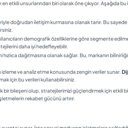
en etkili unsurlarından biri olarak öne çıkıyor. Aşağıda bu i
iyle doğrudan iletişim kurmasına olanak tanır. Bu sayede h
rsiniz.
llanıcıların demografik özelliklerine göre segmente edilm
tejilerini daha iyi hedefleyebilir.
 hızlıca dağıtmasına olanak sağlar. Bu, markanın bilinirliği
zleme ve analiz etme konusunda zengin veriler sunar.
Dij
k için bu verileri kullanabilirsiniz.
r bileşeni olup, stratejilerimizi güçlendirmek için etkili bi
işletmelerin rekabet gücünü artırır.
ok avantaj sunar. İşte sosyal medyanın işletmelere sağladığ