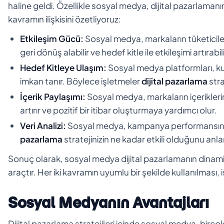
haline geldi. Özellikle sosyal medya, dijital pazarlamanın 
kavramın ilişkisini özetliyoruz:
Etkileşim Gücü:
Sosyal medya, markaların tüketiciler
geri dönüş alabilir ve hedef kitle ile etkileşimi artırabili
Hedef Kitleye Ulaşım:
Sosyal medya platformları, ku
imkan tanır. Böylece işletmeler
dijital pazarlama
stra
İçerik Paylaşımı:
Sosyal medya, markaların içeriklerini
artırır ve pozitif bir itibar oluşturmaya yardımcı olur.
Veri Analizi:
Sosyal medya, kampanya performansını i
pazarlama
stratejinizin ne kadar etkili olduğunu anlama
Sonuç olarak, sosyal medya dijital pazarlamanın dinamik bi
araçtır. Her iki kavramın uyumlu bir şekilde kullanılması, 
Sosyal Medyanın Avantajları
Dijital pazarlama stratejileri içinde sosyal medya, birç