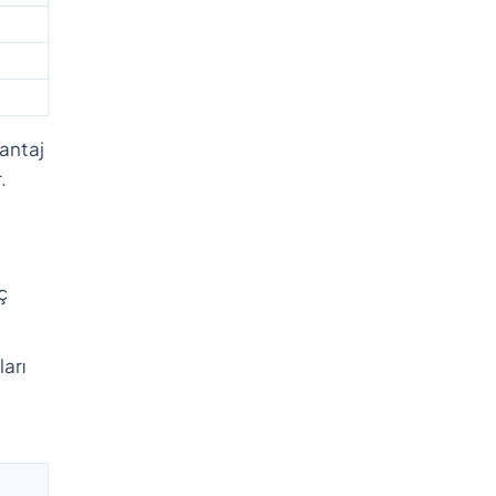
vantaj
.
ç
ları