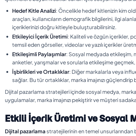
Hedef Kitle Analizi
: Öncelikle hedef kitlenizin kim ol
araçları, kullanıcıların demografik bilgilerini, ilgi ala
içeriklerinizi doğru kitleyle buluşturabilirsiniz.
Etkileyici İçerik Üretimi
: Kaliteli ve özgün içerikler,
temsil eden görseller, videolar ve yazılı içerikler üretm
Etkileşimli Paylaşımlar
: Sosyal medyada etkileşim, mar
anketler, yarışmalar ve sorularla etkileşime geçmek, mar
İşbirlikleri ve Ortaklıklar
: Diğer markalarla veya influe
sağlar. Bu tür ortaklıklar, marka imajınızı güçlendirip bil
Dijital pazarlama stratejileri içinde sosyal medya, marka b
uygulamalar, marka imajınızı pekiştirir ve müşteri sadakati
Etkili İçerik Üretimi ve Sosyal
Dijital pazarlama
stratejilerinin en temel unsurlarından 