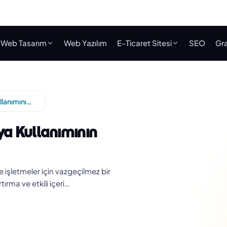
Web Tasarım
Web Yazılım
E-Ticaret Sitesi
SEO
Gra
Dijital Pazarlamada Sosyal Medya Kullanımının Önemi
a Kullanımının
işletmeler için vazgeçilmez bir
tırma ve etkili içeri…