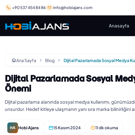
+90 537 454 84 86
info@hobiajans.com
Anasayfa
Ana Sayfa
Blog
Dijital Pazarlamada Sosyal Medy
Önemi
Dijital pazarlama alanında sosyal medya kullanımı, günümüzde 
unsurdur. Hedef kitleye ulaşmanın yanı sıra marka bilinirliğini ar
Hobi Ajans
15 Kasım 2024
11 dk okuma
HA