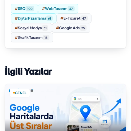
#
SEO
#
Web Tasarım
100
67
#
Dijital Pazarlama
#
E-Ticaret
61
47
#
Sosyal Medya
#
Google Ads
31
25
#
Grafik Tasarım
18
İlgili Yazılar
GENEL