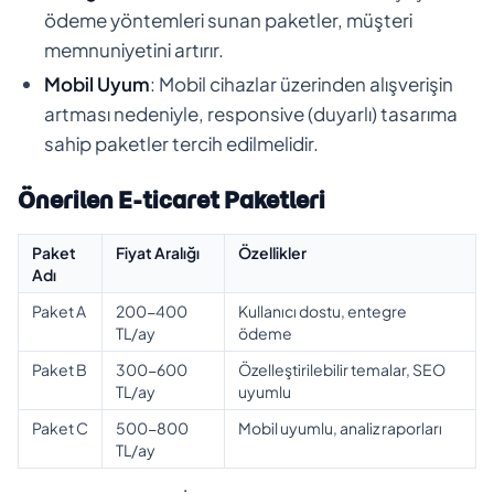
ödeme yöntemleri sunan paketler, müşteri
memnuniyetini artırır.
Mobil Uyum
: Mobil cihazlar üzerinden alışverişin
artması nedeniyle, responsive (duyarlı) tasarıma
sahip paketler tercih edilmelidir.
Önerilen E-ticaret Paketleri
Paket
Fiyat Aralığı
Özellikler
Adı
Paket A
200-400
Kullanıcı dostu, entegre
TL/ay
ödeme
Paket B
300-600
Özelleştirilebilir temalar, SEO
TL/ay
uyumlu
Paket C
500-800
Mobil uyumlu, analiz raporları
TL/ay