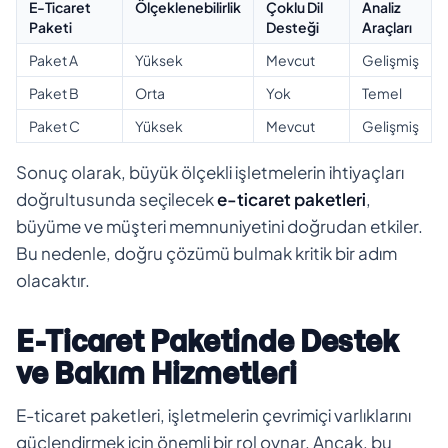
E-Ticaret
Ölçeklenebilirlik
Çoklu Dil
Analiz
Paketi
Desteği
Araçları
Paket A
Yüksek
Mevcut
Gelişmiş
Paket B
Orta
Yok
Temel
Paket C
Yüksek
Mevcut
Gelişmiş
Sonuç olarak, büyük ölçekli işletmelerin ihtiyaçları
doğrultusunda seçilecek
e-ticaret paketleri
,
büyüme ve müşteri memnuniyetini doğrudan etkiler.
Bu nedenle, doğru çözümü bulmak kritik bir adım
olacaktır.
E-Ticaret Paketinde Destek
ve Bakım Hizmetleri
E-ticaret paketleri, işletmelerin çevrimiçi varlıklarını
güçlendirmek için önemli bir rol oynar. Ancak, bu