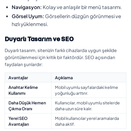
Navigasyon:
Kolay ve anlaşılır bir menü tasarımı.
Görsel Uyum:
Görsellerin düzgün görünmesi ve
hızlı yüklenmesi.
Duyarlı Tasarım ve SEO
Duyarlı tasarım, sitenizin farklı cihazlarda uygun şekilde
görüntülenmesi için kritik bir faktördür. SEO açısından
faydaları şunlardır:
Avantajlar
Açıklama
Anahtar Kelime
Mobil uyumlu sayfalardaki kelime
Kullanımı
yoğunluğu arttırır.
Daha Düşük Hemen
Kullanıcılar, mobil uyumlu sitelerde
Çıkma Oranı
daha uzun süre kalır.
Yerel SEO
Mobil kullanıcılar yerel aramalarda
Avantajları
daha aktif.