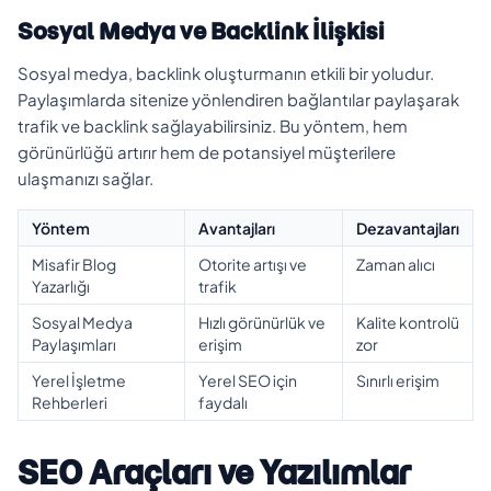
Sosyal Medya ve Backlink İlişkisi
Sosyal medya, backlink oluşturmanın etkili bir yoludur.
Paylaşımlarda sitenize yönlendiren bağlantılar paylaşarak
trafik ve backlink sağlayabilirsiniz. Bu yöntem, hem
görünürlüğü artırır hem de potansiyel müşterilere
ulaşmanızı sağlar.
Yöntem
Avantajları
Dezavantajları
Misafir Blog
Otorite artışı ve
Zaman alıcı
Yazarlığı
trafik
Sosyal Medya
Hızlı görünürlük ve
Kalite kontrolü
Paylaşımları
erişim
zor
Yerel İşletme
Yerel SEO için
Sınırlı erişim
Rehberleri
faydalı
SEO Araçları ve Yazılımlar