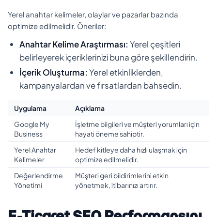
Yerel anahtar kelimeler, olaylar ve pazarlar bazında
optimize edilmelidir. Öneriler:
Anahtar Kelime Araştırması:
Yerel çeşitleri
belirleyerek içeriklerinizi buna göre şekillendirin.
İçerik Oluşturma:
Yerel etkinliklerden,
kampanyalardan ve fırsatlardan bahsedin.
Uygulama
Açıklama
Google My
İşletme bilgileri ve müşteri yorumları için
Business
hayati öneme sahiptir.
Yerel Anahtar
Hedef kitleye daha hızlı ulaşmak için
Kelimeler
optimize edilmelidir.
Değerlendirme
Müşteri geri bildirimlerini etkin
Yönetimi
yönetmek, itibarınızı artırır.
E-Ticaret SEO Performansını