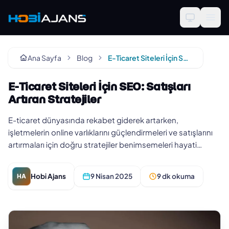
Ana Sayfa
Blog
E-Ticaret Siteleri İçin SEO: Satışları Artıran Stratejiler
E-Ticaret Siteleri İçin SEO: Satışları
Artıran Stratejiler
E-ticaret dünyasında rekabet giderek artarken,
işletmelerin online varlıklarını güçlendirmeleri ve satışlarını
artırmaları için doğru stratejiler benimsemeleri hayati
öneme sahip.…
Hobi Ajans
9 Nisan 2025
9 dk okuma
HA