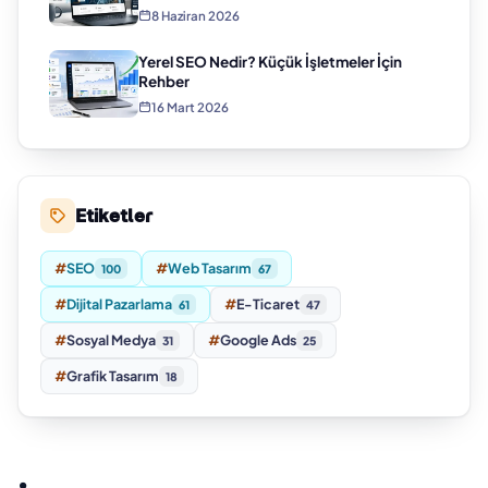
8 Haziran 2026
Yerel SEO Nedir? Küçük İşletmeler İçin
Rehber
16 Mart 2026
Etiketler
#
SEO
#
Web Tasarım
100
67
#
Dijital Pazarlama
#
E-Ticaret
61
47
#
Sosyal Medya
#
Google Ads
31
25
#
Grafik Tasarım
18