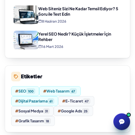
Web Siteniz Sizi Ne Kadar Temsil Ediyor? 5
Soru ile Test Edin
8 Haziran 2026
Yerel SEO Nedir? Küçük İşletmeler İçin
Rehber
16 Mart 2026
Etiketler
#
SEO
#
Web Tasarım
100
67
#
Dijital Pazarlama
#
E-Ticaret
61
47
#
Sosyal Medya
#
Google Ads
31
25
#
Grafik Tasarım
18