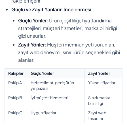
rakipleri içerir.
Güçlü ve Zayıf Yanların İncelenmesi
:
Güçlü Yönler
: Ürün çeşitliliği, fiyatlandırma
stratejileri, müşteri hizmetleri, marka bilinirliği
gibi unsurlar.
Zayıf Yönler
: Müşteri memnuniyeti sorunları,
zayıf web deneyimi, sınırlı ürün seçenekleri gibi
alanlar.
Rakipler
Güçlü Yönler
Zayıf Yönler
Rakip A
Hızlı teslimat, geniş ürün
Yüksek fiyatlar
yelpazesi
Rakip B
İyi müşteri hizmetleri
Sınırlı marka
bilinirliği
Rakip C
Uygun fiyatlar
Zayıf web
tasarımı