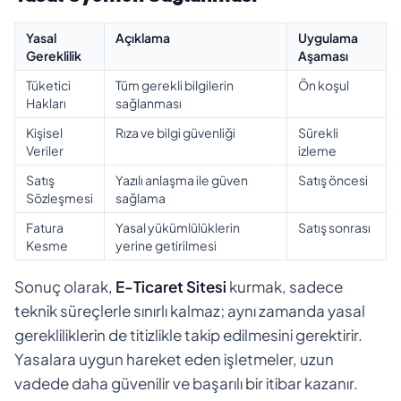
Yasal
Açıklama
Uygulama
Gereklilik
Aşaması
Tüketici
Tüm gerekli bilgilerin
Ön koşul
Hakları
sağlanması
Kişisel
Rıza ve bilgi güvenliği
Sürekli
Veriler
izleme
Satış
Yazılı anlaşma ile güven
Satış öncesi
Sözleşmesi
sağlama
Fatura
Yasal yükümlülüklerin
Satış sonrası
Kesme
yerine getirilmesi
Sonuç olarak,
E-Ticaret Sitesi
kurmak, sadece
teknik süreçlerle sınırlı kalmaz; aynı zamanda yasal
gerekliliklerin de titizlikle takip edilmesini gerektirir.
Yasalara uygun hareket eden işletmeler, uzun
vadede daha güvenilir ve başarılı bir itibar kazanır.