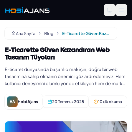
Ana Sayfa
Blog
E-Ticarette Güven Kazandıran Web Tasarım Tüyoları
E-Ticarette Güven Kazandıran Web
Tasarım Tüyoları
E-ticaret dünyasında başarılı olmak için, doğru bir web
tasarımına sahip olmanın önemini göz ardı edemeyiz. Hem
kullanıcı deneyimini olumlu yönde etkileyen hem de marka
imajını güç…
Hobi Ajans
20 Temmuz 2025
10 dk okuma
HA