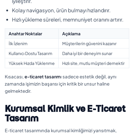
iyileştirir.
Kolay navigasyon, ürün bulmayı hızlandırır.
Hızlı yükleme süreleri, memnuniyet oranını artırır.
Anahtar Noktalar
Açıklama
İlk İzlenim
Müşterilerin güvenini kazanır
Kullanıcı Dostu Tasarım
Daha iyi bir deneyim sunar
Yüksek Hızda Yüklenme
Hızlı site, mutlu müşteri demektir
Kısacası,
e-ticaret tasarım
ı sadece estetik değil, aynı
zamanda işimizin başarısı için kritik bir unsur haline
gelmektedir.
Kurumsal Kimlik ve E-Ticaret
Tasarım
E-ticaret tasarımında kurumsal kimliğimizi yansıtmak,