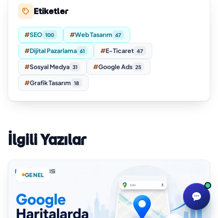
Etiketler
#
SEO
#
Web Tasarım
100
67
#
Dijital Pazarlama
#
E-Ticaret
61
47
#
Sosyal Medya
#
Google Ads
31
25
#
Grafik Tasarım
18
İlgili Yazılar
GENEL