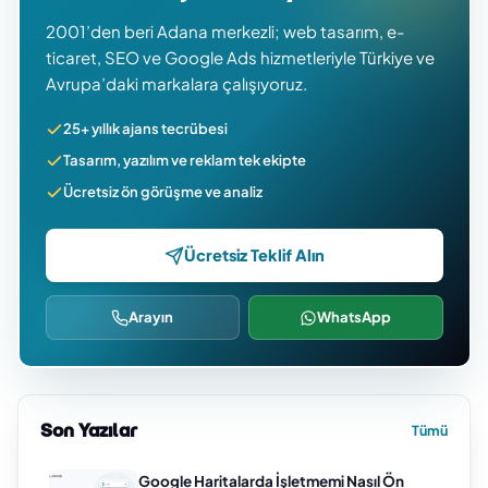
2001’den beri Adana merkezli; web tasarım, e-
ticaret, SEO ve Google Ads hizmetleriyle Türkiye ve
Avrupa’daki markalara çalışıyoruz.
25+ yıllık ajans tecrübesi
Tasarım, yazılım ve reklam tek ekipte
Ücretsiz ön görüşme ve analiz
Ücretsiz Teklif Alın
Arayın
WhatsApp
Son Yazılar
Tümü
Google Haritalarda İşletmemi Nasıl Ön