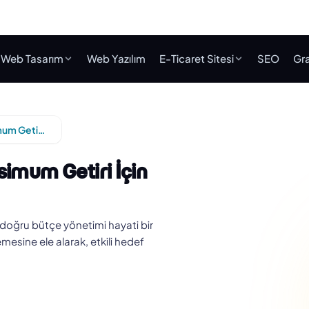
Web Tasarım
Web Yazılım
E-Ticaret Sitesi
SEO
Gra
Google Ads Bütçe Yönetimi: Maksimum Getiri İçin İpuçları
imum Getiri İçin
oğru bütçe yönetimi hayati bir
esine ele alarak, etkili hedef