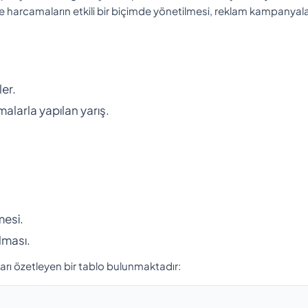
ve harcamaların etkili bir biçimde yönetilmesi, reklam kampanyala
ler.
malarla yapılan yarış.
.
mesi.
lması.
urları özetleyen bir tablo bulunmaktadır: