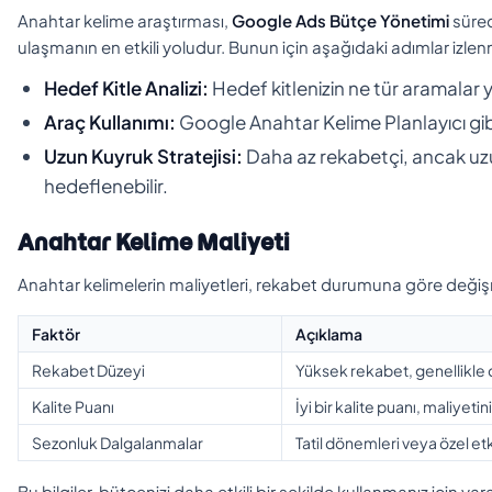
Anahtar kelime araştırması,
Google Ads Bütçe Yönetimi
sürec
ulaşmanın en etkili yoludur. Bunun için aşağıdaki adımlar izlenm
Hedef Kitle Analizi:
Hedef kitlenizin ne tür aramalar y
Araç Kullanımı:
Google Anahtar Kelime Planlayıcı gibi 
Uzun Kuyruk Stratejisi:
Daha az rekabetçi, ancak uz
hedeflenebilir.
Anahtar Kelime Maliyeti
Anahtar kelimelerin maliyetleri, rekabet durumuna göre değişme
Faktör
Açıklama
Rekabet Düzeyi
Yüksek rekabet, genellikle 
Kalite Puanı
İyi bir kalite puanı, maliyetini
Sezonluk Dalgalanmalar
Tatil dönemleri veya özel etk
Bu bilgiler, bütçenizi daha etkili bir şekilde kullanmanız için ya