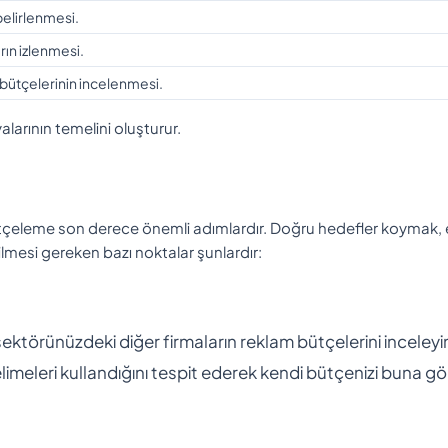
elirlenmesi.
ın izlenmesi.
e bütçelerinin incelenmesi.
arının temelini oluşturur.
çeleme son derece önemli adımlardır. Doğru hedefler koymak, et
ilmesi gereken bazı noktalar şunlardır:
ektörünüzdeki diğer firmaların reklam bütçelerini inceleyi
elimeleri kullandığını tespit ederek kendi bütçenizi buna gö