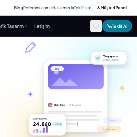
Blog
Referanslarımız
Hakkımızda
Teklif İste
Müşteri Paneli
fik Tasarım
İletişim
Teklif Al
Yazı yayında
Google’a bildirildi
SEO
Hobi Ajans
· 5 dk okuma
HA
Bu ay okunma
24.860
▲ %64