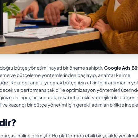
oğru bütçe yönetimi hayati bir öneme sahiptir.
Google Ads Bü
irleme ve bütçeleme yöntemlerinden başlayıp, anahtar kelime
z. Rekabet analizi yaparak bütçenizin etkinliğini artırmanın yoll
şfedecek ve performans takibi ile optimizasyon yöntemleri üzerind
ize dair ipuçları sunarak, rekabetçi teklif stratejileri ile bütçeniz
 ve kazançlı bir bütçe yönetimi için gerekli adımları birlikte incel
dir?
rçası haline gelmiştir. Bu platformda etkili bir şekilde yer almak