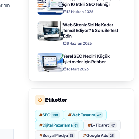
için 10 Etkili SEO Tekniği
rının
12 Haziran 2026
Web Siteniz Sizi Ne Kadar
Temsil Ediyor? 5 Soru ile Test
Edin
8 Haziran 2026
Yerel SEO Nedir? Küçük
İşletmeler İçin Rehber
16 Mart 2026
Etiketler
#
SEO
#
Web Tasarım
100
67
#
Dijital Pazarlama
#
E-Ticaret
61
47
#
Sosyal Medya
#
Google Ads
31
25