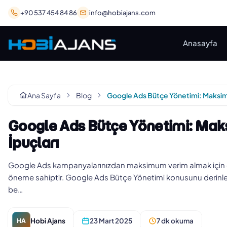
+90 537 454 84 86
info@hobiajans.com
Anasayfa
Ana Sayfa
Blog
Google Ads Bütçe Yönetimi: Maks
İpuçları
Google Ads kampanyalarınızdan maksimum verim almak için d
öneme sahiptir. Google Ads Bütçe Yönetimi konusunu derinlem
be…
Hobi Ajans
23 Mart 2025
7 dk okuma
HA