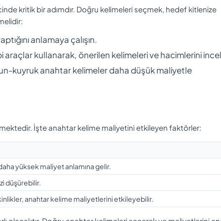
inde kritik bir adımdır. Doğru kelimeleri seçmek, hedef kitlenize
elidir:
aptığını anlamaya çalışın.
araçlar kullanarak, önerilen kelimeleri ve hacimlerini ince
un-kuyruk anahtar kelimeler daha düşük maliyetle
ktedir. İşte anahtar kelime maliyetini etkileyen faktörler:
daha yüksek maliyet anlamına gelir.
zi düşürebilir.
inlikler, anahtar kelime maliyetlerini etkileyebilir.
rarlı olacaktır. Doğru anahtar kelimeleri seçerek ve maliyetlerini an