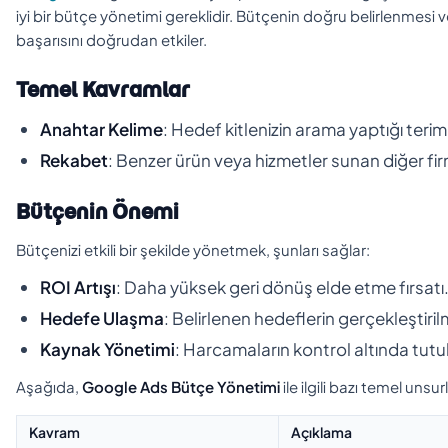
iyi bir bütçe yönetimi gereklidir. Bütçenin doğru belirlenmesi 
başarısını doğrudan etkiler.
Temel Kavramlar
Anahtar Kelime
: Hedef kitlenizin arama yaptığı terim
Rekabet
: Benzer ürün veya hizmetler sunan diğer fir
Bütçenin Önemi
Bütçenizi etkili bir şekilde yönetmek, şunları sağlar:
ROI Artışı
: Daha yüksek geri dönüş elde etme fırsatı
Hedefe Ulaşma
: Belirlenen hedeflerin gerçekleştiril
Kaynak Yönetimi
: Harcamaların kontrol altında tutu
Aşağıda,
Google Ads Bütçe Yönetimi
ile ilgili bazı temel uns
Kavram
Açıklama