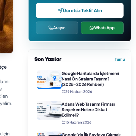
Ücretsiz Teklif Alın
Arayın
WhatsApp
Son Yazılar
Tümü
tçe
Google Haritalarda İşletmemi
Nasıl Ön Sıralara Taşırım?
arını,
(2025–2026 Rehberi)
e
29 Haziran 2026
i en
eyelim.
Adana Web Tasarım Firması
Seçerken Nelere Dikkat
Edilmeli?
15 Haziran 2026
 için
Google’da İlk Sayfaya Çıkmak