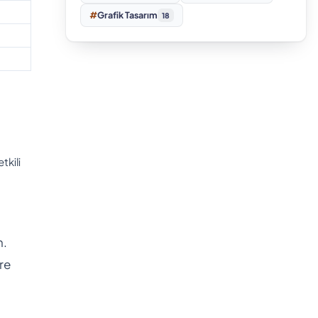
#
Grafik Tasarım
18
kili
n.
re