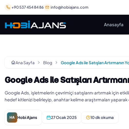
+90 537 454 84 86
info@hobiajans.com
Anasayfa
Ana Sayfa
Blog
Google Ads ile Satışları Artırmanın Yol
Google Ads ile Satışları Artırmanı
Google Ads, işletmelerin çevrimiçi satışlarını artırmak için etki
hedef kitlenizi belirleyip, anahtar kelime araştırmaları yapara
Hobi Ajans
27 Ocak 2025
10 dk okuma
HA