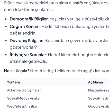
ürün veya hizmetlerinizi satın alma olasılığı en yüksek o
önemli faktörler şunlardır:
Demografik Bilgiler
: Yaş, cinsiyet, gelir düzeyi gibi 
Coğrafi Konum
: Hedef kitlenizin bulunduğu yerleri be
değerlendirin.
Davranış Salgıları
: Kullanıcıların çevrimiçi davranışları
gösteriyorlar?
İhtiyaç ve Sorunlar
: Hedef kitlenizin hangi problemler
etkili hale getirebilir.
Nasıl Ulaşılır?
Hedef kitleyi belirlemek için aşağıdaki yönt
Yöntem
Açıklama
Anket ve Görüşmeler
Müşterilerini
Sosyal Medya Analizi
Sosyal medya 
Web Sitesi Analitiği
Google Analyt