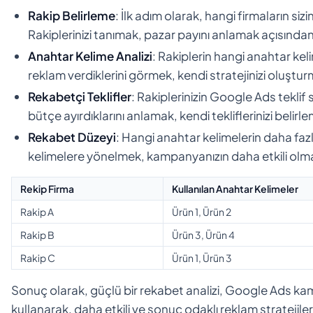
Rakip Belirleme
: İlk adım olarak, hangi firmaların si
Rakiplerinizi tanımak, pazar payını anlamak açısından
Anahtar Kelime Analizi
: Rakiplerin hangi anahtar kel
reklam verdiklerini görmek, kendi stratejinizi oluştu
Rekabetçi Teklifler
: Rakiplerinizin Google Ads teklif 
bütçe ayırdıklarını anlamak, kendi tekliflerinizi belirl
Rekabet Düzeyi
: Hangi anahtar kelimelerin daha fa
kelimelere yönelmek, kampanyanızın daha etkili olmas
Rekip Firma
Kullanılan Anahtar Kelimeler
Rakip A
Ürün 1, Ürün 2
Rakip B
Ürün 3, Ürün 4
Rakip C
Ürün 1, Ürün 3
Sonuç olarak, güçlü bir rekabet analizi, Google Ads kampa
kullanarak, daha etkili ve sonuç odaklı reklam stratejileri g