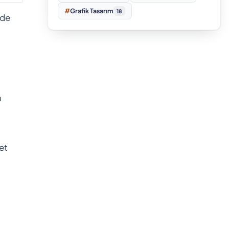
#
Grafik Tasarım
18
lde
n
et