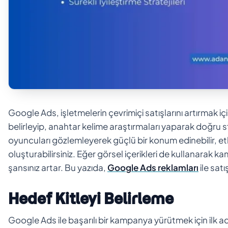
Google Ads, işletmelerin çevrimiçi satışlarını artırmak içi
belirleyip, anahtar kelime araştırmaları yaparak doğru str
oyuncuları gözlemleyerek güçlü bir konum edinebilir, etki
oluşturabilirsiniz. Eğer görsel içerikleri de kullanarak k
şansınız artar. Bu yazıda,
Google Ads reklamları
ile satı
Hedef Kitleyi Belirleme
Google Ads ile başarılı bir kampanya yürütmek için ilk adı