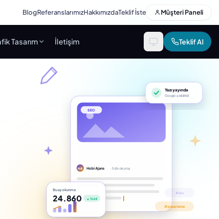
Blog
Referanslarımız
Hakkımızda
Teklif İste
Müşteri Paneli
fik Tasarım
İletişim
Teklif Al
Yazı yayında
Google’a bildirildi
SEO
Hobi Ajans
· 5 dk okuma
HA
Bu ay okunma
24.860
▲ %64