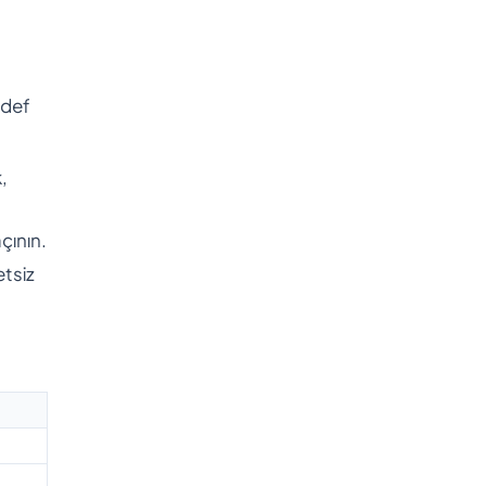
edef
,
çının.
etsiz