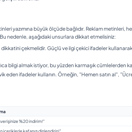
nleri yazımına büyük ölçüde bağlıdır. Reklam metinleri, h
. Bu nedenle, aşağıdaki unsurlara dikkat etmelisiniz:
ikkatini çekmelidir. Güçlü ve ilgi çekici ifadeler kullanarak
hızlıca bilgi almak istiyor, bu yüzden karmaşık cümlelerden ka
vik eden ifadeler kullanın. Örneğin, "Hemen satın al", "Ücr
ama
ışverişinize %20 indirim!"
 içeriklerle kafanızı dinlendirin!"