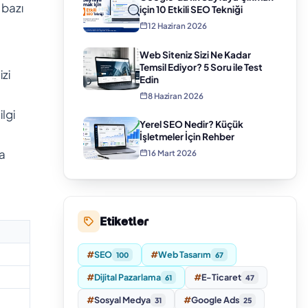
 bazı
için 10 Etkili SEO Tekniği
12 Haziran 2026
Web Siteniz Sizi Ne Kadar
Temsil Ediyor? 5 Soru ile Test
izi
Edin
8 Haziran 2026
ilgi
Yerel SEO Nedir? Küçük
İşletmeler İçin Rehber
ha
16 Mart 2026
Etiketler
#
SEO
#
Web Tasarım
100
67
#
Dijital Pazarlama
#
E-Ticaret
61
47
#
Sosyal Medya
#
Google Ads
31
25