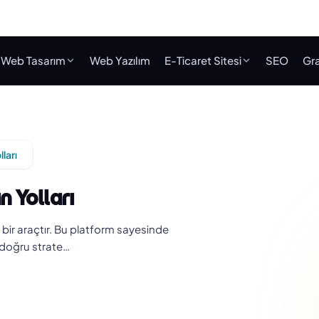
Web Tasarım
Web Yazılım
E-Ticaret Sitesi
SEO
Gra
ları
n Yolları
li bir araçtır. Bu platform sayesinde
k doğru strate…