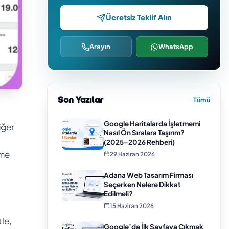
Ücretsiz Teklif Alın
Arayın
WhatsApp
Son Yazılar
Tümü
Google Haritalarda İşletmemi
iğer
Nasıl Ön Sıralara Taşırım?
(2025–2026 Rehberi)
tme
29 Haziran 2026
Adana Web Tasarım Firması
Seçerken Nelere Dikkat
Edilmeli?
15 Haziran 2026
tle,
Google’da İlk Sayfaya Çıkmak