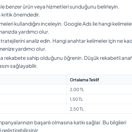
zinle benzer ürün veya hizmetleri sunduğunu belirleyin.
 kritik önemdedir.
imeleri kullandığını inceleyin. Google Ads ile hangi kelimel
rmanızda yardımcı olur.
stratejilerini analiz edin. Hangi anahtar kelimeler için ne ka
emenize yardımcı olur.
zla rekabete sahip olduğunu öğrenin. Düşük rekabetli ana
ını sağlayabilir.
Ortalama Teklif
2,00 TL
1,50 TL
2,50 TL
nyalarınızın başarılı olmasına katkı sağlar. Bu bilgileri
eliştirebilirsiniz.