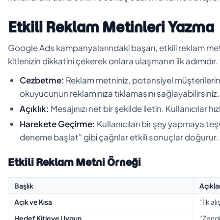
Etkili Reklam Metinleri Yazma
Google Ads kampanyalarındaki başarı, etkili reklam meti
kitlenizin dikkatini çekerek onlara ulaşmanın ilk adımıdır
Cezbetme:
Reklam metniniz, potansiyel müşterilerin d
okuyucunun reklamınıza tıklamasını sağlayabilirsiniz.
Açıklık:
Mesajınızı net bir şekilde iletin. Kullanıcılar 
Harekete Geçirme:
Kullanıcıları bir şey yapmaya teş
deneme başlat" gibi çağrılar etkili sonuçlar doğurur.
Etkili Reklam Metni Örneği
Başlık
Açıkl
Açık ve Kısa
"İlk al
Hedef Kitleye Uygun
"Zengin