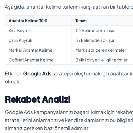
Aşağıda, anahtar kelime türlerini karşılaştıran bir tablo
Anahtar Kelime Türü
Tanım
Kısa Kuyruk
1-2 kelimeden oluşur
Uzun Kuyruk
3+ kelimeden oluşur
Markalı Anahtar Kelime
Marka adı içeren kelimeler
Coğrafi Anahtar Kelime
Belirli bir yer ile ilgili terimler
Etkili bir
Google Ads
stratejisi oluşturmak için anahtar 
olmalı.
Rekabet Analizi
Google Ads kampanyalarınızı başarılı kılmak için rekabet 
stratejilerini anlamanızı ve kendi reklamlarınızı bu bilgi
almanız gereken bazı önemli adımlar: