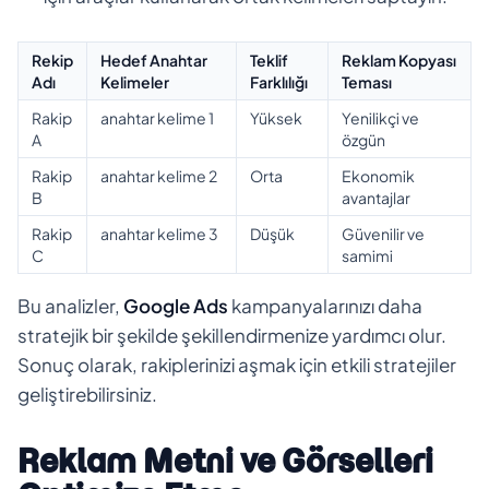
Rekip
Hedef Anahtar
Teklif
Reklam Kopyası
Adı
Kelimeler
Farklılığı
Teması
Rakip
anahtar kelime 1
Yüksek
Yenilikçi ve
A
özgün
Rakip
anahtar kelime 2
Orta
Ekonomik
B
avantajlar
Rakip
anahtar kelime 3
Düşük
Güvenilir ve
C
samimi
Bu analizler,
Google Ads
kampanyalarınızı daha
stratejik bir şekilde şekillendirmenize yardımcı olur.
Sonuç olarak, rakiplerinizi aşmak için etkili stratejiler
geliştirebilirsiniz.
Reklam Metni ve Görselleri