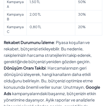
Kampanya
1,50 TL
50%
A
Kampanya
2,00 TL
30%
B
Kampanya
0,80 TL
20%
C
Rekabet Durumunu İzleme
: Piyasa koşulları ve
rekabet, bütçenizi etkileyebilir. Bu nedenle,
rakiplerinizin harcama stratejilerini takip ederek,
gerektiğinde bütçenizi yeniden gözden geçirin.
Dönüşüm Oranı Takibi
: Harcamalarınızın geri
dönüşünü izleyerek, hangi kanalların daha etkili
olduğunu belirleyin. Bu, bütçenizi optimize etme
konusunda önemli veriler sunar. Unutmayın,
Google
Ads
kampanyalarındaki başarınız, bütçenizin etkin
yönetimine dayanıyor. Aylık raporlar ve analizlerle