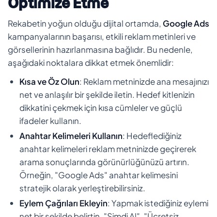
Optimize Etme
Rekabetin yoğun olduğu dijital ortamda,
Google Ads
kampanyalarının başarısı, etkili reklam metinleri ve
görsellerinin hazırlanmasına bağlıdır. Bu nedenle,
aşağıdaki noktalara dikkat etmek önemlidir:
Kısa ve Öz Olun
: Reklam metninizde ana mesajınızı
net ve anlaşılır bir şekilde iletin. Hedef kitlenizin
dikkatini çekmek için kısa cümleler ve güçlü
ifadeler kullanın.
Anahtar Kelimeleri Kullanın
: Hedeflediğiniz
anahtar kelimeleri reklam metninizde geçirerek
arama sonuçlarında görünürlüğünüzü artırın.
Örneğin, "Google Ads" anahtar kelimesini
stratejik olarak yerleştirebilirsiniz.
Eylem Çağrıları Ekleyin
: Yapmak istediğiniz eylemi
net bir şekilde belirtin. "Şimdi Al", "Ücretsiz