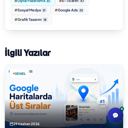
#
Dijital Pazarlama
#
E-Ticaret
61
47
#
Sosyal Medya
#
Google Ads
31
25
#
Grafik Tasarım
18
İlgili Yazılar
GENEL
29 Haziran 2026