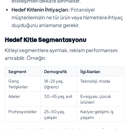
etkileşimleri dikkate alınmalıdır.
Hedef Kitlenin İhtiyaçları:
Potansiyel
müşterilerinizin ne tür ürün veya hizmetlere ihtiyaç
duyduğunu anlamanız gerekir.
Hedef Kitle Segmentasyonu
Kitleyi segmentlere ayırmak, reklam performansını
artırabilir. Örneğin:
Segment
Demografik
İlgi Alanları
Genç
18-25 yaş,
Teknoloji, moda
Yetişkinler
öğrenci
Aileler
30-45 yaş, evli
Ev eşyası, çocuk
ürünleri
Profesyoneller
25-50 yaş,
Kariyer gelişimi, iş
çalışan
yaşamı