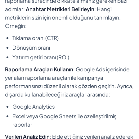
raporlama sürecinde dikkate almanız gereken bazı
adımlar:
Anahtar Metrikleri Belirleyin
: Hangi
metriklerin sizin için önemli olduğunu tanımlayın.
Örneğin:
Tıklama oranı (CTR)
Dönüşüm oranı
Yatırım getiri oranı (ROI)
Raporlama Araçları Kullanın
: Google Ads içerisinde
yer alan raporlama araçları ile kampanya
performansınızı düzenli olarak gözden geçirin. Ayrıca,
dışarda kullanabileceğiniz araçlar arasında:
Google Analytics
Excel veya Google Sheets ile özelleştirilmiş
raporlar
Verileri Analiz Edin
: Elde ettiğiniz verileri analiz ederek