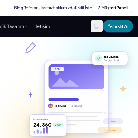
Blog
Referanslarımız
Hakkımızda
Teklif İste
Müşteri Paneli
fik Tasarım
İletişim
Teklif Al
Yazı yayında
Google’a bildirildi
SEO
Hobi Ajans
· 5 dk okuma
HA
Bu ay okunma
24.860
▲ %64