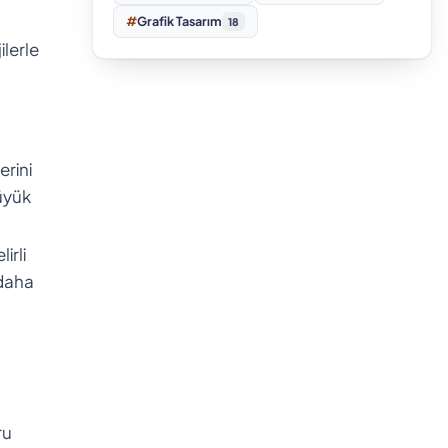
#
Grafik Tasarım
18
ilerle
erini
büyük
irli
 daha
ru