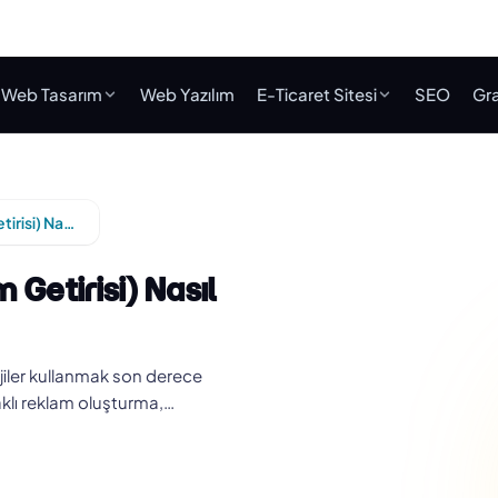
Web Tasarım
Web Yazılım
E-Ticaret Sitesi
SEO
Gra
Google Reklamlarıyla ROI (Yatırım Getirisi) Nasıl Arttırılır?
 Getirisi) Nasıl
atejiler kullanmak son derece
aklı reklam oluşturma,…