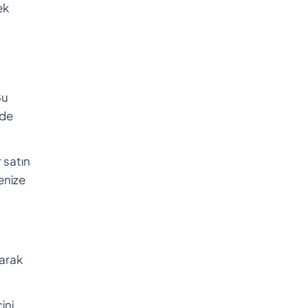
ek
Bu
nde
 satın
enize
rarak
ini