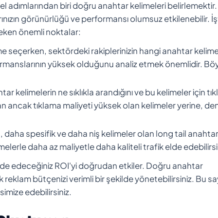
 adımlarından biri doğru anahtar kelimeleri belirlemektir.
ınızın görünürlüğü ve performansı olumsuz etkilenebilir. İ
reken önemli noktalar:
e seçerken, sektördeki rakiplerinizin hangi anahtar kelime
formanslarının yüksek olduğunu analiz etmek önemlidir. Bö
tar kelimelerin ne sıklıkla arandığını ve bu kelimeler için tı
an ancak tıklama maliyeti yüksek olan kelimeler yerine, de
daha spesifik ve daha niş kelimeler olan long tail anahta
elerle daha az maliyetle daha kaliteli trafik elde edebilirsi
 elde edeceğiniz ROI'yi doğrudan etkiler. Doğru anahtar
ak reklam bütçenizi verimli bir şekilde yönetebilirsiniz. Bu s
simize edebilirsiniz.