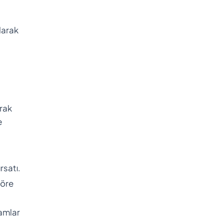
olarak
arak
e
rsatı.
göre
amlar