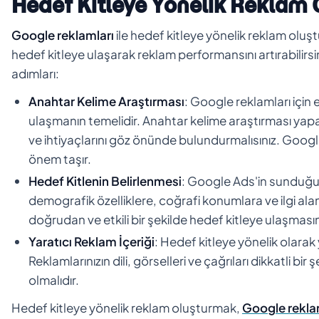
Hedef Kitleye Yönelik Reklam
Google reklamları
ile hedef kitleye yönelik reklam oluşt
hedef kitleye ulaşarak reklam performansını artırabilirs
adımları:
Anahtar Kelime Araştırması
: Google reklamları için
ulaşmanın temelidir. Anahtar kelime araştırması yaparke
ve ihtiyaçlarını göz önünde bulundurmalısınız. Googl
önem taşır.
Hedef Kitlenin Belirlenmesi
: Google Ads'in sunduğu 
demografik özelliklere, coğrafi konumlara ve ilgi ala
doğrudan ve etkili bir şekilde hedef kitleye ulaşmasını
Yaratıcı Reklam İçeriği
: Hedef kitleye yönelik olarak y
Reklamlarınızın dili, görselleri ve çağrıları dikkatli bir
olmalıdır.
Hedef kitleye yönelik reklam oluşturmak,
Google rekla