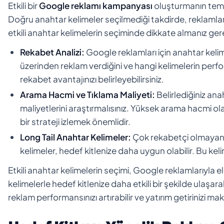
Etkili bir
Google reklamı kampanyası
oluşturmanın temel
Doğru anahtar kelimeler seçilmediği takdirde, reklamlar
etkili anahtar kelimelerin seçiminde dikkate almanız ge
Rekabet Analizi:
Google reklamları için anahtar kelim
üzerinden reklam verdiğini ve hangi kelimelerin per
rekabet avantajınızı belirleyebilirsiniz.
Arama Hacmi ve Tıklama Maliyeti:
Belirlediğiniz anah
maliyetlerini araştırmalısınız. Yüksek arama hacmi ol
bir strateji izlemek önemlidir.
Long Tail Anahtar Kelimeler:
Çok rekabetçi olmayan, 
kelimeler, hedef kitlenize daha uygun olabilir. Bu kelim
Etkili anahtar kelimelerin seçimi, Google reklamlarıyla
kelimelerle hedef kitlenize daha etkili bir şekilde ulaşar
reklam performansınızı artırabilir ve yatırım getirinizi mak