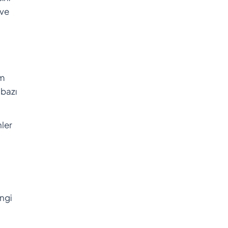
 ve
am
 bazı
nler
ngi