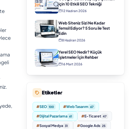
için 10 Etkili SEO Tekniği
şte
12 Haziran 2026
Web Siteniz Sizi Ne Kadar
Temsil Ediyor? 5 Soru ile Test
ler
Edin
ylece
8 Haziran 2026
Yerel SEO Nedir? Küçük
klama
İşletmeler İçin Rehber
ngeli
16 Mart 2026
r
niz.
Etiketler
ayede,
#
SEO
#
Web Tasarım
100
67
#
Dijital Pazarlama
#
E-Ticaret
61
47
#
Sosyal Medya
#
Google Ads
31
25