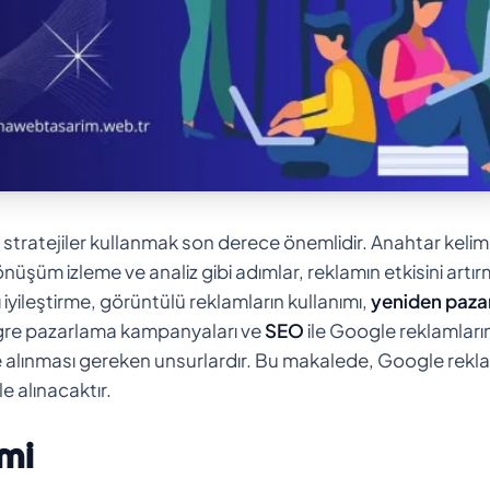
tkili stratejiler kullanmak son derece önemlidir. Anahtar kelim
üşüm izleme ve analiz gibi adımlar, reklamın etkisini artı
sı iyileştirme, görüntülü reklamların kullanımı,
yeniden paza
egre pazarlama kampanyaları ve
SEO
ile Google reklamları
te alınması gereken unsurlardır. Bu makalede, Google rekla
le alınacaktır.
imi