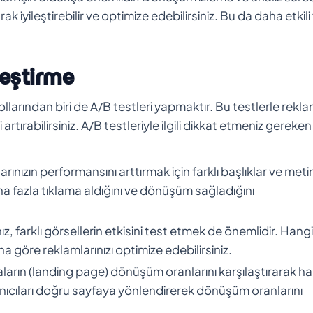
ak iyileştirebilir ve optimize edebilirsiniz. Bu da daha etkili
leştirme
yollarından biri de A/B testleri yapmaktır. Bu testlerle rekl
artırabilirsiniz. A/B testleriyle ilgili dikkat etmeniz gereken
ınızın performansını arttırmak için farklı başlıklar ve meti
aha fazla tıklama aldığını ve dönüşüm sağladığını
, farklı görsellerin etkisini test etmek de önemlidir. Hangi
una göre reklamlarınızı optimize edebilirsiniz.
aların (landing page) dönüşüm oranlarını karşılaştırarak ha
llanıcıları doğru sayfaya yönlendirerek dönüşüm oranlarını