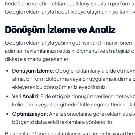
hedefleme ve etkili reklam içerikleriyle reklam performans
Google reklamlarıyla hedef kitleye ulaşmanın yollarını ke
Dönüşüm İzleme ve Analiz
Google reklamlarıyla yatırım getirisini arttırmanın öneml
adımlar, reklamlarınızın etkisini ölçmenizi ve stratejini
dikkate almanız gerekenler:
Dönüşüm İzleme
: Google reklamlarıyla elde etmek is
alma, bir form doldurma veya bir uygulama indirme 
ekleyerek bu dönüşümleri izleyebilirsiniz.
Veri Analizi
: Elde ettiğiniz dönüşüm verilerini detaylı
kelimelerin veya hangi hedef kitle segmentlerinin dah
Optimizasyon
: Analiz sonuçlarına göre reklam strat
bütçenizi daha etkili reklamlara yönlendirin.
Bu adımlar, Google reklamlarının yatırım getirisini arttı