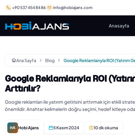
+90 537 454 84 86
info@hobiajans.com
Anasayfa
Ana Sayfa
Blog
Google Reklamlarıyla ROI (Yatırım
Arttırılır?
Google reklamları ile yatırım getirisini arttırmak için etkili str
önemlidir. Anahtar kelimelerin doğru seçimi, hedef kitleye od
Hobi Ajans
5 Kasım 2024
10 dk okuma
HA