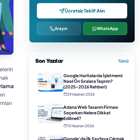
Ücretsiz Teklif Alın
Arayın
WhatsApp
Son Yazılar
Tümü
elerin
Google Haritalarda İşletmemi
rmak
Nasıl Ön Sıralara Taşırım?
rlama
(2025–2026 Rehberi)
nın
29 Haziran 2026
mları
Adana Web Tasarım Firması
Seçerken Nelere Dikkat
Edilmeli?
15 Haziran 2026
Google’da İlk Sayfaya Çıkmak