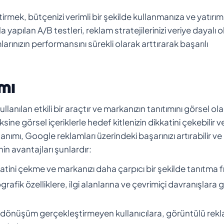
tirmek, bütçenizi verimli bir şekilde kullanmanıza ve yatırım
 yapılan A/B testleri, reklam stratejilerinizi veriye dayalı 
ınızın performansını sürekli olarak arttırarak başarılı
ımı
lanılan etkili bir araçtır ve markanızın tanıtımını görsel ol
sine görsel içeriklerle hedef kitlenizin dikkatini çekebilir v
lanımı, Google reklamları üzerindeki başarınızı artırabilir ve
nin avantajları şunlardır:
katini çekme ve markanızı daha çarpıcı bir şekilde tanıtma fı
fik özelliklere, ilgi alanlarına ve çevrimiçi davranışlara 
 dönüşüm gerçekleştirmeyen kullanıcılara, görüntülü rekl