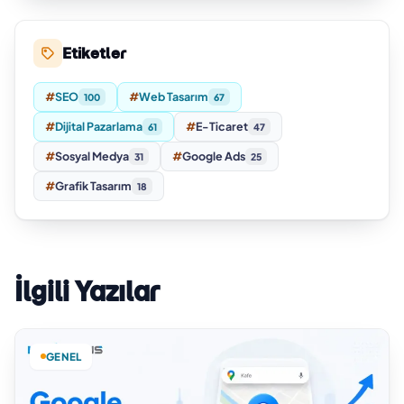
Etiketler
#
SEO
#
Web Tasarım
100
67
#
Dijital Pazarlama
#
E-Ticaret
61
47
#
Sosyal Medya
#
Google Ads
31
25
#
Grafik Tasarım
18
İlgili Yazılar
GENEL