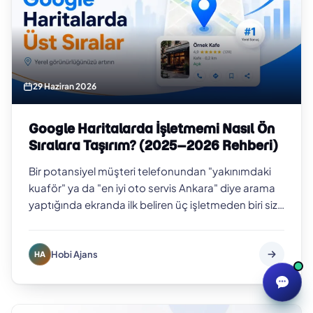
29 Haziran 2026
Google Haritalarda İşletmemi Nasıl Ön
Sıralara Taşırım? (2025–2026 Rehberi)
Bir potansiyel müşteri telefonundan "yakınımdaki
kuaför" ya da "en iyi oto servis Ankara" diye arama
yaptığında ekranda ilk beliren üç işletmeden biri siz
değilseniz, o müşteriyi b…
Hobi Ajans
HA