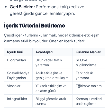
Geri Bildirim:
Performansı takip edin ve
gerektiğinde güncellemeler yapın.
İçerik Türlerini Belirleme
Çeşitli içerik türlerini kullanmak, hedef kitlenizle etkileşim
kurmanın etkili bir yoludur. Önerilen içerik türleri:
İçerik Türü
Avantajları
Kullanım Alanları
Blog Yazıları
Uzun vadeli trafik
SEO ve
yaratma
bilgilendirme
Sosyal Medya
Anlık etkileşim ve
Farkındalık
Paylaşımları
geniş kitlelere ulaşım
yaratma
Videolar
Yüksek etkileşim ve
Eğitim ve tanıtım
anlatım gücü
Infografikler
Bilgiyi görsel olarak
Karmaşık verileri
sunma
basitleştirme