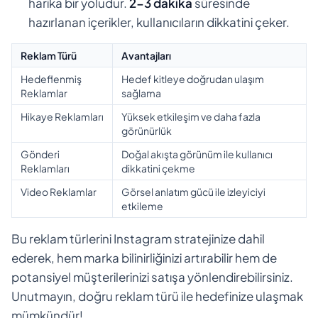
harika bir yoludur.
2-3 dakika
süresinde
hazırlanan içerikler, kullanıcıların dikkatini çeker.
Reklam Türü
Avantajları
Hedeflenmiş
Hedef kitleye doğrudan ulaşım
Reklamlar
sağlama
Hikaye Reklamları
Yüksek etkileşim ve daha fazla
görünürlük
Gönderi
Doğal akışta görünüm ile kullanıcı
Reklamları
dikkatini çekme
Video Reklamlar
Görsel anlatım gücü ile izleyiciyi
etkileme
Bu reklam türlerini Instagram stratejinize dahil
ederek, hem marka bilinirliğinizi artırabilir hem de
potansiyel müşterilerinizi satışa yönlendirebilirsiniz.
Unutmayın, doğru reklam türü ile hedefinize ulaşmak
mümkündür!