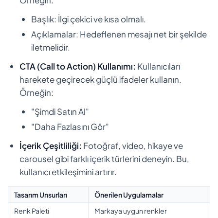
Başlık: İlgi çekici ve kısa olmalı.
Açıklamalar: Hedeflenen mesajı net bir şekilde
iletmelidir.
CTA (Call to Action) Kullanımı:
Kullanıcıları
harekete geçirecek güçlü ifadeler kullanın.
Örneğin:
"Şimdi Satın Al"
"Daha Fazlasını Gör"
İçerik Çeşitliliği:
Fotoğraf, video, hikaye ve
carousel gibi farklı içerik türlerini deneyin. Bu,
kullanıcı etkileşimini artırır.
Tasarım Unsurları
Önerilen Uygulamalar
Renk Paleti
Markaya uygun renkler