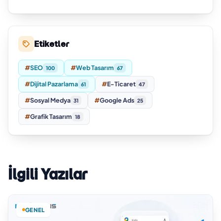
Etiketler
#
SEO
#
Web Tasarım
100
67
#
Dijital Pazarlama
#
E-Ticaret
61
47
#
Sosyal Medya
#
Google Ads
31
25
#
Grafik Tasarım
18
İlgili Yazılar
GENEL