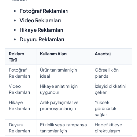
Fotoğraf Reklamları
Video Reklamları
Hikaye Reklamları
Duyuru Reklamları
Reklam
Kullanım Alanı
Avantajı
Türü
Fotoğraf
Ürün tanıtımları için
Görsellik ön
Reklamları
ideal
planda
Video
Hikaye anlatımı için
İzleyici dikkatini
Reklamları
uygundur
çeker
Hikaye
Anlık paylaşımlar ve
Yüksek
Reklamları
promosyonlar için
görünürlük
sağlar
Duyuru
Etkinlik veya kampanya
Hedef kitleye
Reklamları
tanıtımları için
direkt ulaşım