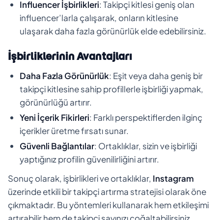
Influencer İşbirlikleri
: Takipçi kitlesi geniş olan
influencer’larla çalışarak, onların kitlesine
ulaşarak daha fazla görünürlük elde edebilirsiniz.
İşbirliklerinin Avantajları
Daha Fazla Görünürlük
: Eşit veya daha geniş bir
takipçi kitlesine sahip profillerle işbirliği yapmak,
görünürlüğü artırır.
Yeni İçerik Fikirleri
: Farklı perspektiflerden ilginç
içerikler üretme fırsatı sunar.
Güvenli Bağlantılar
: Ortaklıklar, sizin ve işbirliği
yaptığınız profilin güvenilirliğini artırır.
Sonuç olarak, işbirlikleri ve ortaklıklar,
Instagram
üzerinde etkili bir takipçi artırma stratejisi olarak öne
çıkmaktadır. Bu yöntemleri kullanarak hem etkileşimi
artırabilir hem de takipçi sayınızı çoğaltabilirsiniz.