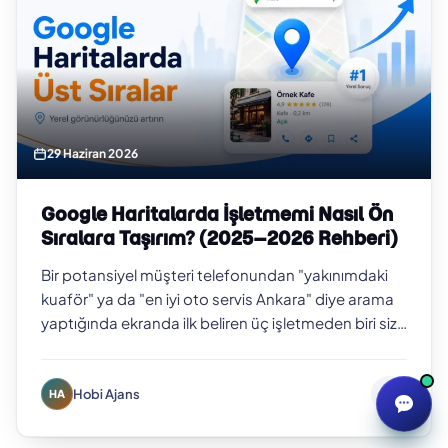
29 Haziran 2026
Google Haritalarda İşletmemi Nasıl Ön
Sıralara Taşırım? (2025–2026 Rehberi)
Bir potansiyel müşteri telefonundan "yakınımdaki
kuaför" ya da "en iyi oto servis Ankara" diye arama
yaptığında ekranda ilk beliren üç işletmeden biri siz
değilseniz, o müşteriyi b…
Hobi Ajans
HA