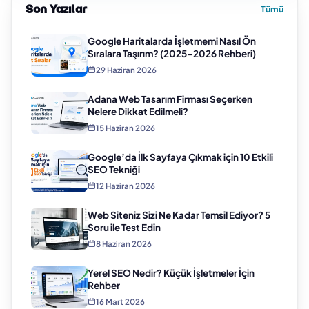
Son Yazılar
Tümü
Google Haritalarda İşletmemi Nasıl Ön
Sıralara Taşırım? (2025–2026 Rehberi)
29 Haziran 2026
Adana Web Tasarım Firması Seçerken
Nelere Dikkat Edilmeli?
15 Haziran 2026
Google’da İlk Sayfaya Çıkmak için 10 Etkili
SEO Tekniği
12 Haziran 2026
Web Siteniz Sizi Ne Kadar Temsil Ediyor? 5
Soru ile Test Edin
8 Haziran 2026
Yerel SEO Nedir? Küçük İşletmeler İçin
Rehber
16 Mart 2026