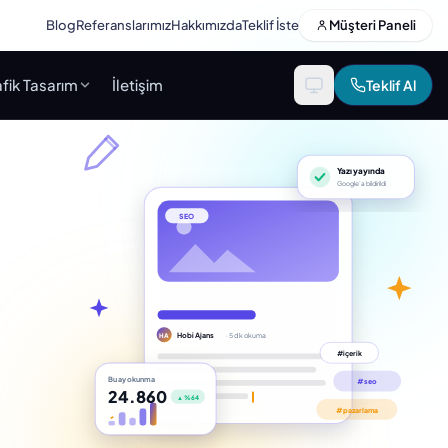
Blog
Referanslarımız
Hakkımızda
Teklif İste
Müşteri Paneli
fik Tasarım
İletişim
Teklif Al
Yazı yayında
Google’a bildirildi
SEO
Hobi Ajans
· 5 dk okuma
HA
Bu ay okunma
#seo
24.860
▲ %64
#pazarlama