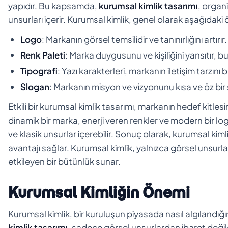
yapıdır. Bu kapsamda,
kurumsal kimlik tasarımı
, organi
unsurları içerir. Kurumsal kimlik, genel olarak aşağıdaki 
Logo
: Markanın görsel temsilidir ve tanınırlığını artırır.
Renk Paleti
: Marka duygusunu ve kişiliğini yansıtır, bu
Tipografi
: Yazı karakterleri, markanın iletişim tarzını be
Slogan
: Markanın misyon ve vizyonunu kısa ve öz bir 
Etkili bir kurumsal kimlik tasarımı, markanın hedef kitle
dinamik bir marka, enerji veren renkler ve modern bir lo
ve klasik unsurlar içerebilir. Sonuç olarak, kurumsal kiml
avantajı sağlar. Kurumsal kimlik, yalnızca görsel unsur
etkileyen bir bütünlük sunar.
Kurumsal Kimliğin Önemi
Kurumsal kimlik, bir kuruluşun piyasada nasıl algılandığın
kimlik tasarımı
, sadece görsel unsurlardan ibaret değil