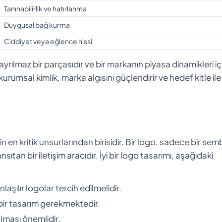
Tanınabilirlik ve hatırlanma
Duygusal bağ kurma
Ciddiyet veya eğlence hissi
 ayrılmaz bir parçasıdır ve bir markanın piyasa dinamikleri i
 kurumsal kimlik, marka algısını güçlendirir ve hedef kitle ile 
n en kritik unsurlarından birisidir. Bir logo, sadece bir sem
sıtan bir iletişim aracıdır. İyi bir logo tasarımı, aşağıdaki
laşılır logolar tercih edilmelidir.
bir tasarım gerekmektedir.
lması önemlidir.