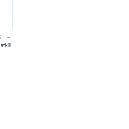
çinde
etkili
bol