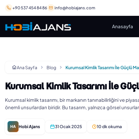
+90 537 454 84 86
info@hobiajans.com
Anasayfa
Ana Sayfa
Blog
Kurumsal Kimlik Tasarımı İle Güçlü Ma
Kurumsal Kimlik Tasarımı İle Güç
Kurumsal kimlik tasarımı, bir markanın tanınabilirliğini ve piyas
önemli unsurlardan biridir. Bu tasarım, yalnızca görsel unsurl
Hobi Ajans
31 Ocak 2025
10 dk okuma
HA