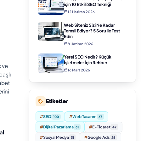
için 10 Etkili SEO Tekniği
12 Haziran 2026
Web Siteniz Sizi Ne Kadar
Temsil Ediyor? 5 Soru ile Test
Edin
8 Haziran 2026
Yerel SEO Nedir? Küçük
İşletmeler İçin Rehber
ç ve
16 Mart 2026
başlı
kabet
rini
Etiketler
#
SEO
#
Web Tasarım
100
67
#
Dijital Pazarlama
#
E-Ticaret
61
47
al
#
Sosyal Medya
#
Google Ads
31
25