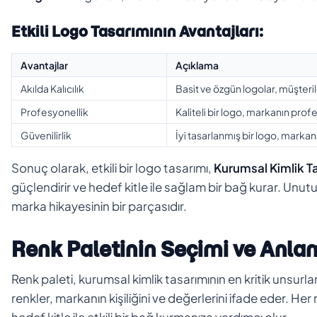
Etkili Logo Tasarımının Avantajları:
Avantajlar
Açıklama
Akılda Kalıcılık
Basit ve özgün logolar, müşterile
Profesyonellik
Kaliteli bir logo, markanın profe
Güvenilirlik
İyi tasarlanmış bir logo, markanın 
Sonuç olarak, etkili bir logo tasarımı,
Kurumsal Kimlik T
güçlendirir ve hedef kitle ile sağlam bir bağ kurar. Unu
marka hikayesinin bir parçasıdır.
Renk Paletinin Seçimi ve Anla
Renk paleti, kurumsal kimlik tasarımının en kritik unsurlar
renkler, markanın kişiliğini ve değerlerini ifade eder. Her
hedef kitle ile etkili bir bağ kurmanıza yardımcı olur.