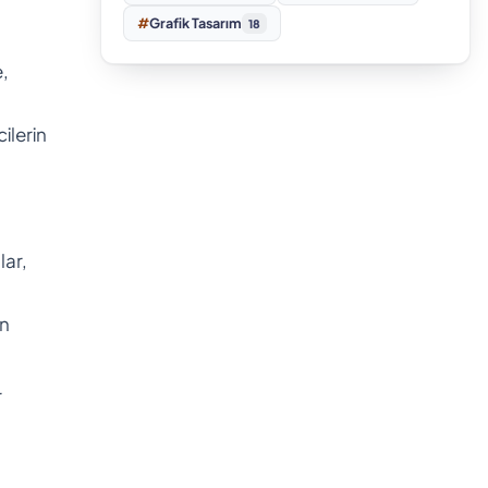
#
Grafik Tasarım
18
e,
ilerin
lar,
an
r