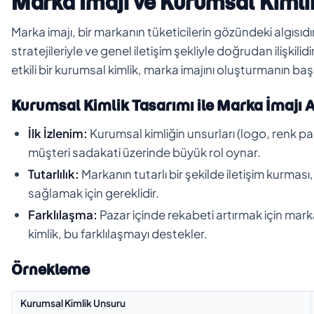
Marka İmajı ve Kurumsal Kimlik 
Marka imajı, bir markanın tüketicilerin gözündeki algısı
stratejileriyle ve genel iletişim şekliyle doğrudan ilişkilidi
etkili bir kurumsal kimlik, marka imajını oluşturmanın başl
Kurumsal Kimlik Tasarımı ile Marka İmajı A
İlk İzlenim:
Kurumsal kimliğin unsurları (logo, renk paleti
müşteri sadakati üzerinde büyük rol oynar.
Tutarlılık:
Markanın tutarlı bir şekilde iletişim kurması, 
sağlamak için gereklidir.
Farklılaşma:
Pazar içinde rekabeti artırmak için marka
kimlik, bu farklılaşmayı destekler.
Örnekleme
Kurumsal Kimlik Unsuru