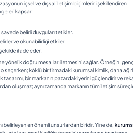
zasyonun içsel ve dışsal iletişim biçimlerini şekillendiren
ögeleri kapsar:
 sayede belirli duyguları tetikler.
lirler ve okunabilirliği etkiler.
şekilde ifade eder.
sine yönelik doğru mesajları iletmesini sağlar. Örneğin, gen
go seçerken; köklü bir firmadaki kurumsal kimlik, daha ağır
ik tasarımı, bir markanın pazardaki yerini güçlendirir ve re
lardan oluşmaz; aynı zamanda markanın tüm iletişim süreçle
ı belirleyen en önemli unsurlardan biridir. Yine de,
kurums
dir. İşte kurumsal kimliğin önemini vurgulayan bazı temel