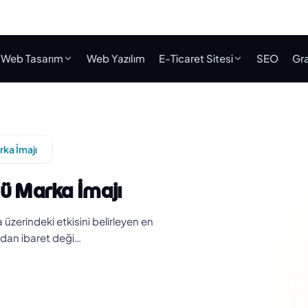
Web Tasarım
Web Yazılım
E-Ticaret Sitesi
SEO
Gra
rka İmajı
lü Marka İmajı
a üzerindeki etkisini belirleyen en
ardan ibaret deği…