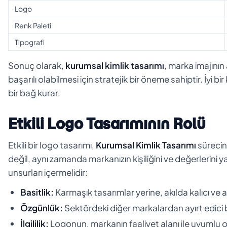
Logo
Renk Paleti
Tipografi
Sonuç olarak,
kurumsal kimlik tasarımı
, marka imajının
başarılı olabilmesi için stratejik bir öneme sahiptir. İyi bir
bir bağ kurar.
Etkili Logo Tasarımının Rolü
Etkili bir logo tasarımı,
Kurumsal Kimlik Tasarımı
sürecini
değil, aynı zamanda markanızın kişiliğini ve değerlerini yan
unsurları içermelidir:
Basitlik:
Karmaşık tasarımlar yerine, akılda kalıcı ve an
Özgünlük:
Sektördeki diğer markalardan ayırt edici 
İlgililik:
Logonun, markanın faaliyet alanı ile uyumlu o