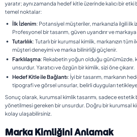
yaratır; aynı zamanda hedef kitle üzerinde kalıcı bir etki
temel noktalar:
İlk İzlenim
: Potansiyel müşteriler, markanızla ilgili ilk 
Profesyonel bir tasarım, güven uyandırır ve markaya ola
Tutarlılık
: Tutarlı bir kurumsal kimlik, markanızın tüm
müşteri deneyimi ve marka bilinirliği güçlenir.
Farklılaşma
: Rekabetin yoğun olduğu günümüzde, kuru
unsurdur. Yaratıcı ve özgün bir kimlik, sizi öne çıkarır.
Hedef Kitle ile Bağlantı
: İyi bir tasarım, markanın he
tipografi ve görsel unsurlar, belirli duyguları tetikle
Sonuç olarak, kurumsal kimlik tasarımı, sadece estetik 
yönetilmesi gereken bir unsurdur. Doğru bir kurumsal kiml
kolay ulaşabilirsiniz.
Marka Kimliğini Anlamak