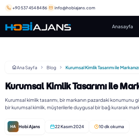
+90 537 454 84 86
info@hobiajans.com
Anasayfa
Ana Sayfa
Blog
Kurumsal Kimlik Tasarımı ile Mark
Kurumsal kimlik tasarımı, bir markanın pazardaki konumunu güçl
bir kurumsal kimlik, müşterilerle duygusal bir bağ kurarak marka
Hobi Ajans
22 Kasım 2024
10 dk okuma
HA