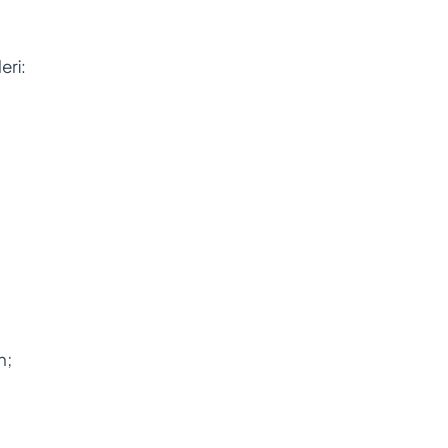
eri:
n;