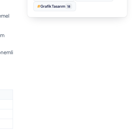
#
Grafik Tasarım
18
temel
em
 önemli