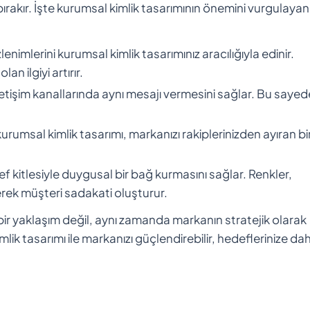
 bırakır. İşte kurumsal kimlik tasarımının önemini vurgulayan
izlenimlerini kurumsal kimlik tasarımınız aracılığıyla edinir.
n ilgiyi artırır.
 iletişim kanallarında aynı mesajı vermesini sağlar. Bu sayed
msal kimlik tasarımı, markanızı rakiplerinizden ayıran bi
def kitlesiyle duygusal bir bağ kurmasını sağlar. Renkler,
yerek müşteri sadakati oluşturur.
bir yaklaşım değil, aynı zamanda markanın stratejik olarak
ik tasarımı ile markanızı güçlendirebilir, hedeflerinize da