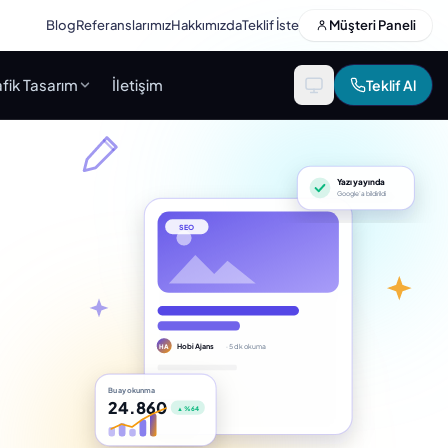
Blog
Referanslarımız
Hakkımızda
Teklif İste
Müşteri Paneli
fik Tasarım
İletişim
Teklif Al
Yazı yayında
Google’a bildirildi
SEO
Hobi Ajans
· 5 dk okuma
HA
Bu ay okunma
24.860
▲ %64