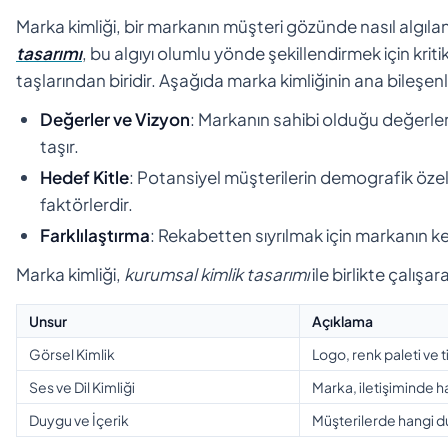
Marka kimliği, bir markanın müşteri gözünde nasıl algıla
tasarımı
, bu algıyı olumlu yönde şekillendirmek için krit
taşlarından biridir. Aşağıda marka kimliğinin ana bileşenle
Değerler ve Vizyon
: Markanın sahibi olduğu değerle
taşır.
Hedef Kitle
: Potansiyel müşterilerin demografik özelli
faktörlerdir.
Farklılaştırma
: Rekabetten sıyrılmak için markanın ke
Marka kimliği,
kurumsal kimlik tasarımı
ile birlikte çalışa
Unsur
Açıklama
Görsel Kimlik
Logo, renk paleti ve t
Ses ve Dil Kimliği
Marka, iletişiminde h
Duygu ve İçerik
Müşterilerde hangi d