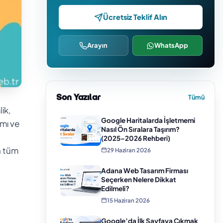
Ücretsiz Teklif Alın
Arayın
WhatsApp
Son Yazılar
Tümü
ik,
Google Haritalarda İşletmemi
ımı ve
Nasıl Ön Sıralara Taşırım?
(2025–2026 Rehberi)
n tüm
29 Haziran 2026
Adana Web Tasarım Firması
Seçerken Nelere Dikkat
Edilmeli?
15 Haziran 2026
Google’da İlk Sayfaya Çıkmak