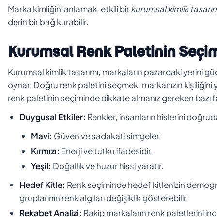
Marka kimliğini anlamak, etkili bir
kurumsal kimlik tasarım
derin bir bağ kurabilir.
Kurumsal Renk Paletinin Seçi
Kurumsal kimlik tasarımı, markaların pazardaki yerini güç
oynar. Doğru renk paletini seçmek, markanızın kişiliğini 
renk paletinin seçiminde dikkate almanız gereken bazı f
Duygusal Etkiler:
Renkler, insanların hislerini doğrud
Mavi:
Güven ve sadakati simgeler.
Kırmızı:
Enerji ve tutku ifadesidir.
Yeşil:
Doğallık ve huzur hissi yaratır.
Hedef Kitle:
Renk seçiminde hedef kitlenizin demograf
gruplarının renk algıları değişiklik gösterebilir.
Rekabet Analizi:
Rakip markaların renk paletlerini inc