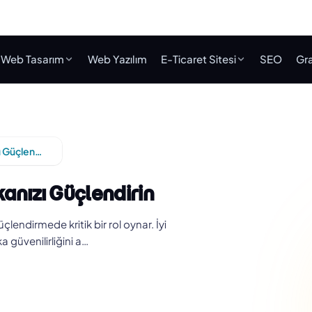
Web Tasarım
Web Yazılım
E-Ticaret Sitesi
SEO
Gra
Kurumsal Kimlik Tasarımı ile Markanızı Güçlendirin
anızı Güçlendirin
endirmede kritik bir rol oynar. İyi
 güvenilirliğini a…