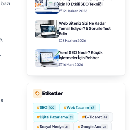
 bazı
için 10 Etkili SEO Tekniği
12 Haziran 2026
Web Siteniz Sizi Ne Kadar
Temsil Ediyor? 5 Soru ile Test
Edin
e,
8 Haziran 2026
Yerel SEO Nedir? Küçük
r
İşletmeler İçin Rehber
16 Mart 2026
Etiketler
ha
#
SEO
#
Web Tasarım
100
67
#
Dijital Pazarlama
#
E-Ticaret
61
47
#
Sosyal Medya
#
Google Ads
31
25