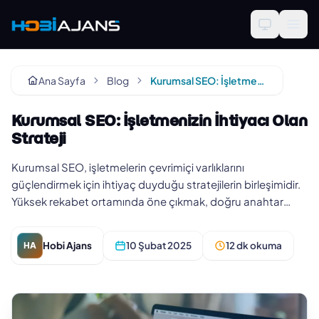
Ana Sayfa
Blog
Kurumsal SEO: İşletmenizin İhtiyacı Olan Strateji
Kurumsal SEO: İşletmenizin İhtiyacı Olan
Strateji
Kurumsal SEO, işletmelerin çevrimiçi varlıklarını
güçlendirmek için ihtiyaç duyduğu stratejilerin birleşimidir.
Yüksek rekabet ortamında öne çıkmak, doğru anahtar
kelimeleri belirl…
Hobi Ajans
10 Şubat 2025
12 dk okuma
HA