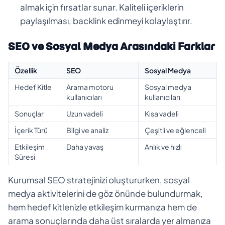
almak için fırsatlar sunar. Kaliteli içeriklerin
paylaşılması, backlink edinmeyi kolaylaştırır.
SEO ve Sosyal Medya Arasındaki Farklar
Özellik
SEO
Sosyal Medya
Hedef Kitle
Arama motoru
Sosyal medya
kullanıcıları
kullanıcıları
Sonuçlar
Uzun vadeli
Kısa vadeli
İçerik Türü
Bilgi ve analiz
Çeşitli ve eğlenceli
Etkileşim
Daha yavaş
Anlık ve hızlı
Süresi
Kurumsal SEO stratejinizi oluştururken, sosyal
medya aktivitelerini de göz önünde bulundurmak,
hem hedef kitlenizle etkileşim kurmanıza hem de
arama sonuçlarında daha üst sıralarda yer almanıza