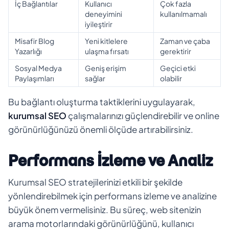
İç Bağlantılar
Kullanıcı
Çok fazla
deneyimini
kullanılmamalı
iyileştirir
Misafir Blog
Yeni kitlelere
Zaman ve çaba
Yazarlığı
ulaşma fırsatı
gerektirir
Sosyal Medya
Geniş erişim
Geçici etki
Paylaşımları
sağlar
olabilir
Bu bağlantı oluşturma taktiklerini uygulayarak,
kurumsal SEO
çalışmalarınızı güçlendirebilir ve online
görünürlüğünüzü önemli ölçüde artırabilirsiniz.
Performans İzleme ve Analiz
Kurumsal SEO stratejilerinizi etkili bir şekilde
yönlendirebilmek için performans izleme ve analizine
büyük önem vermelisiniz. Bu süreç, web sitenizin
arama motorlarındaki görünürlüğünü, kullanıcı