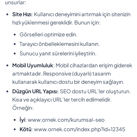
unsurlar:
Site Hızı
: Kullanıcı deneyimini artırmak için sitenizin
hızlı yüklenmesi gereklidir. Bunun için:
Görselleri optimize edin.
Tarayıcı önbelleklemesini kullanın.
Sunucu yanıt sürelerini iyileştirin.
Mobil Uyumluluk
: Mobil cihazlardan erişim giderek
artmaktadır. Responsive (duyarlı) tasarım
kullanarak kullanıcı dostu bir deneyim sağlayın.
Düzgün URL Yapısı
: SEO dostu URL’ler oluşturun.
Kısa ve açıklayıcı URL’ler tercih edilmelidir.
Örneğin:
İyi
: www.ornek.com/kurumsal-seo
Kötü
: www.ornek.com/index.php?id=12345