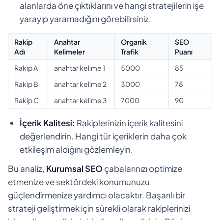
alanlarda öne çıktıklarını ve hangi stratejilerin işe
yarayıp yaramadığını görebilirsiniz.
Rakip
Anahtar
Organik
SEO
Adı
Kelimeler
Trafik
Puanı
Rakip A
anahtar kelime 1
5000
85
Rakip B
anahtar kelime 2
3000
78
Rakip C
anahtar kelime 3
7000
90
İçerik Kalitesi:
Rakiplerinizin içerik kalitesini
değerlendirin. Hangi tür içeriklerin daha çok
etkileşim aldığını gözlemleyin.
Bu analiz,
Kurumsal SEO
çabalarınızı optimize
etmenize ve sektördeki konumunuzu
güçlendirmenize yardımcı olacaktır. Başarılı bir
strateji geliştirmek için sürekli olarak rakiplerinizi