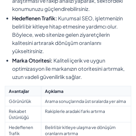
araştırması ve rakip analizi yaparak, sektördeki
konumunuzu güçlendirebilirsiniz.
Hedeflenen Trafik:
Kurumsal SEO, işletmenizin
belirli bir kitleye hitap etmesine yardımcı olur.
Böylece, web sitenize gelen ziyaretçilerin
kalitesini artırarak dönüşüm oranlarını
yükseltirsiniz.
Marka Otoritesi:
Kaliteli içerik ve uygun
optimizasyon ile markanızın otoritesini artırmak,
uzun vadeli güvenilirlik sağlar.
Avantajlar
Açıklama
Görünürlük
Arama sonuçlarında üst sıralarda yer alma
Rekabet
Rakiplerle aradaki farkı artırma
Üstünlüğü
Hedeflenen
Belirli bir kitleye ulaşma ve dönüşüm
Trafik
oranlarını artırma