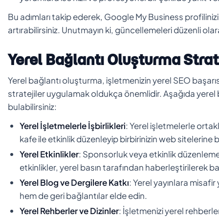
Bu adımları takip ederek, Google My Business profilinizi 
artırabilirsiniz. Unutmayın ki, güncellemeleri düzenli o
Yerel Bağlantı Oluşturma Strate
Yerel bağlantı oluşturma, işletmenizin yerel SEO başarısı
stratejiler uygulamak oldukça önemlidir. Aşağıda yerel b
bulabilirsiniz:
Yerel İşletmelerle İşbirlikleri
: Yerel işletmelerle ortakl
kafe ile etkinlik düzenleyip birbirinizin web sitelerine
Yerel Etkinlikler
: Sponsorluk veya etkinlik düzenleme 
etkinlikler, yerel basın tarafından haberleştirilerek ba
Yerel Blog ve Dergilere Katkı
: Yerel yayınlara misafi
hem de geri bağlantılar elde edin.
Yerel Rehberler ve Dizinler
: İşletmenizi yerel rehberler