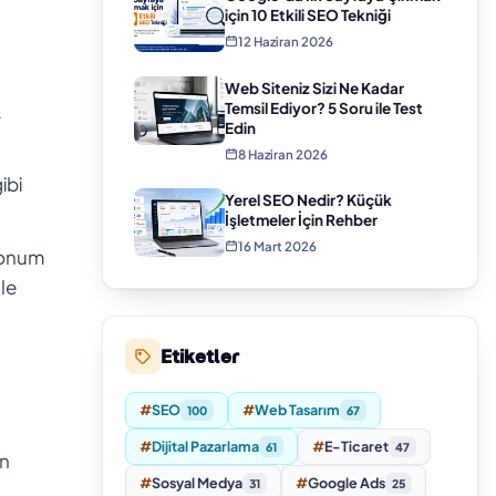
için 10 Etkili SEO Tekniği
12 Haziran 2026
Web Siteniz Sizi Ne Kadar
Temsil Ediyor? 5 Soru ile Test
r
Edin
8 Haziran 2026
ibi
Yerel SEO Nedir? Küçük
İşletmeler İçin Rehber
16 Mart 2026
konum
le
Etiketler
#
SEO
#
Web Tasarım
100
67
#
Dijital Pazarlama
#
E-Ticaret
61
47
un
#
Sosyal Medya
#
Google Ads
31
25