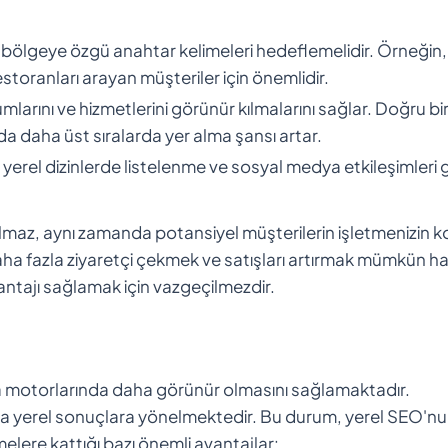
ri bölgeye özgü anahtar kelimeleri hedeflemelidir. Örneğin,
estoranları arayan müşteriler için önemlidir.
larını ve hizmetlerini görünür kılmalarını sağlar. Doğru bi
a daha üst sıralarda yer alma şansı artar.
erel dizinlerde listelenme ve sosyal medya etkileşimleri g
lmaz, aynı zamanda potansiyel müşterilerin işletmenizin 
 daha fazla ziyaretçi çekmek ve satışları artırmak mümkün ha
antajı sağlamak için vazgeçilmezdir.
a motorlarında daha görünür olmasını sağlamaktadır.
kla yerel sonuçlara yönelmektedir. Bu durum, yerel SEO'n
elere kattığı bazı önemli avantajlar: