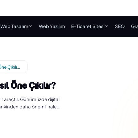
Web Tasarım
Web Yazılım
E-Ticaret Sitesi
SEO
Gra
Local SEO ile Yerel Rekabette Nasıl Öne Çıkılır?
ıl Öne Çıkılır?
bir araçtır. Günümüzde dijital
mankinden daha önemli hale…