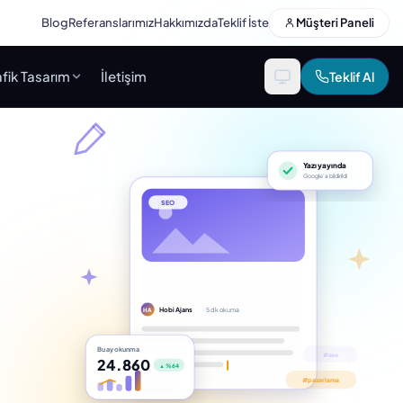
Blog
Referanslarımız
Hakkımızda
Teklif İste
Müşteri Paneli
fik Tasarım
İletişim
Teklif Al
Yazı yayında
Google’a bildirildi
SEO
Hobi Ajans
· 5 dk okuma
HA
Bu ay okunma
24.860
▲ %64