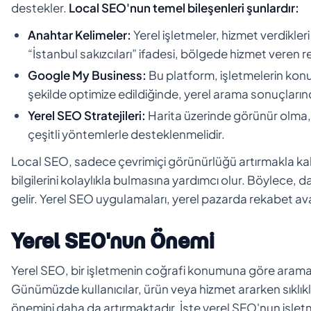
destekler.
Local SEO'nun temel bileşenleri şunlardır:
Anahtar Kelimeler:
Yerel işletmeler, hizmet verdikle
“İstanbul sakızcıları” ifadesi, bölgede hizmet veren r
Google My Business:
Bu platform, işletmelerin konum
şekilde optimize edildiğinde, yerel arama sonuçlarınd
Yerel SEO Stratejileri:
Harita üzerinde görünür olma, y
çeşitli yöntemlerle desteklenmelidir.
Local SEO, sadece çevrimiçi görünürlüğü artırmakla ka
bilgilerini kolaylıkla bulmasına yardımcı olur. Böylece,
gelir. Yerel SEO uygulamaları, yerel pazarda rekabet av
Yerel SEO'nun Önemi
Yerel SEO, bir işletmenin coğrafi konumuna göre aram
Günümüzde kullanıcılar, ürün veya hizmet ararken sıklı
önemini daha da artırmaktadır. İşte yerel SEO'nun işletm