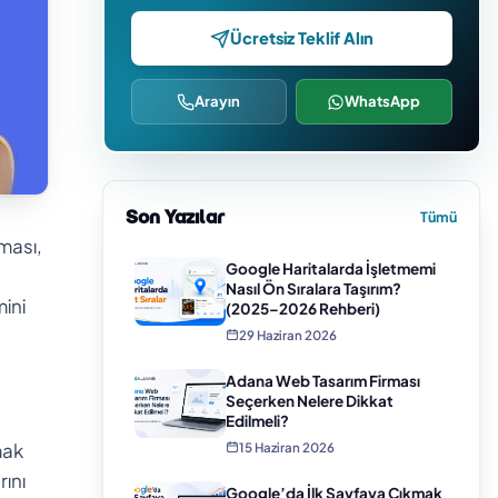
Ücretsiz Teklif Alın
Arayın
WhatsApp
Son Yazılar
Tümü
tması,
Google Haritalarda İşletmemi
Nasıl Ön Sıralara Taşırım?
ini
(2025–2026 Rehberi)
29 Haziran 2026
Adana Web Tasarım Firması
Seçerken Nelere Dikkat
Edilmeli?
mak
15 Haziran 2026
rını
Google’da İlk Sayfaya Çıkmak