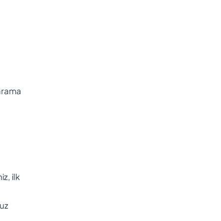
 arama
z, ilk
suz