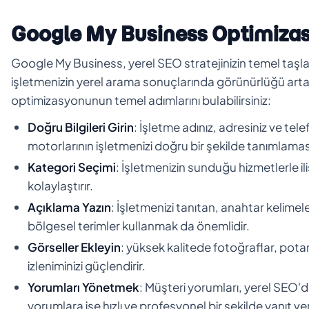
Google My Business Optimiza
Google My Business, yerel SEO stratejinizin temel taşlar
işletmenizin yerel arama sonuçlarında görünürlüğü arta
optimizasyonunun temel adımlarını bulabilirsiniz:
Doğru Bilgileri Girin
: İşletme adınız, adresiniz ve tel
motorlarının işletmenizi doğru bir şekilde tanımlamas
Kategori Seçimi
: İşletmenizin sunduğu hizmetlerle il
kolaylaştırır.
Açıklama Yazın
: İşletmenizi tanıtan, anahtar kelimel
bölgesel terimler kullanmak da önemlidir.
Görseller Ekleyin
: yüksek kalitede fotoğraflar, potansiy
izleniminizi güçlendirir.
Yorumları Yönetmek
: Müşteri yorumları, yerel SEO'd
yorumlara ise hızlı ve profesyonel bir şekilde yanıt ver