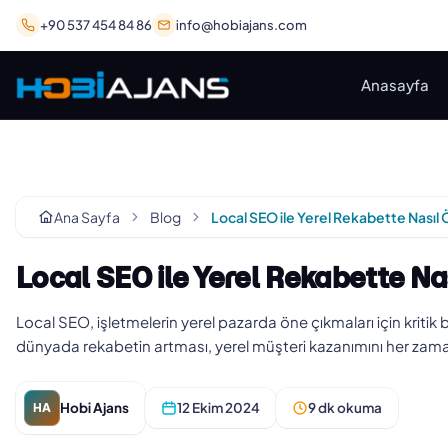
+90 537 454 84 86
info@hobiajans.com
Anasayfa
Ana Sayfa
Blog
Local SEO ile Yerel Rekabette Nas
Local SEO, işletmelerin yerel pazarda öne çıkmaları için kritik 
dünyada rekabetin artması, yerel müşteri kazanımını her za
Hobi Ajans
12 Ekim 2024
9 dk okuma
HA