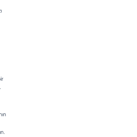
ı
ir
.
nın
ın.