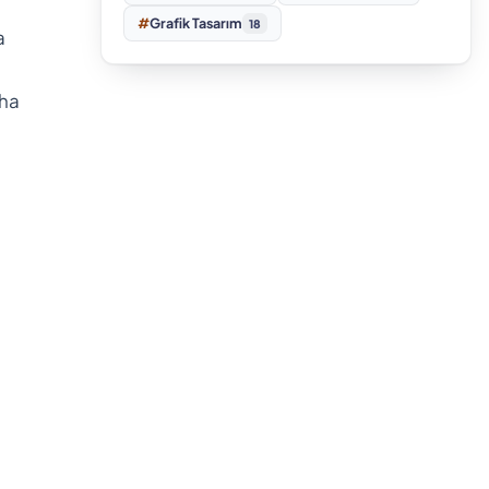
#
Grafik Tasarım
18
a
aha