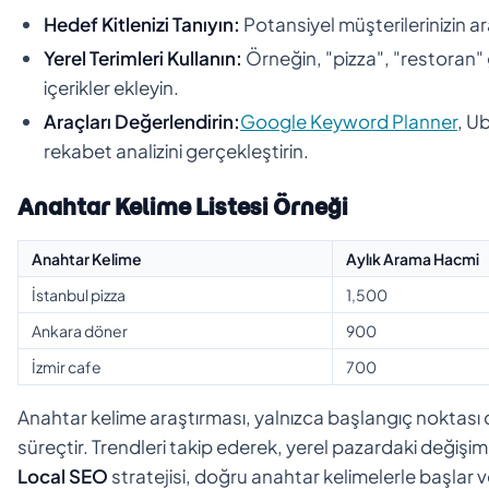
Hedef Kitlenizi Tanıyın:
Potansiyel müşterilerinizin a
Yerel Terimleri Kullanın:
Örneğin, "pizza", "restoran" g
içerikler ekleyin.
Araçları Değerlendirin:
Google Keyword Planner
, U
rekabet analizini gerçekleştirin.
Anahtar Kelime Listesi Örneği
Anahtar Kelime
Aylık Arama Hacmi
İstanbul pizza
1,500
Ankara döner
900
İzmir cafe
700
Anahtar kelime araştırması, yalnızca başlangıç noktası 
süreçtir. Trendleri takip ederek, yerel pazardaki değişim
Local SEO
stratejisi, doğru anahtar kelimelerle başlar