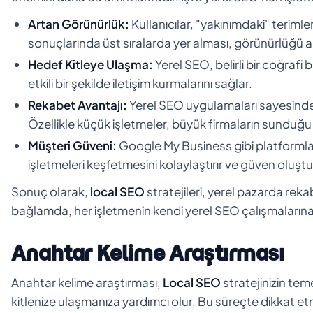
Artan Görünürlük:
Kullanıcılar, "yakınımdaki" teriml
sonuçlarında üst sıralarda yer alması, görünürlüğü art
Hedef Kitleye Ulaşma:
Yerel SEO, belirli bir coğrafi
etkili bir şekilde iletişim kurmalarını sağlar.
Rekabet Avantajı:
Yerel SEO uygulamaları sayesinde, 
Özellikle küçük işletmeler, büyük firmaların sunduğu 
Müşteri Güveni:
Google My Business gibi platformlar 
işletmeleri keşfetmesini kolaylaştırır ve güven oluştu
Sonuç olarak,
local SEO
stratejileri, yerel pazarda rek
bağlamda, her işletmenin kendi yerel SEO çalışmalarına 
Anahtar Kelime Araştırması
Anahtar kelime araştırması,
Local SEO
stratejinizin tem
kitlenize ulaşmanıza yardımcı olur. Bu süreçte dikkat et