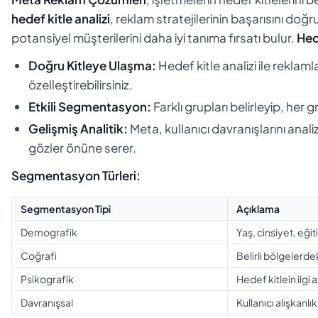
hedef kitle analizi
, reklam stratejilerinin başarısını doğ
potansiyel müşterilerini daha iyi tanıma fırsatı bulur.
Hed
Doğru Kitleye Ulaşma:
Hedef kitle analizi ile reklaml
özelleştirebilirsiniz.
Etkili Segmentasyon:
Farklı grupları belirleyip, her g
Gelişmiş Analitik:
Meta, kullanıcı davranışlarını anal
gözler önüne serer.
Segmentasyon Türleri:
Segmentasyon Tipi
Açıklama
Demografik
Yaş, cinsiyet, eği
Coğrafi
Belirli bölgelerdek
Psikografik
Hedef kitlein ilgi 
Davranışsal
Kullanıcı alışkanlık