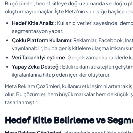
Bu çözümler, hedef kitleye doğru zamanda ve doğru pla
oluşturmayı amaçlar. İşte Meta'nın sunduğu başlıca re
Hedef Kitle Analizi
: Kullanıcı verileri sayesinde, demo
segmentasyon yapar.
Çoklu Platform Kullanımı
: Reklamlar, Facebook, Ins
yayınlanabilir, bu da geniş kitlelere ulaşma imkanı su
Veri Tabanlı İyileştirme
: Gerçek zamanlı analizlerle 
Yapay Zeka Desteği
: Etkili reklam stratejileri gelişt
ilgi alanlarına hitap eden içerikler oluşturur.
Meta Reklam Çözümleri, kullanıcı etkileşimini artırarak i
olur. Bu çözümler, hem büyük markalar hem de küçük işlet
tasarlanmıştır.
Hedef Kitle Belirleme ve Seg
Meta Reklam Çözümleri
, işletmelerin hedef kitleleri