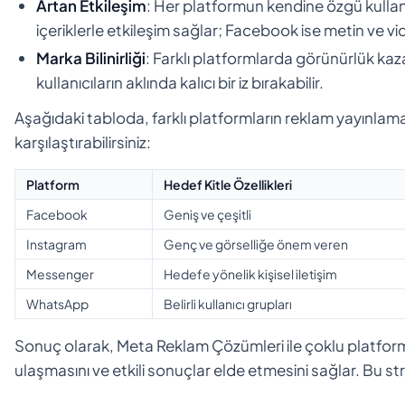
Artan Etkileşim
: Her platformun kendine özgü kullanı
içeriklerle etkileşim sağlar; Facebook ise metin ve vid
Marka Bilinirliği
: Farklı platformlarda görünürlük kazan
kullanıcıların aklında kalıcı bir iz bırakabilir.
Aşağıdaki tabloda, farklı platformların reklam yayınlama 
karşılaştırabilirsiniz:
Platform
Hedef Kitle Özellikleri
Facebook
Geniş ve çeşitli
Instagram
Genç ve görselliğe önem veren
Messenger
Hedefe yönelik kişisel iletişim
WhatsApp
Belirli kullanıcı grupları
Sonuç olarak, Meta Reklam Çözümleri ile çoklu platform
ulaşmasını ve etkili sonuçlar elde etmesini sağlar. Bu st