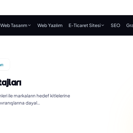
Web Tasarım
Web Yazılım
E-Ticaret Sitesi
SEO
Gra
rı
ajları
ri ile markaların hedef kitlelerine
avranışlarına dayal…