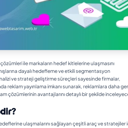
 çözümleri ile markaların hedef kitlelerine ulaşmasını
anışlarına dayalı hedefleme ve etkili segmentasyon
lizi ve strateji geliştirme süreçleri sayesinde firmalar,
mda reklam yayınlama imkanı sunarak, reklamlara daha gen
am çözümlerinin avantajlarını detaylı bir şekilde inceleyec
dir?
eflerine ulaşmalarını sağlayan çeşitli araç ve stratejiler iç