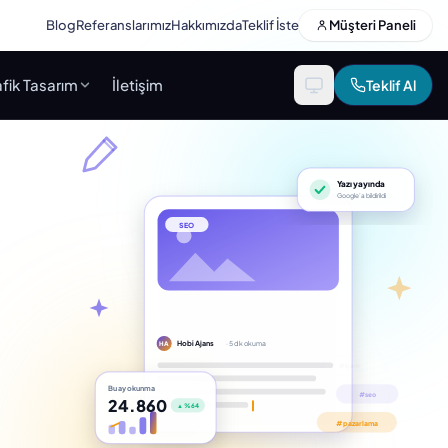
Blog
Referanslarımız
Hakkımızda
Teklif İste
Müşteri Paneli
fik Tasarım
İletişim
Teklif Al
Yazı yayında
Google’a bildirildi
SEO
Hobi Ajans
· 5 dk okuma
HA
Bu ay okunma
24.860
▲ %64