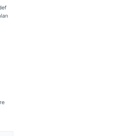
def
ları
ere