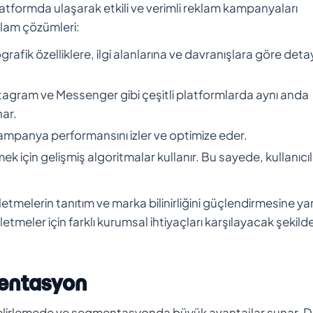
tformda ulaşarak etkili ve verimli reklam kampanyaları
klam çözümleri:
grafik özelliklere, ilgi alanlarına ve davranışlara göre detay
tagram ve Messenger gibi çeşitli platformlarda aynı anda
nar.
kampanya performansını izler ve optimize eder.
irmek için gelişmiş algoritmalar kullanır. Bu sayede, kullanıcıl
şletmelerin tanıtım ve marka bilinirliğini güçlendirmesine ya
meler için farklı kurumsal ihtiyaçları karşılayacak şekild
mentasyon
ni belirlemede ve segmentasyonda büyük avantajlar sunar. 