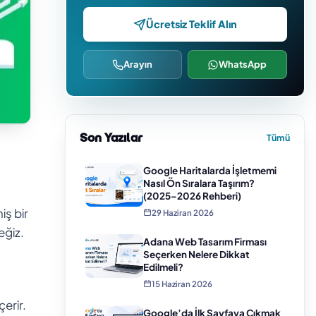
Ücretsiz Teklif Alın
Arayın
WhatsApp
Son Yazılar
Tümü
Google Haritalarda İşletmemi
Nasıl Ön Sıralara Taşırım?
(2025–2026 Rehberi)
iş bir
29 Haziran 2026
eğiz.
Adana Web Tasarım Firması
Seçerken Nelere Dikkat
Edilmeli?
15 Haziran 2026
erir.
Google’da İlk Sayfaya Çıkmak