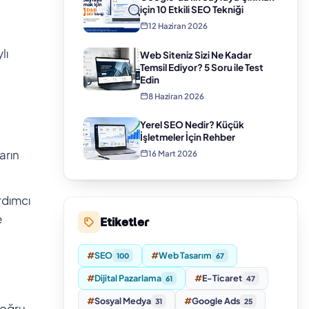
için 10 Etkili SEO Tekniği
12 Haziran 2026
lı
Web Siteniz Sizi Ne Kadar
Temsil Ediyor? 5 Soru ile Test
Edin
8 Haziran 2026
Yerel SEO Nedir? Küçük
İşletmeler İçin Rehber
arın
16 Mart 2026
rdımcı
e
Etiketler
#
SEO
#
Web Tasarım
100
67
#
Dijital Pazarlama
#
E-Ticaret
61
47
#
Sosyal Medya
#
Google Ads
31
25
Doğru