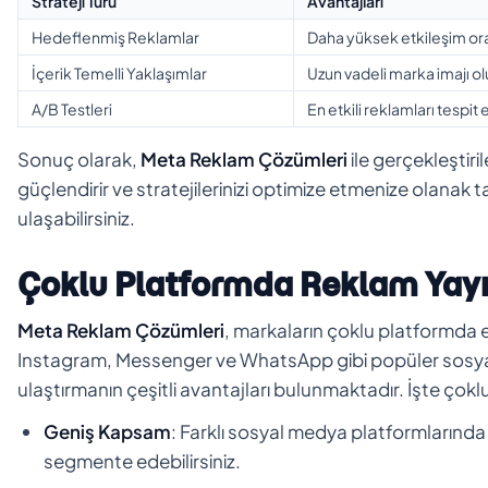
Strateji Türü
Avantajları
Hedeflenmiş Reklamlar
Daha yüksek etkileşim oran
İçerik Temelli Yaklaşımlar
Uzun vadeli marka imajı o
A/B Testleri
En etkili reklamları tespit
Sonuç olarak,
Meta Reklam Çözümleri
ile gerçekleştiri
güçlendirir ve stratejilerinizi optimize etmenize olanak 
ulaşabilirsiniz.
Çoklu Platformda Reklam Yay
Meta Reklam Çözümleri
, markaların çoklu platformda e
Instagram, Messenger ve WhatsApp gibi popüler sosyal 
ulaştırmanın çeşitli avantajları bulunmaktadır. İşte çokl
Geniş Kapsam
: Farklı sosyal medya platformlarında y
segmente edebilirsiniz.