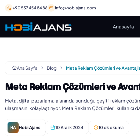
+90 537 454 84 86
info@hobiajans.com
Anasayfa
Ana Sayfa
Blog
Meta Reklam Çözümleri ve Avantajla
Meta Reklam Çözümleri ve Avant
Meta, dijital pazarlama alanında sunduğu çeşitli reklam çözümle
ulaşmasını kolaylaştırıyor. Meta Reklam Çözümleri, kullanıcı d
Hobi Ajans
10 Aralık 2024
10 dk okuma
HA