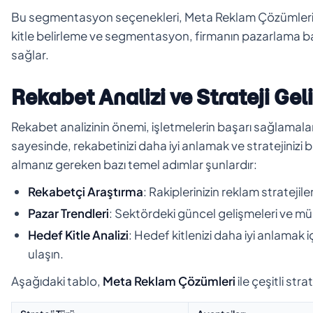
Bu segmentasyon seçenekleri, Meta Reklam Çözümleri kul
kitle belirleme ve segmentasyon, firmanın pazarlama ba
sağlar.
Rekabet Analizi ve Strateji Gel
Rekabet analizinin önemi, işletmelerin başarı sağlamaları
sayesinde, rekabetinizi daha iyi anlamak ve stratejini
almanız gereken bazı temel adımlar şunlardır:
Rekabetçi Araştırma
: Rakiplerinizin reklam stratejile
Pazar Trendleri
: Sektördeki güncel gelişmeleri ve müş
Hedef Kitle Analizi
: Hedef kitlenizi daha iyi anlamak 
ulaşın.
Aşağıdaki tablo,
Meta Reklam Çözümleri
ile çeşitli str