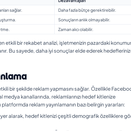
Dezavantajları
ları sağlar.
Daha fazla bütçe gerektirebilir.
luşturma.
Sonuçların anlık olmayabilir.
 etme.
Zaman alıcı olabilir.
len etkili bir rekabet analizi, işletmenizin pazardaki konum
tanır. Bu sayede, daha iyi sonuçlar elde ederek hedeflerini
ınlama
tkili bir şekilde reklam yapmasını sağlar. Özellikle Facebo
medya kanallarında, reklamlarınızı hedef kitlenize
u platformda reklam yayınlamanın bazı belirgin yararları:
er alarak, hedef kitlenizi çeşitli demografik özelliklere gö