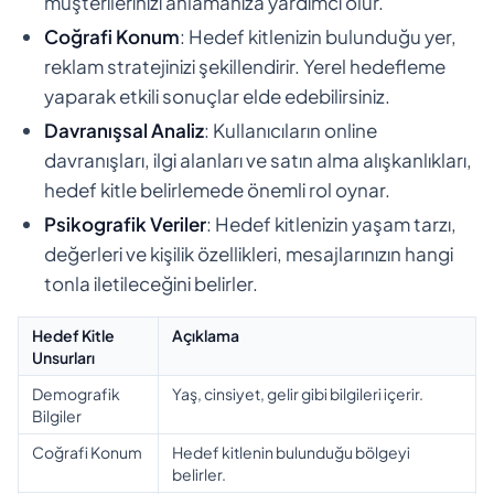
müşterilerinizi anlamanıza yardımcı olur.
Coğrafi Konum
: Hedef kitlenizin bulunduğu yer,
reklam stratejinizi şekillendirir. Yerel hedefleme
yaparak etkili sonuçlar elde edebilirsiniz.
Davranışsal Analiz
: Kullanıcıların online
davranışları, ilgi alanları ve satın alma alışkanlıkları,
hedef kitle belirlemede önemli rol oynar.
Psikografik Veriler
: Hedef kitlenizin yaşam tarzı,
değerleri ve kişilik özellikleri, mesajlarınızın hangi
tonla iletileceğini belirler.
Hedef Kitle
Açıklama
Unsurları
Demografik
Yaş, cinsiyet, gelir gibi bilgileri içerir.
Bilgiler
Coğrafi Konum
Hedef kitlenin bulunduğu bölgeyi
belirler.