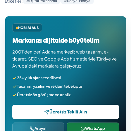
Etiketler:
#Dijital Pazarlama
#Sosyal Medya
HOBI AJANS
Markanızı dijitalde büyütelim
2001’den beri Adana merkezli; web tasarım, e-
ticaret, SEO ve Google Ads hizmetleriyle Türkiye ve
Avrupa’daki markalara çalışıyoruz.
25+ yıllık ajans tecrübesi
Tasarım, yazılım ve reklam tek ekipte
Ücretsiz ön görüşme ve analiz
Ücretsiz Teklif Alın
Arayın
WhatsApp