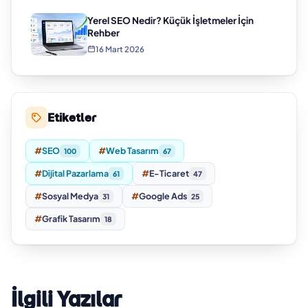
Yerel SEO Nedir? Küçük İşletmeler İçin
Rehber
16 Mart 2026
Etiketler
#
SEO
#
Web Tasarım
100
67
#
Dijital Pazarlama
#
E-Ticaret
61
47
#
Sosyal Medya
#
Google Ads
31
25
#
Grafik Tasarım
18
İlgili Yazılar