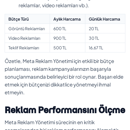
reklamlar, video reklamları vb.).
Bütçe Türü
Aylık Harcama
Günlük Harcama
Görüntü Reklamları
600 TL
20 TL
Video Reklamları
900 TL
30 TL
Teklif Reklamları
500 TL
16,67 TL
Özetle, Meta Reklam Yönetimi için etkili bir bütçe
planlaması, reklam kampanyalarınızın başarıyla
sonuçlanmasında belirleyici bir rol oynar. Başarı elde
etmek için bütçenizi dikkatlice yönetmeyi ihmal
etmeyin.
Reklam Performansını Ölçme
Meta Reklam Yönetimi sürecinin en kritik
aşamalarından biri reklam performansını ölçmektir.