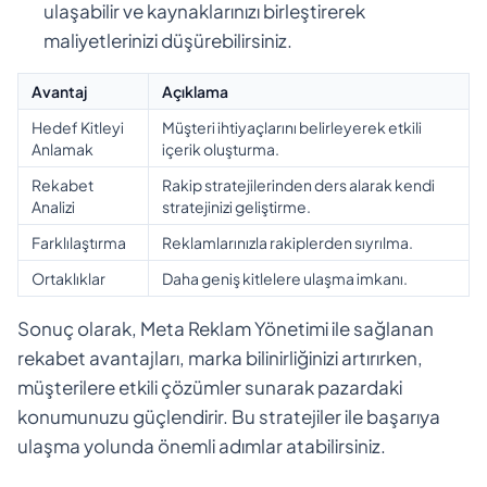
ulaşabilir ve kaynaklarınızı birleştirerek
maliyetlerinizi düşürebilirsiniz.
Avantaj
Açıklama
Hedef Kitleyi
Müşteri ihtiyaçlarını belirleyerek etkili
Anlamak
içerik oluşturma.
Rekabet
Rakip stratejilerinden ders alarak kendi
Analizi
stratejinizi geliştirme.
Farklılaştırma
Reklamlarınızla rakiplerden sıyrılma.
Ortaklıklar
Daha geniş kitlelere ulaşma imkanı.
Sonuç olarak, Meta Reklam Yönetimi ile sağlanan
rekabet avantajları, marka bilinirliğinizi artırırken,
müşterilere etkili çözümler sunarak pazardaki
konumunuzu güçlendirir. Bu stratejiler ile başarıya
ulaşma yolunda önemli adımlar atabilirsiniz.