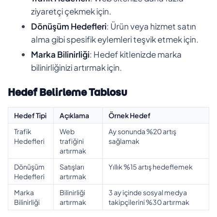
ziyaretçi çekmek için.
Dönüşüm Hedefleri
: Ürün veya hizmet satın
alma gibi spesifik eylemleri teşvik etmek için.
Marka Bilinirliği
: Hedef kitlenizde marka
bilinirliğinizi artırmak için.
Hedef Belirleme Tablosu
Hedef Tipi
Açıklama
Örnek Hedef
Trafik
Web
Ay sonunda %20 artış
Hedefleri
trafiğini
sağlamak
artırmak
Dönüşüm
Satışları
Yıllık %15 artış hedeflemek
Hedefleri
artırmak
Marka
Bilinirliği
3 ay içinde sosyal medya
Bilinirliği
artırmak
takipçilerini %30 artırmak