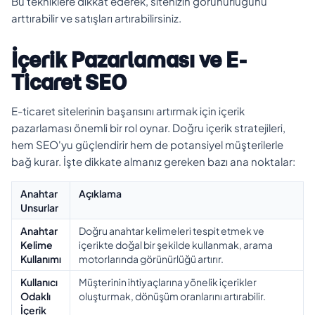
Bu tekniklere dikkat ederek, sitenizin görünürlüğünü
arttırabilir ve satışları artırabilirsiniz.
İçerik Pazarlaması ve E-
Ticaret SEO
E-ticaret sitelerinin başarısını artırmak için içerik
pazarlaması önemli bir rol oynar. Doğru içerik stratejileri,
hem SEO'yu güçlendirir hem de potansiyel müşterilerle
bağ kurar. İşte dikkate almanız gereken bazı ana noktalar:
Anahtar
Açıklama
Unsurlar
Anahtar
Doğru anahtar kelimeleri tespit etmek ve
Kelime
içerikte doğal bir şekilde kullanmak, arama
Kullanımı
motorlarında görünürlüğü artırır.
Kullanıcı
Müşterinin ihtiyaçlarına yönelik içerikler
Odaklı
oluşturmak, dönüşüm oranlarını artırabilir.
İçerik