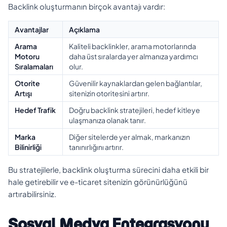
Backlink oluşturmanın birçok avantajı vardır:
Avantajlar
Açıklama
Arama
Kaliteli backlinkler, arama motorlarında
Motoru
daha üst sıralarda yer almanıza yardımcı
Sıralamaları
olur.
Otorite
Güvenilir kaynaklardan gelen bağlantılar,
Artışı
sitenizin otoritesini artırır.
Hedef Trafik
Doğru backlink stratejileri, hedef kitleye
ulaşmanıza olanak tanır.
Marka
Diğer sitelerde yer almak, markanızın
Bilinirliği
tanınırlığını artırır.
Bu stratejilerle, backlink oluşturma sürecini daha etkili bir
hale getirebilir ve e-ticaret sitenizin görünürlüğünü
artırabilirsiniz.
Sosyal Medya Entegrasyonu