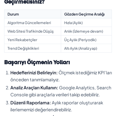
Geçirmelisiniz?
Durum
Gözden Geçirme Aralığı
Algoritma Güncellemeleri
Hızla (Aylık)
Web Sitesi Trafikinde Düşüş
Anlık (İzlemeye devam)
Yeni Rekabetçiler
Üç Aylık (Periyodik)
Trend Değişiklikleri
Altı Aylık (Analiz yap)
Başarıyı Ölçmenin Yolları
Hedeflerinizi Belirleyin:
Ölçmek istediğimiz KPI’ları
önceden tanımlamalıyız.
Analiz Araçları Kullanın:
Google Analytics, Search
Console gibi araçlarla verileri takip edebiliriz.
Düzenli Raporlama:
Aylık raporlar oluşturarak
ilerlememizi değerlendirebiliriz.