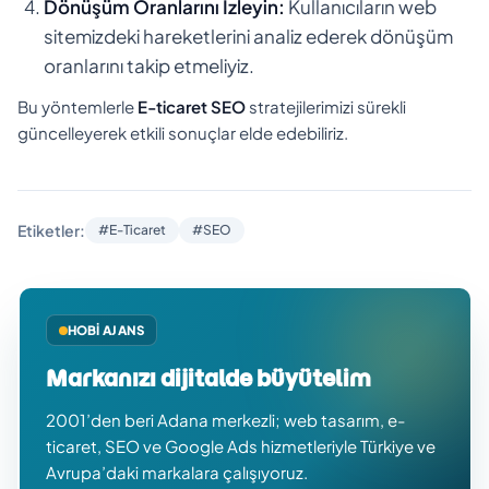
Dönüşüm Oranlarını İzleyin:
Kullanıcıların web
sitemizdeki hareketlerini analiz ederek dönüşüm
oranlarını takip etmeliyiz.
Bu yöntemlerle
E-ticaret SEO
stratejilerimizi sürekli
güncelleyerek etkili sonuçlar elde edebiliriz.
Etiketler:
#E-Ticaret
#SEO
HOBI AJANS
Markanızı dijitalde büyütelim
2001’den beri Adana merkezli; web tasarım, e-
ticaret, SEO ve Google Ads hizmetleriyle Türkiye ve
Avrupa’daki markalara çalışıyoruz.