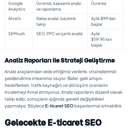
Google
Ücretsiz, kapsamlı analiz
Ücretsiz
Analytics
ve raporlama
Ahrefs
Rakip analizi, backlink
Aylık $99'dan
takip
başlar
SEMrush
SEO, PPC ve içerik analizi
Aylık
$119.95'ten
başlar
Analiz Raporları ile Strateji Geliştirme
Analiz araçlarından elde ettiğimiz verilerle, stratejilerimizi
şekillendirme imkanımız oluyor. Bizler, gelir artışını
hedeflerken, trafik kaynağını ve dönüşüm oranlarını
incelemeyi ihmal etmiyoruz. Analiz raporlarını düzenli olarak
takip edip, sonuçların ışığında gerekli değişiklikleri
yapmalıyız. Böylece
E-ticaret SEO
başarılarımızı artırabiliriz.
Gelecekte E-ticaret SEO