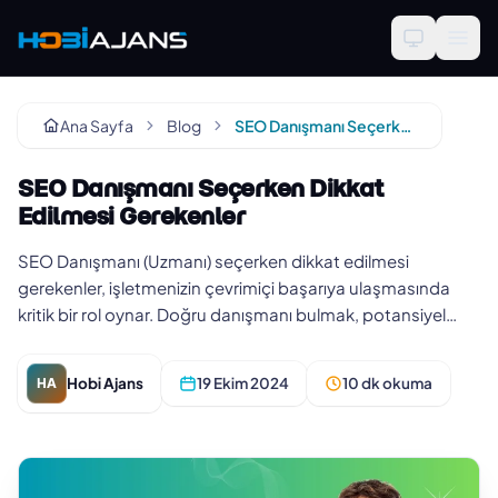
Ana Sayfa
Blog
SEO Danışmanı Seçerken Dikkat Edilmesi Gerekenler
SEO Danışmanı Seçerken Dikkat
Edilmesi Gerekenler
SEO Danışmanı (Uzmanı) seçerken dikkat edilmesi
gerekenler, işletmenizin çevrimiçi başarıya ulaşmasında
kritik bir rol oynar. Doğru danışmanı bulmak, potansiyel
müşteri ve gelir ar…
Hobi Ajans
19 Ekim 2024
10 dk okuma
HA