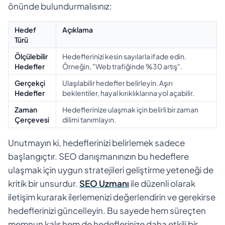
önünde bulundurmalısınız:
Hedef
Açıklama
Türü
Ölçülebilir
Hedeflerinizi kesin sayılarla ifade edin.
Hedefler
Örneğin, "Web trafiğinde %30 artış".
Gerçekçi
Ulaşılabilir hedefler belirleyin. Aşırı
Hedefler
beklentiler, hayal kırıklıklarına yol açabilir.
Zaman
Hedeflerinize ulaşmak için belirli bir zaman
Çerçevesi
dilimi tanımlayın.
Unutmayın ki, hedeflerinizi belirlemek sadece
başlangıçtır. SEO danışmanınızın bu hedeflere
ulaşmak için uygun stratejileri geliştirme yeteneği de
kritik bir unsurdur.
SEO Uzmanı
ile düzenli olarak
iletişim kurarak ilerlemenizi değerlendirin ve gerekirse
hedeflerinizi güncelleyin. Bu sayede hem süreçten
memnun kalır hem de hedeflerinize daha etkili bir