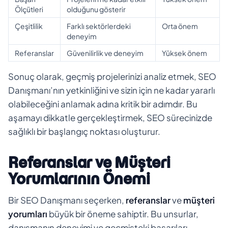
Ölçütleri
olduğunu gösterir
Çeşitlilik
Farklı sektörlerdeki
Orta önem
deneyim
Referanslar
Güvenilirlik ve deneyim
Yüksek önem
Sonuç olarak, geçmiş projelerinizi analiz etmek, SEO
Danışmanı’nın yetkinliğini ve sizin için ne kadar yararlı
olabileceğini anlamak adına kritik bir adımdır. Bu
aşamayı dikkatle gerçekleştirmek, SEO sürecinizde
sağlıklı bir başlangıç noktası oluşturur.
Referanslar ve Müşteri
Yorumlarının Önemi
Bir SEO Danışmanı seçerken,
referanslar
ve
müşteri
yorumları
büyük bir öneme sahiptir. Bu unsurlar,
danışmanın deneyimi ve geçmişteki başarıları