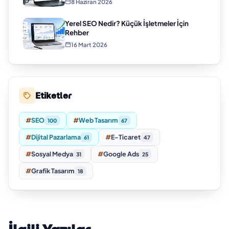
8 Haziran 2026
Yerel SEO Nedir? Küçük İşletmeler İçin
Rehber
16 Mart 2026
Etiketler
#
SEO
#
Web Tasarım
100
67
#
Dijital Pazarlama
#
E-Ticaret
61
47
#
Sosyal Medya
#
Google Ads
31
25
#
Grafik Tasarım
18