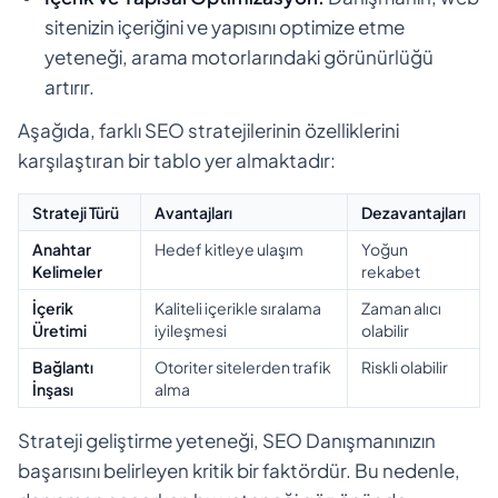
sitenizin içeriğini ve yapısını optimize etme
yeteneği, arama motorlarındaki görünürlüğü
artırır.
Aşağıda, farklı SEO stratejilerinin özelliklerini
karşılaştıran bir tablo yer almaktadır:
Strateji Türü
Avantajları
Dezavantajları
Anahtar
Hedef kitleye ulaşım
Yoğun
Kelimeler
rekabet
İçerik
Kaliteli içerikle sıralama
Zaman alıcı
Üretimi
iyileşmesi
olabilir
Bağlantı
Otoriter sitelerden trafik
Riskli olabilir
İnşası
alma
Strateji geliştirme yeteneği, SEO Danışmanınızın
başarısını belirleyen kritik bir faktördür. Bu nedenle,