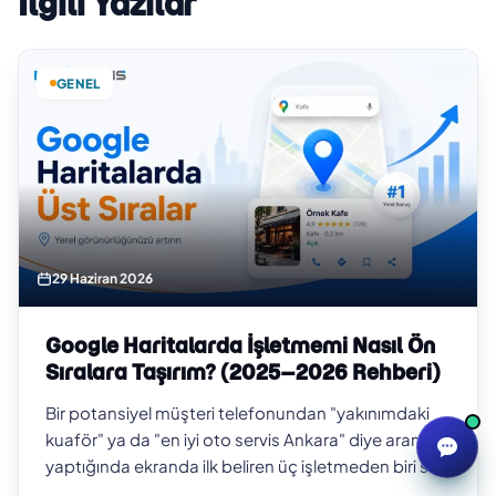
İlgili Yazılar
GENEL
29 Haziran 2026
Google Haritalarda İşletmemi Nasıl Ön
Sıralara Taşırım? (2025–2026 Rehberi)
Bir potansiyel müşteri telefonundan "yakınımdaki
kuaför" ya da "en iyi oto servis Ankara" diye arama
yaptığında ekranda ilk beliren üç işletmeden biri siz
değilseniz, o müşteriyi b…