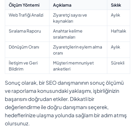
Ölçüm Yöntemi
Açıklama
Sıklık
Web Trafiği Analizi
Ziyaretçi sayısı ve
Aylık
kaynakları
Sıralama Raporu
Anahtar kelime
Haftalık
sıralamaları
Dönüşüm Oranı
Ziyaretçilerin eylem alma
Aylık
oranı
İletişim ve Geri
Müşteri memnuniyet
Sürekli
Bildirim
anketleri
Sonuç olarak, bir SEO danışmanının sonuç ölçümü
ve raporlama konusundaki yaklaşımı, işbirliğinizin
başarısını doğrudan etkiler. Dikkatli bir
değerlendirme ile doğru danışmanı seçerek,
hedeflerinize ulaşma yolunda sağlam bir adım atmış
olursunuz.