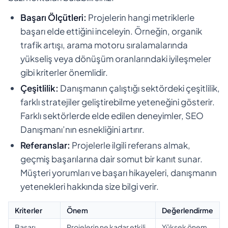
Başarı Ölçütleri:
Projelerin hangi metriklerle
başarı elde ettiğini inceleyin. Örneğin, organik
trafik artışı, arama motoru sıralamalarında
yükseliş veya dönüşüm oranlarındaki iyileşmeler
gibi kriterler önemlidir.
Çeşitlilik:
Danışmanın çalıştığı sektördeki çeşitlilik,
farklı stratejiler geliştirebilme yeteneğini gösterir.
Farklı sektörlerde elde edilen deneyimler, SEO
Danışmanı’nın esnekliğini artırır.
Referanslar:
Projelerle ilgili referans almak,
geçmiş başarılarına dair somut bir kanıt sunar.
Müşteri yorumları ve başarı hikayeleri, danışmanın
yetenekleri hakkında size bilgi verir.
Kriterler
Önem
Değerlendirme
Başarı
Projelerin ne kadar etkili
Yüksek önem