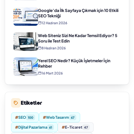
Google’da İlk Sayfaya Çıkmak için 10 Etkili
SEO Tekniği
12 Haziran 2026
Web Siteniz Sizi Ne Kadar Temsil Ediyor? 5
Soru ile Test Edin
8 Haziran 2026
Yerel SEO Nedir? Küçük İşletmeler İçin
Rehber
16 Mart 2026
Etiketler
#
SEO
#
Web Tasarım
100
67
#
Dijital Pazarlama
#
E-Ticaret
61
47