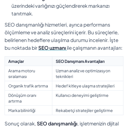
üzerindeki varlığınızı güçlendirerek markanızı
tanıtmak.
SEO danışmanlığı hizmetleri, ayrıca performans
ölçümleme ve analiz süreçlerini içerir. Bu süreçlerle,
belirlenen hedeflere ulaşılma durumu incelenir. İşte
bu noktada bir
SEO uzmanı
ile çalışmanın avantajları:
Amaçlar
SEO Danışmanı Avantajları
Arama motoru
Uzman analiz ve optimizasyon
sıralaması
teknikleri
Organik trafik artırma
Hedef kitleye ulaşma stratejileri
Dönüşüm oranı
Kullanıcı deneyimi geliştirme
artırma
Marka bilinirliği
Rekabetçi stratejiler geliştirme
Sonuç olarak,
SEO danışmanlığı
, işletmenizin dijital