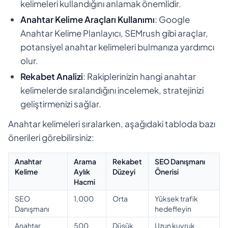
kelimeleri kullandığını anlamak önemlidir.
Anahtar Kelime Araçları Kullanımı
: Google
Anahtar Kelime Planlayıcı, SEMrush gibi araçlar,
potansiyel anahtar kelimeleri bulmanıza yardımcı
olur.
Rekabet Analizi
: Rakiplerinizin hangi anahtar
kelimelerde sıralandığını incelemek, stratejinizi
geliştirmenizi sağlar.
Anahtar kelimeleri sıralarken, aşağıdaki tabloda bazı
önerileri görebilirsiniz:
Anahtar
Arama
Rekabet
SEO Danışmanı
Kelime
Aylık
Düzeyi
Önerisi
Hacmi
SEO
1,000
Orta
Yüksek trafik
Danışmanı
hedefleyin
Anahtar
500
Düşük
Uzun kuyruk