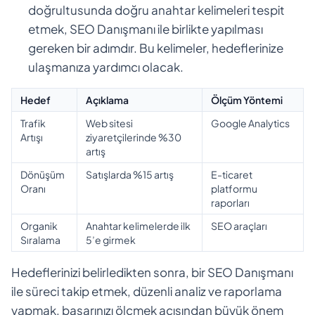
doğrultusunda doğru anahtar kelimeleri tespit
etmek, SEO Danışmanı ile birlikte yapılması
gereken bir adımdır. Bu kelimeler, hedeflerinize
ulaşmanıza yardımcı olacak.
Hedef
Açıklama
Ölçüm Yöntemi
Trafik
Web sitesi
Google Analytics
Artışı
ziyaretçilerinde %30
artış
Dönüşüm
Satışlarda %15 artış
E-ticaret
Oranı
platformu
raporları
Organik
Anahtar kelimelerde ilk
SEO araçları
Sıralama
5’e girmek
Hedeflerinizi belirledikten sonra, bir SEO Danışmanı
ile süreci takip etmek, düzenli analiz ve raporlama
yapmak, başarınızı ölçmek açısından büyük önem