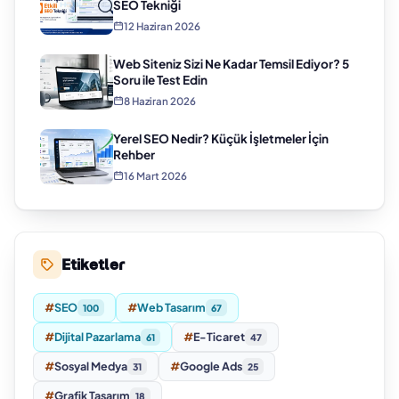
SEO Tekniği
12 Haziran 2026
Web Siteniz Sizi Ne Kadar Temsil Ediyor? 5
Soru ile Test Edin
8 Haziran 2026
Yerel SEO Nedir? Küçük İşletmeler İçin
Rehber
16 Mart 2026
Etiketler
#
SEO
#
Web Tasarım
100
67
#
Dijital Pazarlama
#
E-Ticaret
61
47
#
Sosyal Medya
#
Google Ads
31
25
#
Grafik Tasarım
18