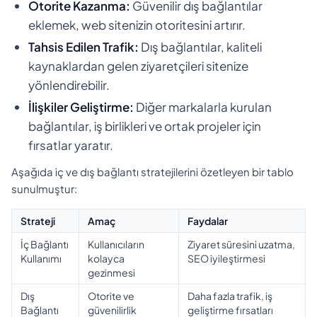
Otorite Kazanma:
Güvenilir dış bağlantılar
eklemek, web sitenizin otoritesini artırır.
Tahsis Edilen Trafik:
Dış bağlantılar, kaliteli
kaynaklardan gelen ziyaretçileri sitenize
yönlendirebilir.
İlişkiler Geliştirme:
Diğer markalarla kurulan
bağlantılar, iş birlikleri ve ortak projeler için
fırsatlar yaratır.
Aşağıda iç ve dış bağlantı stratejilerini özetleyen bir tablo
sunulmuştur:
Strateji
Amaç
Faydalar
İç Bağlantı
Kullanıcıların
Ziyaret süresini uzatma,
Kullanımı
kolayca
SEO iyileştirmesi
gezinmesi
Dış
Otorite ve
Daha fazla trafik, iş
Bağlantı
güvenilirlik
geliştirme fırsatları