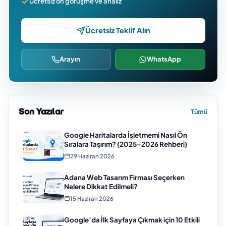
Ücretsiz ön görüşme ve analiz
Ücretsiz Teklif Alın
Arayın
WhatsApp
Son Yazılar
Tümü
Google Haritalarda İşletmemi Nasıl Ön
Sıralara Taşırım? (2025–2026 Rehberi)
29 Haziran 2026
Adana Web Tasarım Firması Seçerken
Nelere Dikkat Edilmeli?
15 Haziran 2026
Google’da İlk Sayfaya Çıkmak için 10 Etkili