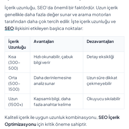
İçerik uzunluğu, SEO'da önemli bir faktördür. Uzun içerik
genellikle daha fazla değer sunar ve arama motorları
tarafından daha çok tercih edilir. İşte içerik uzunluğu ve
SEO
ilişkisini etkileyen başlıca noktalar:
İçerik
Avantajları
Dezavantajları
Uzunluğu
Kısa
Hızlı okunabilir, çabuk
Detay eksikliği
(300-
bilgi verir
500)
Orta
Daha derinlemesine
Uzun süre dikkat
(500-
analiz sunar
çekmeyebilir
1500)
Uzun
Kapsamlı bilgi, daha
Okuyucu sıkılabilir
(1500+)
fazla anahtar kelime
Kaliteli içerik ile uygun uzunluk kombinasyonu,
SEO İçerik
Optimizasyonu
için kritik öneme sahiptir.