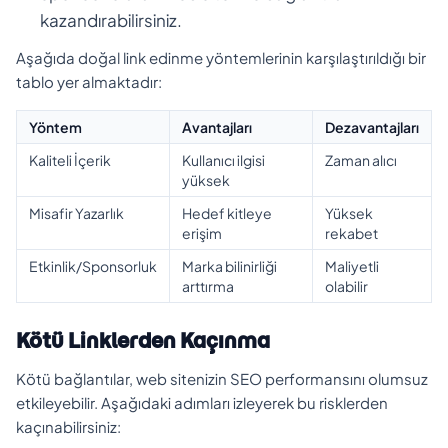
kazandırabilirsiniz.
Aşağıda doğal link edinme yöntemlerinin karşılaştırıldığı bir
tablo yer almaktadır:
Yöntem
Avantajları
Dezavantajları
Kaliteli İçerik
Kullanıcı ilgisi
Zaman alıcı
yüksek
Misafir Yazarlık
Hedef kitleye
Yüksek
erişim
rekabet
Etkinlik/Sponsorluk
Marka bilinirliği
Maliyetli
arttırma
olabilir
Kötü Linklerden Kaçınma
Kötü bağlantılar, web sitenizin SEO performansını olumsuz
etkileyebilir. Aşağıdaki adımları izleyerek bu risklerden
kaçınabilirsiniz: