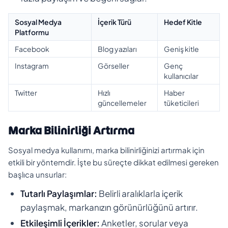
Sosyal Medya
İçerik Türü
Hedef Kitle
Platformu
Facebook
Blog yazıları
Geniş kitle
Instagram
Görseller
Genç
kullanıcılar
Twitter
Hızlı
Haber
güncellemeler
tüketicileri
Marka Bilinirliği Artırma
Sosyal medya kullanımı, marka bilinirliğinizi artırmak için
etkili bir yöntemdir. İşte bu süreçte dikkat edilmesi gereken
başlıca unsurlar:
Tutarlı Paylaşımlar:
Belirli aralıklarla içerik
paylaşmak, markanızın görünürlüğünü artırır.
Etkileşimli İçerikler:
Anketler, sorular veya