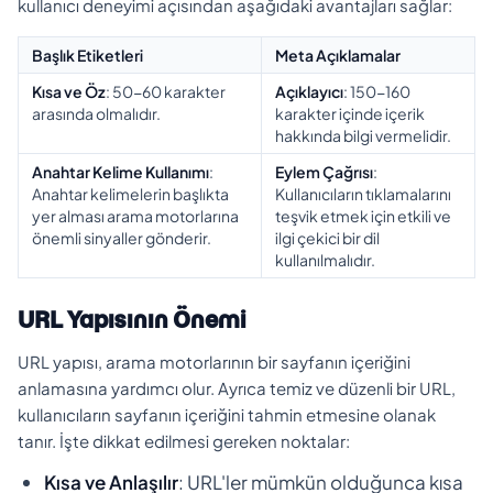
kullanıcı deneyimi açısından aşağıdaki avantajları sağlar:
Başlık Etiketleri
Meta Açıklamalar
Kısa ve Öz
: 50-60 karakter
Açıklayıcı
: 150-160
arasında olmalıdır.
karakter içinde içerik
hakkında bilgi vermelidir.
Anahtar Kelime Kullanımı
:
Eylem Çağrısı
:
Anahtar kelimelerin başlıkta
Kullanıcıların tıklamalarını
yer alması arama motorlarına
teşvik etmek için etkili ve
önemli sinyaller gönderir.
ilgi çekici bir dil
kullanılmalıdır.
URL Yapısının Önemi
URL yapısı, arama motorlarının bir sayfanın içeriğini
anlamasına yardımcı olur. Ayrıca temiz ve düzenli bir URL,
kullanıcıların sayfanın içeriğini tahmin etmesine olanak
tanır. İşte dikkat edilmesi gereken noktalar:
Kısa ve Anlaşılır
: URL'ler mümkün olduğunca kısa