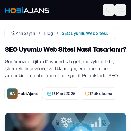
Ana Sayfa
Blog
SEO Uyumlu Web Sitesi Nasıl Tasarlanır?
SEO Uyumlu Web Sitesi Nasıl Tasarlanır?
Günümüzde dijital dünyanın hızla gelişmesiyle birlikte,
işletmelerin çevrimiçi varlıklarını güçlendirmeleri her
zamankinden daha önemli hale geldi. Bu noktada, SEO
Uyumlu Web Sites…
Hobi Ajans
16 Mart 2025
17 dk okuma
HA