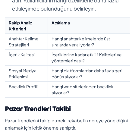
atın. Kullanıcıların hangi özelliklerle daha fazla
etkileşimde bulunduğunu belirleyin.
Rakip Analiz
Açıklama
Kriterleri
Anahtar Kelime
Hangi anahtar kelimelerde üst
Stratejileri
sıralarda yer alıyorlar?
İçerik Kalitesi
İçerikleri ne kadar etkili? Kaliteleri ve
yöntemleri nasıl?
Sosyal Medya
Hangi platformlardan daha fazla geri
Etkileşimi
dönüş alıyorlar?
Backlink Profili
Hangi web sitelerinden backlink
alıyorlar?
Pazar Trendleri Takibi
Pazar trendlerini takip etmek, rekabetin nereye yöneldiğini
anlamak için kritik öneme sahiptir.