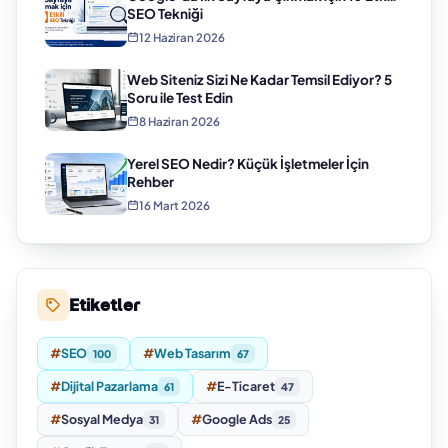
SEO Tekniği
12 Haziran 2026
Web Siteniz Sizi Ne Kadar Temsil Ediyor? 5
Soru ile Test Edin
8 Haziran 2026
Yerel SEO Nedir? Küçük İşletmeler İçin
Rehber
16 Mart 2026
Etiketler
#
SEO
#
Web Tasarım
100
67
#
Dijital Pazarlama
#
E-Ticaret
61
47
#
Sosyal Medya
#
Google Ads
31
25