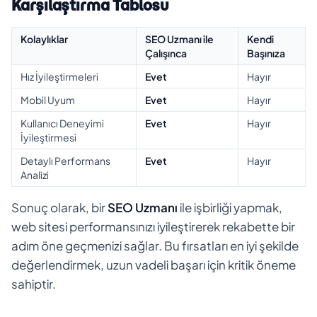
Karşılaştırma Tablosu
Kolaylıklar
SEO Uzmanı ile
Kendi
Çalışınca
Başınıza
Hız İyileştirmeleri
Evet
Hayır
Mobil Uyum
Evet
Hayır
Kullanıcı Deneyimi
Evet
Hayır
İyileştirmesi
Detaylı Performans
Evet
Hayır
Analizi
Sonuç olarak, bir
SEO Uzmanı
ile işbirliği yapmak,
web sitesi performansınızı iyileştirerek rekabette bir
adım öne geçmenizi sağlar. Bu fırsatları en iyi şekilde
değerlendirmek, uzun vadeli başarı için kritik öneme
sahiptir.