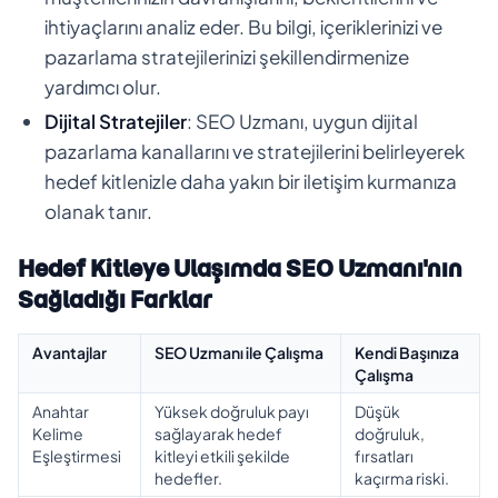
ihtiyaçlarını analiz eder. Bu bilgi, içeriklerinizi ve
pazarlama stratejilerinizi şekillendirmenize
yardımcı olur.
Dijital Stratejiler
: SEO Uzmanı, uygun dijital
pazarlama kanallarını ve stratejilerini belirleyerek
hedef kitlenizle daha yakın bir iletişim kurmanıza
olanak tanır.
Hedef Kitleye Ulaşımda SEO Uzmanı'nın
Sağladığı Farklar
Avantajlar
SEO Uzmanı ile Çalışma
Kendi Başınıza
Çalışma
Anahtar
Yüksek doğruluk payı
Düşük
Kelime
sağlayarak hedef
doğruluk,
Eşleştirmesi
kitleyi etkili şekilde
fırsatları
hedefler.
kaçırma riski.