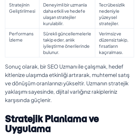
Stratejinin
Deneyimli bir uzmanla
Tecrübesizlik
Geliştirilmesi
daha etkili ve hedefe
nedeniyle
ulaşan stratejiler
yüzeysel
kurulabilir.
stratejiler.
Performans
Sürekli güncellemelerle
Verimsiz ve
İzleme
takip eder, anlık
düzensiz takip,
iyileştirme önerilerinde
fırsatların
bulunur.
kaçıralması.
Sonuç olarak, bir SEO Uzmanı ile çalışmak, hedef
kitlenize ulaşımda etkinliği artırarak, muhtemel satış
ve dönüşüm oranlarınızı yükseltir. Uzmanın stratejik
yaklaşımı sayesinde, dijital varlığınız rakipleriniz
karşısında güçlenir.
Stratejik Planlama ve
Uygulama