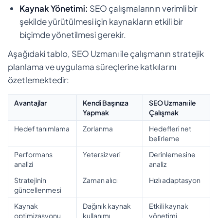
Kaynak Yönetimi:
SEO çalışmalarının verimli bir
şekilde yürütülmesi için kaynakların etkili bir
biçimde yönetilmesi gerekir.
Aşağıdaki tablo, SEO Uzmanı ile çalışmanın stratejik
planlama ve uygulama süreçlerine katkılarını
özetlemektedir:
Avantajlar
Kendi Başınıza
SEO Uzmanı ile
Yapmak
Çalışmak
Hedef tanımlama
Zorlanma
Hedefleri net
belirleme
Performans
Yetersiz veri
Derinlemesine
analizi
analiz
Stratejinin
Zaman alıcı
Hızlı adaptasyon
güncellenmesi
Kaynak
Dağınık kaynak
Etkili kaynak
optimizasyonu
kullanımı
yönetimi