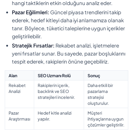
hangi taktiklerin etkin olduğunu analiz eder.
Pazar Eğilimleri:
Güncel piyasa trendlerini takip
ederek, hedef kitleyi daha iyi anlamamıza olanak
tanır. Böylece, tüketici taleplerine uygun içerikler
geliştirilebilir.
Stratejik Fırsatlar:
Rekabet analizi, işletmelere
yeni fırsatlar sunar. Bu sayede, pazar boşluklarını
tespit ederek, rakiplerin önüne geçebiliriz.
Alan
SEO Uzmanı Rolü
Sonuç
Rekabet
Rakiplerin içerik,
Daha etkili bir
Analizi
backlink ve SEO
pazarlama
stratejileri incelenir.
stratejisi
oluşturulur.
Pazar
Hedef kitle analizi
Müşteri
Araştırması
yapılır.
ihtiyaçlarına uygun
çözümler geliştirilir.