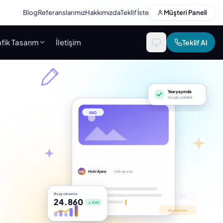
Blog
Referanslarımız
Hakkımızda
Teklif İste
Müşteri Paneli
fik Tasarım
İletişim
Teklif Al
Yazı yayında
Google’a bildirildi
SEO
Hobi Ajans
· 5 dk okuma
HA
Bu ay okunma
24.860
▲ %64