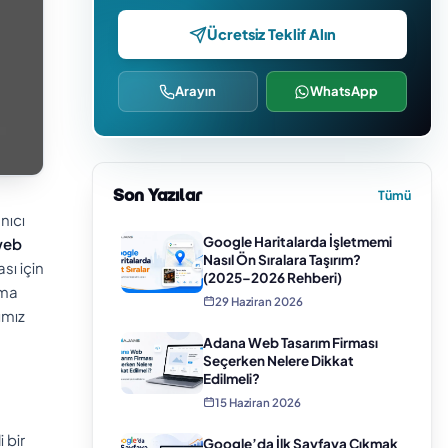
Ücretsiz Teklif Alın
Arayın
WhatsApp
Son Yazılar
Tümü
nıcı
Google Haritalarda İşletmemi
web
Nasıl Ön Sıralara Taşırım?
sı için
(2025–2026 Rehberi)
lma
29 Haziran 2026
ımız
Adana Web Tasarım Firması
Seçerken Nelere Dikkat
Edilmeli?
15 Haziran 2026
 bir
Google’da İlk Sayfaya Çıkmak