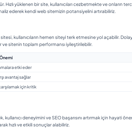
r. Hızlı yüklenen bir site, kullanıcıları cezbetmekte ve onların terci
liz ederek kendi web sitemizin potansiyelini artırabiliriz.
itesi, kullanıcıların hemen siteyi terk etmesine yol açabilir. Dolay
ir ve sitenin toplam performansı iyileştirilebilir.
n Önemi
amalara etki eder
şı avantaj sağlar
karşılamak için kritik
, kullanıcı deneyimini ve SEO başarısını artırmak için hayati ön
k hızlı ve etkili sonuçlar alabiliriz.