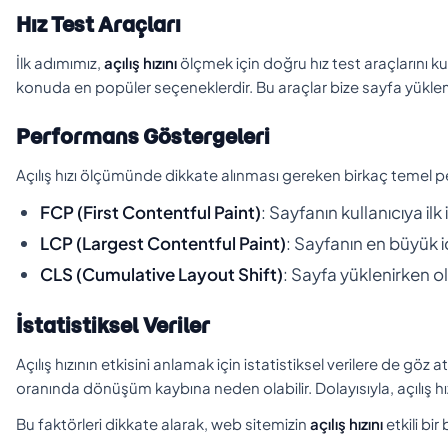
Hız Test Araçları
İlk adımımız,
açılış hızını
ölçmek için doğru hız test araçlarını
konuda en popüler seçeneklerdir. Bu araçlar bize sayfa yüklem
Performans Göstergeleri
Açılış hızı ölçümünde dikkate alınması gereken birkaç temel 
FCP (First Contentful Paint)
: Sayfanın kullanıcıya ilk
LCP (Largest Contentful Paint)
: Sayfanın en büyük i
CLS (Cumulative Layout Shift)
: Sayfa yüklenirken 
İstatistiksel Veriler
Açılış hızının etkisini anlamak için istatistiksel verilere de gö
oranında dönüşüm kaybına neden olabilir. Dolayısıyla, açılış 
Bu faktörleri dikkate alarak, web sitemizin
açılış hızını
etkili bir