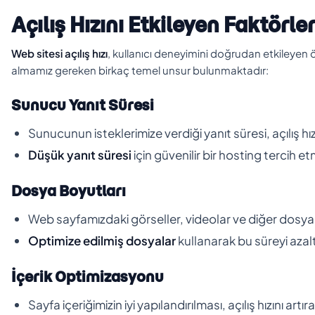
Açılış Hızını Etkileyen Faktörle
Web sitesi açılış hızı
, kullanıcı deneyimini doğrudan etkileyen ö
almamız gereken birkaç temel unsur bulunmaktadır:
Sunucu Yanıt Süresi
Sunucunun isteklerimize verdiği yanıt süresi, açılış hı
Düşük yanıt süresi
için güvenilir bir hosting tercih e
Dosya Boyutları
Web sayfamızdaki görseller, videolar ve diğer dosyalar
Optimize edilmiş dosyalar
kullanarak bu süreyi azalta
İçerik Optimizasyonu
Sayfa içeriğimizin iyi yapılandırılması, açılış hızını artırab