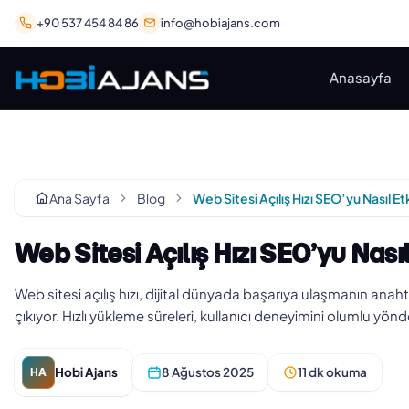
+90 537 454 84 86
info@hobiajans.com
Anasayfa
Ana Sayfa
Blog
Web Sitesi Açılış Hızı SEO’yu Nasıl Et
Web Sitesi Açılış Hızı SEO’yu Nasıl
Web sitesi açılış hızı, dijital dünyada başarıya ulaşmanın anaht
çıkıyor. Hızlı yükleme süreleri, kullanıcı deneyimini olumlu yönd
Hobi Ajans
8 Ağustos 2025
11 dk okuma
HA