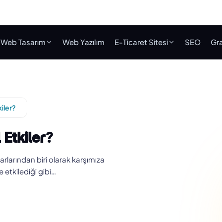
Web Tasarım
Web Yazılım
E-Ticaret Sitesi
SEO
Gra
kiler?
 Etkiler?
arlarından biri olarak karşımıza
e etkilediği gibi…