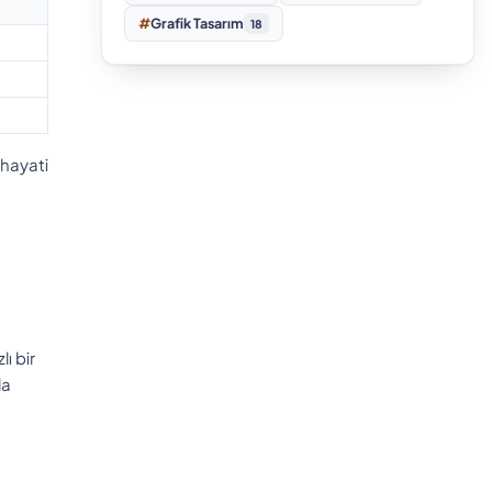
#
Grafik Tasarım
18
 hayati
ı bir
la