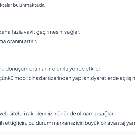
oktalar bulunmaktadır.
 daha fazla vakit geçirmesini sağlar.
a oranını artırır.
ek, dönüşüm oranlarını olumlu yönde etkiler.
r; çünkü mobil cihazlar üzerinden yapılan ziyaretlerde açılış h
web siteleri rakiplerimizin önünde olmamızı sağlar.
rcih ettiği için, bu durum markamız için büyük bir avantaj yara