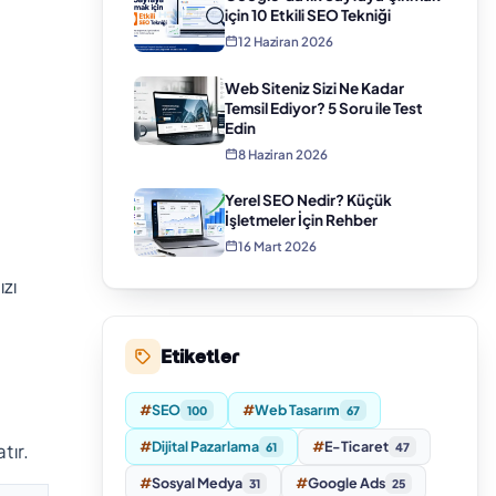
için 10 Etkili SEO Tekniği
12 Haziran 2026
Web Siteniz Sizi Ne Kadar
Temsil Ediyor? 5 Soru ile Test
Edin
8 Haziran 2026
Yerel SEO Nedir? Küçük
İşletmeler İçin Rehber
16 Mart 2026
ızı
Etiketler
#
SEO
#
Web Tasarım
100
67
#
Dijital Pazarlama
#
E-Ticaret
tır.
61
47
#
Sosyal Medya
#
Google Ads
31
25