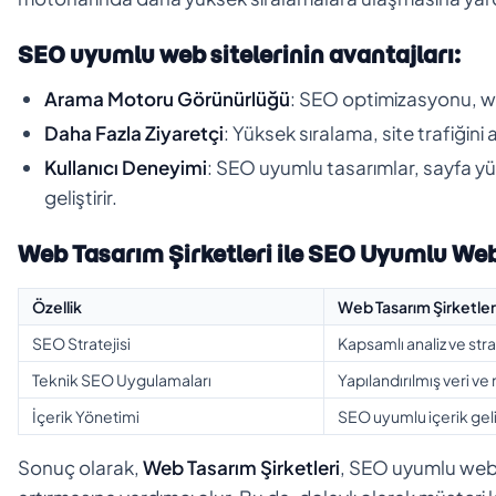
SEO uyumlu web sitelerinin avantajları:
Arama Motoru Görünürlüğü
: SEO optimizasyonu, we
Daha Fazla Ziyaretçi
: Yüksek sıralama, site trafiğini 
Kullanıcı Deneyimi
: SEO uyumlu tasarımlar, sayfa yü
geliştirir.
Web Tasarım Şirketleri ile SEO Uyumlu Web
Özellik
Web Tasarım Şirketleri
SEO Stratejisi
Kapsamlı analiz ve stra
Teknik SEO Uygulamaları
Yapılandırılmış veri ve
İçerik Yönetimi
SEO uyumlu içerik gel
Sonuç olarak,
Web Tasarım Şirketleri
, SEO uyumlu web s