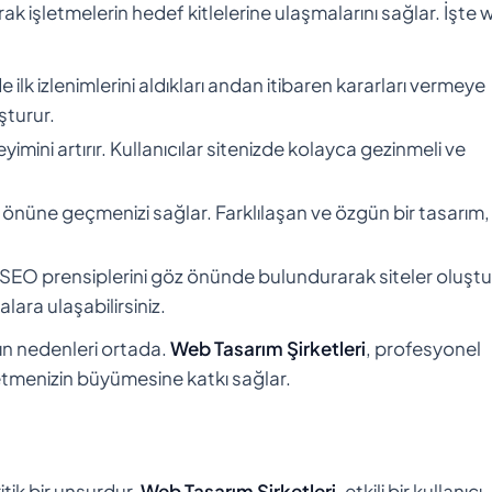
arak işletmelerin hedef kitlelerine ulaşmalarını sağlar. İşte
de ilk izlenimlerini aldıkları andan itibaren kararları vermeye
şturur.
eyimini artırır. Kullanıcılar sitenizde kolayca gezinmeli ve
in önüne geçmenizi sağlar. Farklılaşan ve özgün bir tasarım,
 SEO prensiplerini göz önünde bulundurarak siteler oluştu
ra ulaşabilirsiniz.
ın nedenleri ortada.
Web Tasarım Şirketleri
, profesyonel
işletmenizin büyümesine katkı sağlar.
itik bir unsurdur.
Web Tasarım Şirketleri
, etkili bir kullanıcı