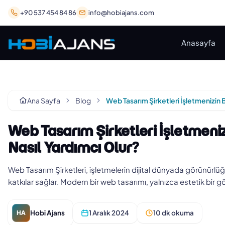
+90 537 454 84 86
info@hobiajans.com
Anasayfa
Ana Sayfa
Blog
Web Tasarım Şirketleri İşletmen
Nasıl Yardımcı Olur?
Web Tasarım Şirketleri, işletmelerin dijital dünyada görünürl
katkılar sağlar. Modern bir web tasarımı, yalnızca estetik bir
Hobi Ajans
1 Aralık 2024
10 dk okuma
HA