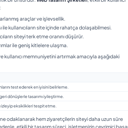
:
arlanmış araçlar ve işlevsellik.
ı ile kullanıcıların site içinde rahatça dolaşabilmesi.
cıların siteyi terk etme oranını düşürür.
ımlar ile geniş kitlelere ulaşma.
 ve kullanıcı memnuniyetini artırmak amacıyla aşağıdaki
larını test ederek en iyisini belirleme.
 geri dönüşlerle tasarımı iyileştirme.
ı izleyip eksiklikleri tespit etme.
mine odaklanarak hem ziyaretçilerin siteyi daha uzun süre
denle, etkili bir tasarım süreci, işletmenizin çevrimiçi başar