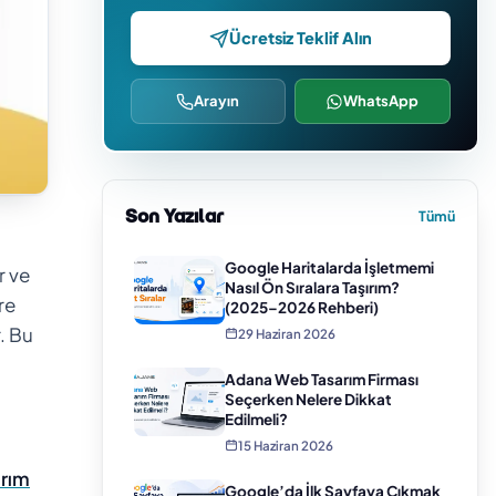
Ücretsiz Teklif Alın
Arayın
WhatsApp
Son Yazılar
Tümü
Google Haritalarda İşletmemi
r ve
Nasıl Ön Sıralara Taşırım?
re
(2025–2026 Rehberi)
r. Bu
29 Haziran 2026
Adana Web Tasarım Firması
Seçerken Nelere Dikkat
Edilmeli?
15 Haziran 2026
rım
Google’da İlk Sayfaya Çıkmak