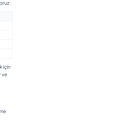
oruz:
 için
r ve
eme