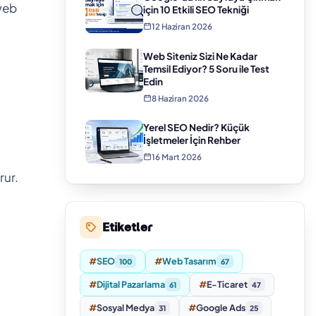
 web
için 10 Etkili SEO Tekniği
12 Haziran 2026
Web Siteniz Sizi Ne Kadar
Temsil Ediyor? 5 Soru ile Test
Edin
8 Haziran 2026
Yerel SEO Nedir? Küçük
İşletmeler İçin Rehber
16 Mart 2026
rur.
Etiketler
#
SEO
#
Web Tasarım
100
67
#
Dijital Pazarlama
#
E-Ticaret
61
47
#
Sosyal Medya
#
Google Ads
31
25