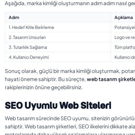
Aşağıda, marka kimliği oluşturmanın adım adım nasıl gerç
Adım
Açıklama
1. Hedef Kitle Belirleme
Potansiyel 
2. Tasarım Unsurları
Logo ve re
3. Tutarlılık Sağlama
Tüm platfo
4. Kullanıcı Deneyimi
Kullanıcı 
Sonuç olarak, güçlü bir marka kimliği oluşturmak, potan
hayati öneme sahiptir. Bu süreçte,
web tasarım şirketle
rakiplerinizin önüne geçebilirsiniz.
SEO Uyumlu Web Siteleri
Web tasarım sürecinde SEO uyumu, sitenizin görünürlüğü
sahiptir. Web tasarım şirketleri, SEO ilkelerini dikkate 
motorlarında daha yüksek sıralamalara ulaşmasına yard