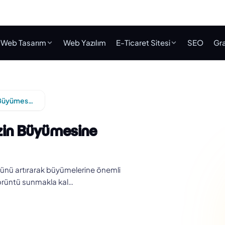
Web Tasarım
Web Yazılım
E-Ticaret Sitesi
SEO
Gra
Web Tasarım Şirketleri İşletmenizin Büyümesine Nasıl Yardımcı Olur?
izin Büyümesine
üğünü artırarak büyümelerine önemli
 görüntü sunmakla kal…