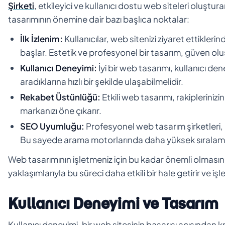
Şirketi
, etkileyici ve kullanıcı dostu web siteleri oluştur
tasarımının önemine dair bazı başlıca noktalar:
İlk İzlenim:
Kullanıcılar, web sitenizi ziyaret ettiklerin
başlar. Estetik ve profesyonel bir tasarım, güven olu
Kullanıcı Deneyimi:
İyi bir web tasarımı, kullanıcı den
aradıklarına hızlı bir şekilde ulaşabilmelidir.
Rekabet Üstünlüğü:
Etkili web tasarımı, rakipleriniz
markanızı öne çıkarır.
SEO Uyumluğu:
Profesyonel web tasarım şirketleri,
Bu sayede arama motorlarında daha yüksek sıralamala
Web tasarımının işletmeniz için bu kadar önemli olmasın
yaklaşımlarıyla bu süreci daha etkili bir hale getirir ve 
Kullanıcı Deneyimi ve Tasarım
Kullanıcı deneyimi, bir web sitesinin başarısı açısından kr