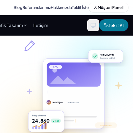
Blog
Referanslarımız
Hakkımızda
Teklif İste
Müşteri Paneli
fik Tasarım
İletişim
Teklif Al
Yazı yayında
Google’a bildirildi
SEO
Hobi Ajans
· 5 dk okuma
HA
Bu ay okunma
24.860
▲ %64