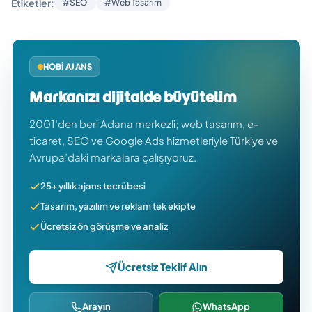
Etiketler:
#SEO
#Web Tasarım
HOBI AJANS
Markanızı dijitalde büyütelim
2001’den beri Adana merkezli; web tasarım, e-
ticaret, SEO ve Google Ads hizmetleriyle Türkiye ve
Avrupa’daki markalara çalışıyoruz.
25+ yıllık ajans tecrübesi
Tasarım, yazılım ve reklam tek ekipte
Ücretsiz ön görüşme ve analiz
Ücretsiz Teklif Alın
Arayın
WhatsApp