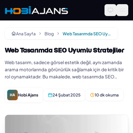
Ana Sayfa
Blog
Web Tasarımda SEO Uyumlu Stratejiler
Web Tasarımda SEO Uyumlu Stratejiler
Web tasarım, sadece görsel estetik değil, aynı zamanda
arama motorlarında görünürlük sağlamak için de kritik bir
rol oynamaktadır. Bu makalede, web tasarımda SEO
uyumlu stratejiler…
Hobi Ajans
24 Şubat 2025
10 dk okuma
HA