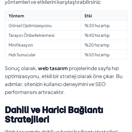
yöntemleri ve etkilerini karşılaştırabilirsiniz:
Yöntem
Etki
Görsel Optimizasyonu
%30 hız artışı
Tarayıcı Önbelleklemesi
%40 hız artışı
Minifikasyon
%20 hız artışı
Hızlı Sunucular
%50 hız artışı
Sonuç olarak,
web tasarım
projelerinde sayfa hızı
optimizasyonu, etkili bir strateji olarak öne çıkar. Bu
adımlar, sitenizin kullanıcı deneyimini ve SEO
performansını artıracaktır.
Dahili ve Harici Bağlantı
Stratejileri
Web tasarımda dahili ve harici bağlantı stratejileri,