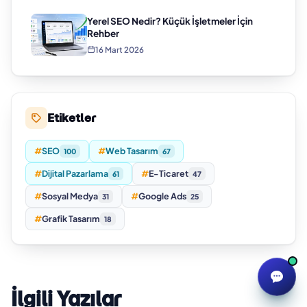
Yerel SEO Nedir? Küçük İşletmeler İçin
Rehber
16 Mart 2026
Etiketler
#
SEO
#
Web Tasarım
100
67
#
Dijital Pazarlama
#
E-Ticaret
61
47
#
Sosyal Medya
#
Google Ads
31
25
#
Grafik Tasarım
18
İlgili Yazılar