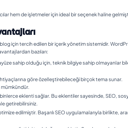
lar hem de işletmeler için ideal bir seçenek haline gelmişt
antajları
og için tercih edilen bir içerik yönetim sistemidir. WordP
avantajlardan bazıları:
ayüze sahip olduğu için, teknik bilgiye sahip olmayanlar bil
 ihtiyaçlarına göre özelleştirebileceği birçok tema sunar.
ek mümkündür.
n binlerce eklenti sağlar. Bu eklentiler sayesinde, SEO, sos
e getirebilirsiniz.
timize edilmiştir. Başarılı SEO uygulamalarıyla birlikte, a