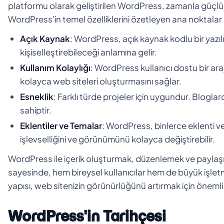
platformu olarak geliştirilen WordPress, zamanla güçlü
WordPress'in temel özelliklerini özetleyen ana noktala
Açık Kaynak
: WordPress, açık kaynak kodlu bir yazılımd
kişiselleştirebileceği anlamına gelir.
Kullanım Kolaylığı
: WordPress kullanıcı dostu bir arayü
kolayca web siteleri oluşturmasını sağlar.
Esneklik
: Farklı türde projeler için uygundur. Blogla
sahiptir.
Eklentiler ve Temalar
: WordPress, binlerce eklenti ve t
işlevselliğini ve görünümünü kolayca değiştirebilir.
WordPress ile içerik oluşturmak, düzenlemek ve paylaşma
sayesinde, hem bireysel kullanıcılar hem de büyük işle
yapısı, web sitenizin görünürlüğünü artırmak için önemli 
WordPress'in Tarihçesi