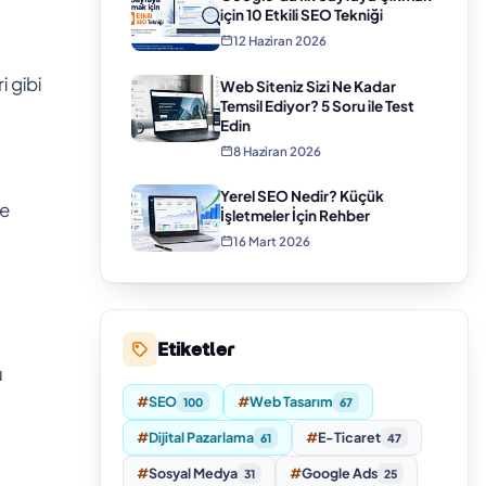
için 10 Etkili SEO Tekniği
12 Haziran 2026
i gibi
Web Siteniz Sizi Ne Kadar
Temsil Ediyor? 5 Soru ile Test
Edin
8 Haziran 2026
Yerel SEO Nedir? Küçük
ne
İşletmeler İçin Rehber
16 Mart 2026
Etiketler
u
#
SEO
#
Web Tasarım
100
67
#
Dijital Pazarlama
#
E-Ticaret
61
47
#
Sosyal Medya
#
Google Ads
31
25