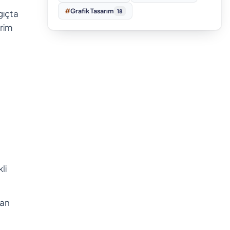
#
Grafik Tasarım
gıçta
18
vrim
li
dan