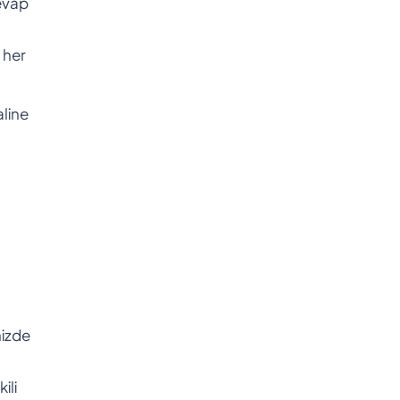
cevap
 her
aline
nizde
ili