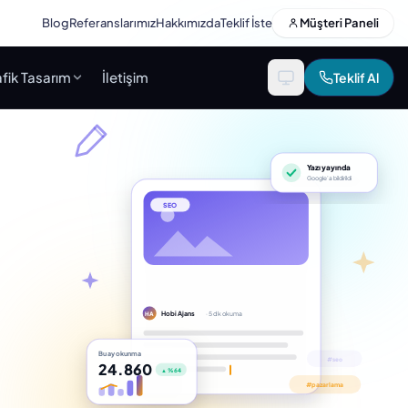
Blog
Referanslarımız
Hakkımızda
Teklif İste
Müşteri Paneli
fik Tasarım
İletişim
Teklif Al
Yazı yayında
Google’a bildirildi
SEO
Hobi Ajans
· 5 dk okuma
HA
Bu ay okunma
24.860
▲ %64