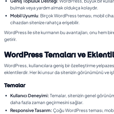
Geniş Topluluk Desteği
: WordPress, büyük bir kullanı
bulmak veya yardım almak oldukça kolaydır.
Mobil Uyumlu
: Birçok WordPress teması, mobil cihaz
cihazdan sitenize rahatça erişebilir.
WordPress ile site kurmanın bu avantajları, onu hem birey
getirir.
WordPress Temaları ve Eklentil
WordPress, kullanıcılara geniş bir özelleştirme yelpazes
eklentilerdir. Her iki unsur da sitenizin görünümünü ve işl
Temalar
Kullanıcı Deneyimi:
Temalar, sitenizin genel görünümün
daha fazla zaman geçirmesini sağlar.
Responsive Tasarım:
Çoğu WordPress teması, mobil ci