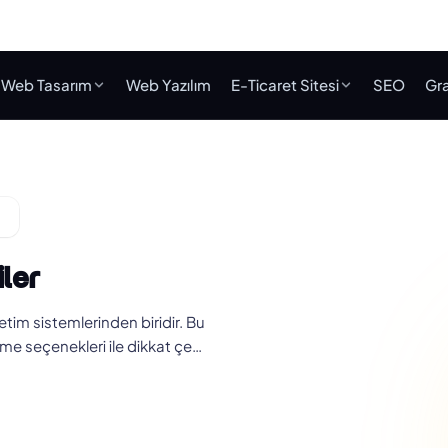
Web Tasarım
Web Yazılım
E-Ticaret Sitesi
SEO
Gra
ler
im sistemlerinden biridir. Bu
me seçenekleri ile dikkat çe…