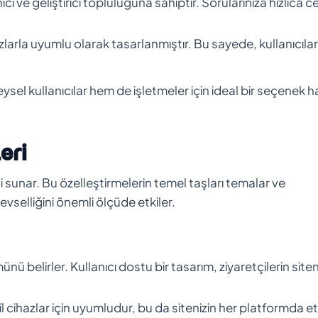
cı ve geliştirici topluluğuna sahiptir. Sorularınıza hızlıca 
larla uyumlu olarak tasarlanmıştır. Bu sayede, kullanıcılar
sel kullanıcılar hem de işletmeler için ideal bir seçenek h
eri
i sunar. Bu özelleştirmelerin temel taşları temalar ve
evselliğini önemli ölçüde etkiler.
ü belirler. Kullanıcı dostu bir tasarım, ziyaretçilerin site
hazlar için uyumludur, bu da sitenizin her platformda etk