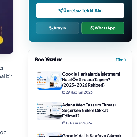
Ücretsiz Teklif Alın
Arayın
WhatsApp
Son Yazılar
Tümü
cı
Google Haritalarda İşletmemi
al bir
Nasıl Ön Sıralara Taşırım?
(2025–2026 Rehberi)
u
29 Haziran 2026
Adana Web Tasarım Firması
Seçerken Nelere Dikkat
Edilmeli?
15 Haziran 2026
log
Google’da İlk Sayfaya Çıkmak