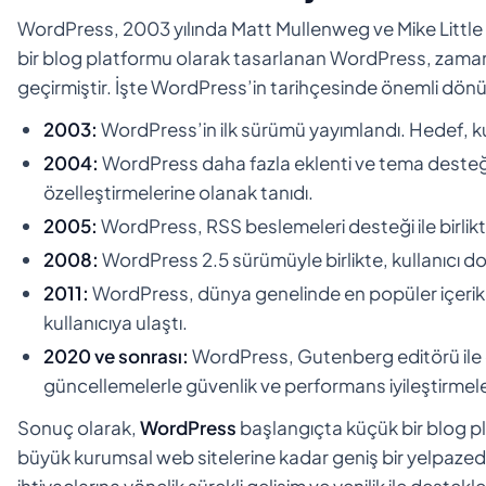
WordPress, 2003 yılında Matt Mullenweg ve Mike Little ta
bir blog platformu olarak tasarlanan WordPress, zamanla
geçirmiştir. İşte WordPress’in tarihçesinde önemli dönü
2003:
WordPress’in ilk sürümü yayımlandı. Hedef, kul
2004:
WordPress daha fazla eklenti ve tema desteği 
özelleştirmelerine olanak tanıdı.
2005:
WordPress, RSS beslemeleri desteği ile birlikte
2008:
WordPress 2.5 sürümüyle birlikte, kullanıcı dos
2011:
WordPress, dünya genelinde en popüler içerik 
kullanıcıya ulaştı.
2020 ve sonrası:
WordPress, Gutenberg editörü ile 
güncellemelerle güvenlik ve performans iyileştirmeler
Sonuç olarak,
WordPress
başlangıçta küçük bir blog p
büyük kurumsal web sitelerine kadar geniş bir yelpazede 
ihtiyaçlarına yönelik sürekli gelişim ve yenilik ile destekl