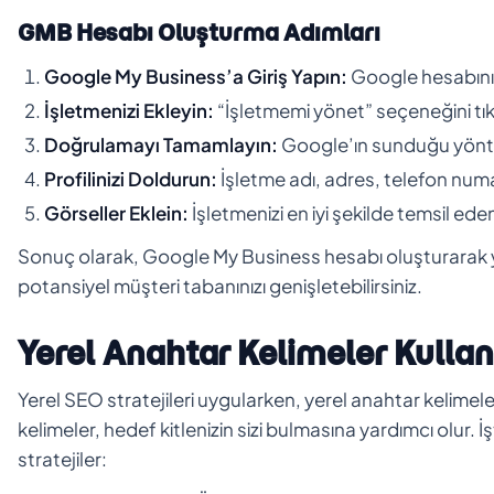
GMB Hesabı Oluşturma Adımları
Google My Business’a Giriş Yapın:
Google hesabınız
İşletmenizi Ekleyin:
“İşletmemi yönet” seçeneğini tıklay
Doğrulamayı Tamamlayın:
Google’ın sunduğu yöntem
Profilinizi Doldurun:
İşletme adı, adres, telefon numara
Görseller Eklein:
İşletmenizi en iyi şekilde temsil eden
Sonuç olarak, Google My Business hesabı oluşturarak yere
potansiyel müşteri tabanınızı genişletebilirsiniz.
Yerel Anahtar Kelimeler Kullan
Yerel SEO stratejileri uygularken, yerel anahtar kelimel
kelimeler, hedef kitlenizin sizi bulmasına yardımcı olur. İş
stratejiler: