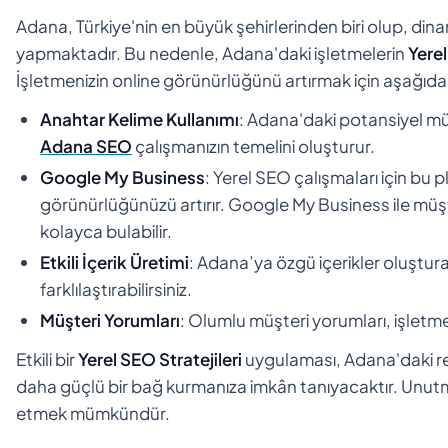
Adana, Türkiye'nin en büyük şehirlerinden biri olup, dinam
yapmaktadır. Bu nedenle, Adana'daki işletmelerin
Yerel
İşletmenizin online görünürlüğünü artırmak için aşağıdak
Anahtar Kelime Kullanımı
: Adana'daki potansiyel müş
Adana SEO
çalışmanızın temelini oluşturur.
Google My Business
: Yerel SEO çalışmaları için bu
görünürlüğünüzü artırır. Google My Business ile müşter
kolayca bulabilir.
Etkili İçerik Üretimi
: Adana’ya özgü içerikler oluşturar
farklılaştırabilirsiniz.
Müşteri Yorumları
: Olumlu müşteri yorumları, işletmen
Etkili bir
Yerel SEO Stratejileri
uygulaması, Adana'daki re
daha güçlü bir bağ kurmanıza imkân tanıyacaktır. Unutma
etmek mümkündür.