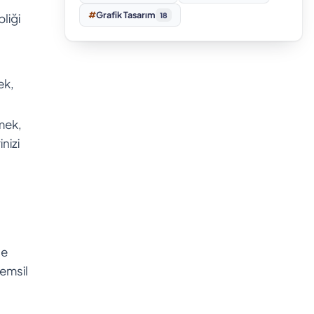
#
Grafik Tasarım
liği
18
ek,
tmek,
nizi
le
temsil