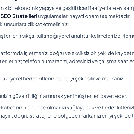
ik bir ekonomik yapıya ve çeşitli ticari faaliyetlere ev sahip
 SEO Stratejileri
uygulamaları hayati önem taşımaktadır.
i unsurlara dikkat etmelisiniz:
terilerin sıkça kullandığı yerel anahtar kelimeleri belirlem
 platformda işletmenizi doğru ve eksiksiz bir şekilde kayde
ileriniz; telefon numaranızı, adresinizi ve çalışma saatleri
ak, yerel hedef kitlenizi daha iyi çekebilir ve markanızı
izin güvenilirliğini artırarak yeni müşterileri davet eder.
kabetinizin önünde olmanızı sağlayacak ve hedef kitleniz
yın, doğru stratejilerle bölgede markanızı en iyi şekilde 