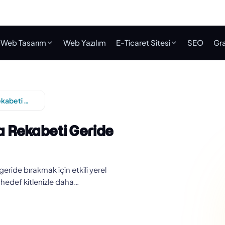
Web Tasarım
Web Yazılım
E-Ticaret Sitesi
SEO
Gra
Yerel SEO Stratejileri ile Adana'da Rekabeti Geride Bırakın
da Rekabeti Geride
ride bırakmak için etkili yerel
, hedef kitlenizle daha…