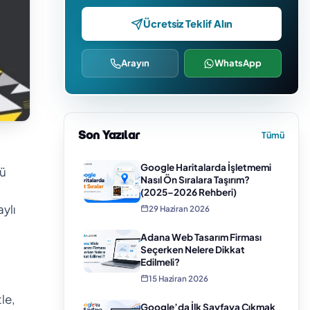
Ücretsiz Teklif Alın
Arayın
WhatsApp
Son Yazılar
Tümü
Google Haritalarda İşletmemi
zü
Nasıl Ön Sıralara Taşırım?
(2025–2026 Rehberi)
ylı
29 Haziran 2026
Adana Web Tasarım Firması
Seçerken Nelere Dikkat
Edilmeli?
15 Haziran 2026
le,
Google’da İlk Sayfaya Çıkmak