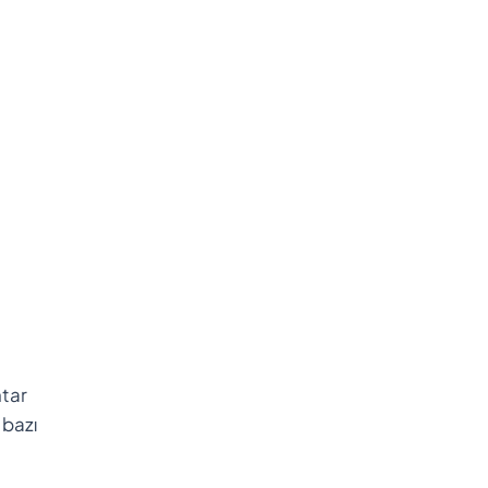
htar
 bazı