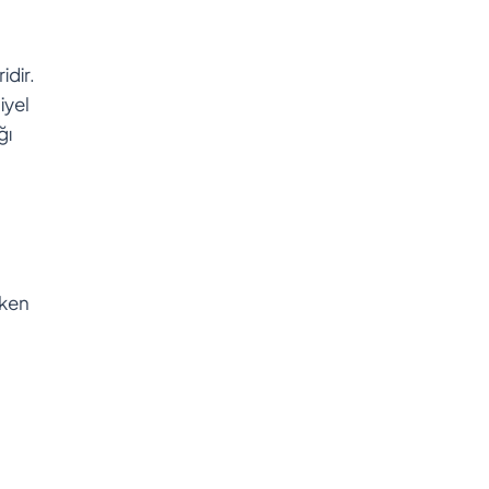
idir.
iyel
ğı
rken