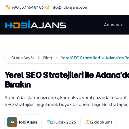
+90 537 454 84 86
info@hobiajans.com
Anasayfa
Ana Sayfa
Blog
Yerel SEO Stratejileri ile Adana'
Bırakın
Adana'da işletmenizi öne çıkarmak ve yerel pazarda rekabeti ge
SEO stratejileri uygulamak büyük bir önem taşır. Bu stratejiler
Hobi Ajans
21 Ocak 2025
12 dk okuma
HA