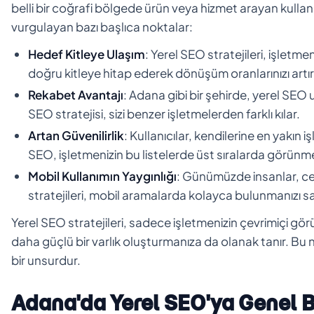
belli bir coğrafi bölgede ürün veya hizmet arayan kullan
vurgulayan bazı başlıca noktalar:
Hedef Kitleye Ulaşım
: Yerel SEO stratejileri, işletm
doğru kitleye hitap ederek dönüşüm oranlarınızı artıra
Rekabet Avantajı
: Adana gibi bir şehirde, yerel SEO uyg
SEO stratejisi, sizi benzer işletmelerden farklı kılar.
Artan Güvenilirlik
: Kullanıcılar, kendilerine en yakın 
SEO, işletmenizin bu listelerde üst sıralarda görünme
Mobil Kullanımın Yaygınlığı
: Günümüzde insanlar, cep
stratejileri, mobil aramalarda kolayca bulunmanızı sa
Yerel SEO stratejileri, sadece işletmenizin çevrimiçi g
daha güçlü bir varlık oluşturmanıza da olanak tanır. Bu
bir unsurdur.
Adana'da Yerel SEO'ya Genel 