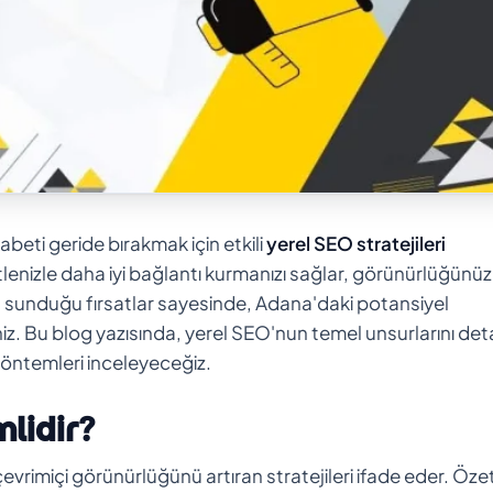
beti geride bırakmak için etkili
yerel SEO stratejileri
tlenizle daha iyi bağlantı kurmanızı sağlar, görünürlüğünü
un sunduğu fırsatlar sayesinde, Adana'daki potansiyel
niz. Bu blog yazısında, yerel SEO'nun temel unsurlarını deta
yöntemleri inceleyeceğiz.
lidir?
evrimiçi görünürlüğünü artıran stratejileri ifade eder. Özet