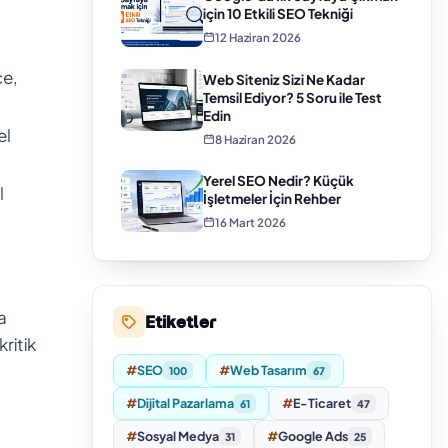
için 10 Etkili SEO Tekniği
12 Haziran 2026
ce,
Web Siteniz Sizi Ne Kadar
Temsil Ediyor? 5 Soru ile Test
Edin
el
8 Haziran 2026
Yerel SEO Nedir? Küçük
l
İşletmeler İçin Rehber
16 Mart 2026
a
Etiketler
ritik
#
SEO
#
Web Tasarım
100
67
#
Dijital Pazarlama
#
E-Ticaret
61
47
#
Sosyal Medya
#
Google Ads
31
25