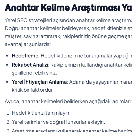
Anahtar Kelime Araştırması 
Yerel SEO stratejileri açısından anahtar kelime araştırma
Doğru anahtar kelimeler belirleyerek, hedef kitlenizle etkil
müşteri sayınızı artırarak, rakiplerinizin önüne geçme şan
avantajlar şunlardır:
Hedefleme
: Hedef kitlenizin ne tür aramalar yaptığını
Rekabet Analizi
: Rakiplerinizin kullandığı anahtar kel
şekillendirebilirsiniz.
Yerel İhtiyaçları Anlama
: Adana'da yaşayanların aram
kritik bir faktördür.
Ayrıca, anahtar kelimeleri belirlerken aşağıdaki adımları
Hedef kitlenizi tanımlayın.
Yerel terimler ve coğrafi unsurlar ekleyin.
Araştırma araçlarını kullanarak anahtar kelime haciml