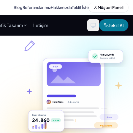
Blog
Referanslarımız
Hakkımızda
Teklif İste
Müşteri Paneli
fik Tasarım
İletişim
Teklif Al
Yazı yayında
Google’a bildirildi
SEO
Hobi Ajans
· 5 dk okuma
HA
Bu ay okunma
24.860
▲ %64