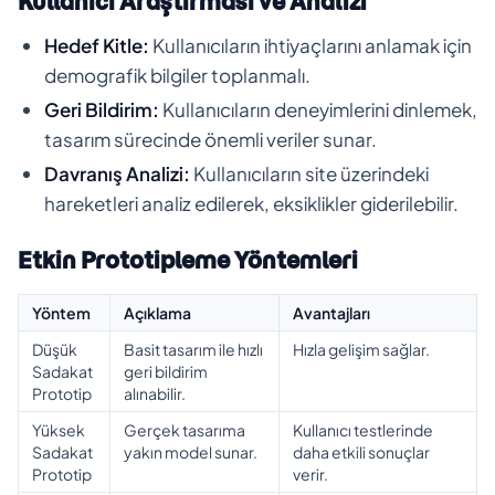
Kullanıcı Araştırması ve Analizi
Hedef Kitle:
Kullanıcıların ihtiyaçlarını anlamak için
demografik bilgiler toplanmalı.
Geri Bildirim:
Kullanıcıların deneyimlerini dinlemek,
tasarım sürecinde önemli veriler sunar.
Davranış Analizi:
Kullanıcıların site üzerindeki
hareketleri analiz edilerek, eksiklikler giderilebilir.
Etkin Prototipleme Yöntemleri
Yöntem
Açıklama
Avantajları
Düşük
Basit tasarım ile hızlı
Hızla gelişim sağlar.
Sadakat
geri bildirim
Prototip
alınabilir.
Yüksek
Gerçek tasarıma
Kullanıcı testlerinde
Sadakat
yakın model sunar.
daha etkili sonuçlar
Prototip
verir.