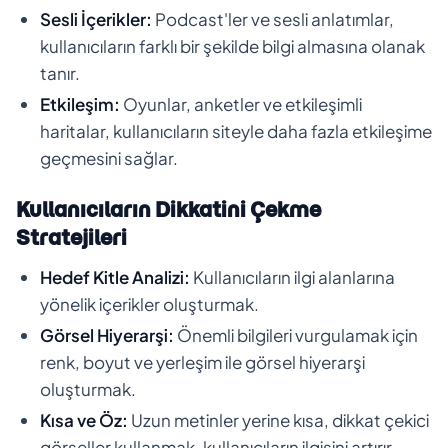
Sesli İçerikler:
Podcast'ler ve sesli anlatımlar,
kullanıcıların farklı bir şekilde bilgi almasına olanak
tanır.
Etkileşim:
Oyunlar, anketler ve etkileşimli
haritalar, kullanıcıların siteyle daha fazla etkileşime
geçmesini sağlar.
Kullanıcıların Dikkatini Çekme
Stratejileri
Hedef Kitle Analizi:
Kullanıcıların ilgi alanlarına
yönelik içerikler oluşturmak.
Görsel Hiyerarşi:
Önemli bilgileri vurgulamak için
renk, boyut ve yerleşim ile görsel hiyerarşi
oluşturmak.
Kısa ve Öz:
Uzun metinler yerine kısa, dikkat çekici
görseller kullanmak, kullanıcıların ilgisini artırır.