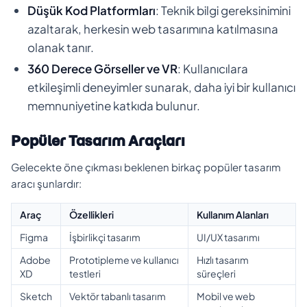
Düşük Kod Platformları
: Teknik bilgi gereksinimini
azaltarak, herkesin web tasarımına katılmasına
olanak tanır.
360 Derece Görseller ve VR
: Kullanıcılara
etkileşimli deneyimler sunarak, daha iyi bir kullanıcı
memnuniyetine katkıda bulunur.
Popüler Tasarım Araçları
Gelecekte öne çıkması beklenen birkaç popüler tasarım
aracı şunlardır:
Araç
Özellikleri
Kullanım Alanları
Figma
İşbirlikçi tasarım
UI/UX tasarımı
Adobe
Prototipleme ve kullanıcı
Hızlı tasarım
XD
testleri
süreçleri
Sketch
Vektör tabanlı tasarım
Mobil ve web