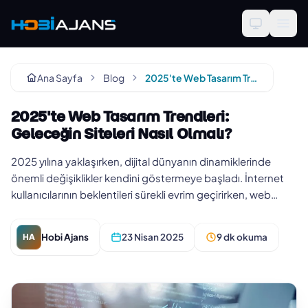
Ana Sayfa
Blog
2025'te Web Tasarım Trendleri: Geleceğin Siteleri Nasıl Olmalı?
2025'te Web Tasarım Trendleri:
Geleceğin Siteleri Nasıl Olmalı?
2025 yılına yaklaşırken, dijital dünyanın dinamiklerinde
önemli değişiklikler kendini göstermeye başladı. İnternet
kullanıcılarının beklentileri sürekli evrim geçirirken, web
tasar…
Hobi Ajans
23 Nisan 2025
9 dk okuma
HA