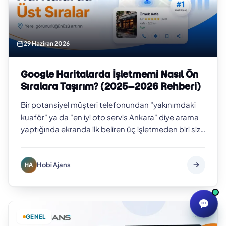
29 Haziran 2026
Google Haritalarda İşletmemi Nasıl Ön
Sıralara Taşırım? (2025–2026 Rehberi)
Bir potansiyel müşteri telefonundan "yakınımdaki
kuaför" ya da "en iyi oto servis Ankara" diye arama
yaptığında ekranda ilk beliren üç işletmeden biri siz
değilseniz, o müşteriyi b…
Hobi Ajans
HA
GENEL