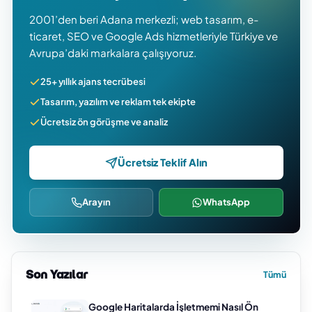
2001’den beri Adana merkezli; web tasarım, e-
ticaret, SEO ve Google Ads hizmetleriyle Türkiye ve
Avrupa’daki markalara çalışıyoruz.
25+ yıllık ajans tecrübesi
Tasarım, yazılım ve reklam tek ekipte
Ücretsiz ön görüşme ve analiz
Ücretsiz Teklif Alın
Arayın
WhatsApp
Son Yazılar
Tümü
Google Haritalarda İşletmemi Nasıl Ön