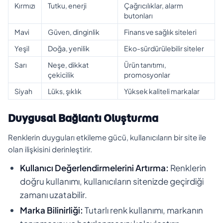
Kırmızı
Tutku, enerji
Çağrıcılıklar, alarm
butonları
Mavi
Güven, dinginlik
Finans ve sağlık siteleri
Yeşil
Doğa, yenilik
Eko-sürdürülebilir siteler
Sarı
Neşe, dikkat
Ürün tanıtımı,
çekicilik
promosyonlar
Siyah
Lüks, şıklık
Yüksek kaliteli markalar
Duygusal Bağlantı Oluşturma
Renklerin duyguları etkileme gücü, kullanıcıların bir site ile
olan ilişkisini derinleştirir.
Kullanıcı Değerlendirmelerini Artırma:
Renklerin
doğru kullanımı, kullanıcıların sitenizde geçirdiği
zamanı uzatabilir.
Marka Bilinirliği:
Tutarlı renk kullanımı, markanın