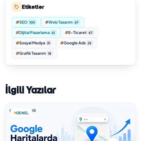
Etiketler
#
SEO
#
Web Tasarım
100
67
#
Dijital Pazarlama
#
E-Ticaret
61
47
#
Sosyal Medya
#
Google Ads
31
25
#
Grafik Tasarım
18
İlgili Yazılar
GENEL