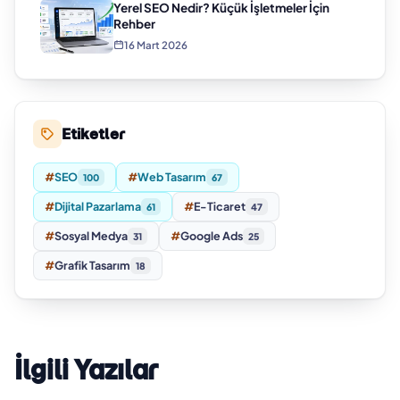
Yerel SEO Nedir? Küçük İşletmeler İçin
Rehber
16 Mart 2026
Etiketler
#
SEO
#
Web Tasarım
100
67
#
Dijital Pazarlama
#
E-Ticaret
61
47
#
Sosyal Medya
#
Google Ads
31
25
#
Grafik Tasarım
18
İlgili Yazılar