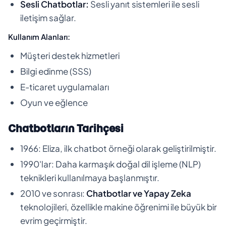
Sesli Chatbotlar:
Sesli yanıt sistemleri ile sesli
iletişim sağlar.
Kullanım Alanları:
Müşteri destek hizmetleri
Bilgi edinme (SSS)
E-ticaret uygulamaları
Oyun ve eğlence
Chatbotların Tarihçesi
1966: Eliza, ilk chatbot örneği olarak geliştirilmiştir.
1990'lar: Daha karmaşık doğal dil işleme (NLP)
teknikleri kullanılmaya başlanmıştır.
2010 ve sonrası:
Chatbotlar ve Yapay Zeka
teknolojileri, özellikle makine öğrenimi ile büyük bir
evrim geçirmiştir.