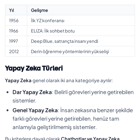
Yıl
Gelişme
1956
İlk YZ konferansı
1966
ELIZA: İlk sohbet botu
1997
Deep Blue, satrançta insanı yendi
2012
Derin öğrenme yöntemlerinin yükselişi
Yapay Zeka Türleri
Yapay Zeka
genel olarak iki ana kategoriye ayrılır:
Dar Yapay Zeka
: Belirli görevleri yerine getirebilen
sistemler.
Genel Yapay Zeka
: İnsan zekasına benzer şekilde
farklı görevleri yerine getirebilen, henüz tam
anlamıyla geliştirilmemiş sistemler.
Bu kriterlere dayalı olarak
Chatbotlar ve Yapay Zeka
,