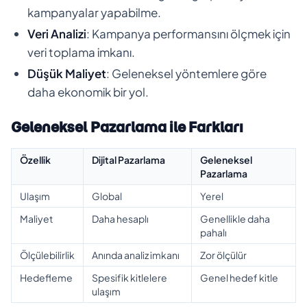
kampanyalar yapabilme.
Veri Analizi
: Kampanya performansını ölçmek için
veri toplama imkanı.
Düşük Maliyet
: Geleneksel yöntemlere göre
daha ekonomik bir yol.
Geleneksel Pazarlama ile Farkları
Özellik
Dijital Pazarlama
Geleneksel
Pazarlama
Ulaşım
Global
Yerel
Maliyet
Daha hesaplı
Genellikle daha
pahalı
Ölçülebilirlik
Anında analiz imkanı
Zor ölçülür
Hedefleme
Spesifik kitlelere
Genel hedef kitle
ulaşım